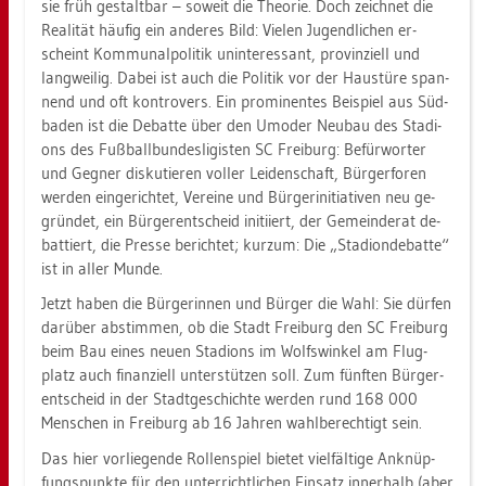
sie früh ge­stalt­bar – so­weit die Theo­rie. Doch zeich­net die
Rea­li­tät häu­fig ein an­de­res Bild: Vie­len Ju­gend­li­chen er­
scheint Kom­mu­nal­po­li­tik un­in­ter­es­sant, pro­vin­zi­ell und
lang­wei­lig. Dabei ist auch die Po­li­tik vor der Haus­tü­re span­
nend und oft kon­tro­vers. Ein pro­mi­nen­tes Bei­spiel aus Süd­
ba­den ist die De­bat­te über den Um­oder Neu­bau des Sta­di­
ons des Fuß­ball­bun­des­li­gis­ten SC Frei­burg: Be­für­wor­ter
und Geg­ner dis­ku­tie­ren vol­ler Lei­den­schaft, Bür­ger­fo­ren
wer­den ein­ge­rich­tet, Ver­ei­ne und Bür­ger­initia­ti­ven neu ge­
grün­det, ein Bür­ger­ent­scheid in­iti­iert, der Ge­mein­de­rat de­
bat­tiert, die Pres­se be­rich­tet; kurz­um: Die „Sta­di­on­de­bat­te“
ist in aller Munde.
Jetzt haben die Bür­ge­rin­nen und Bür­ger die Wahl: Sie dür­fen
dar­über ab­stim­men, ob die Stadt Frei­burg den SC Frei­burg
beim Bau eines neuen Sta­di­ons im Wolfs­win­kel am Flug­
platz auch fi­nan­zi­ell un­ter­stüt­zen soll. Zum fünf­ten Bür­ger­
ent­scheid in der Stadt­ge­schich­te wer­den rund 168 000
Men­schen in Frei­burg ab 16 Jah­ren wahl­be­rech­tigt sein.
Das hier vor­lie­gen­de Rol­len­spiel bie­tet viel­fäl­ti­ge An­knüp­
fungs­punk­te für den un­ter­richt­li­chen Ein­satz in­ner­halb (aber