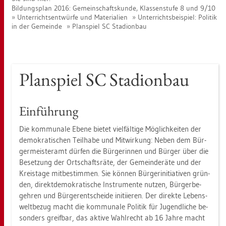
Bil­dungs­plan 2016: Ge­mein­schafts­kun­de, Klas­sen­stu­fe 8 und 9/10
Un­ter­richts­ent­wür­fe und Ma­te­ria­li­en
Un­ter­richts­bei­spiel: Po­li­tik
in der Ge­mein­de
Plan­spiel SC Sta­di­on­bau
Plan­spiel SC Sta­di­on­bau
Ein­füh­rung
Die kom­mu­na­le Ebene bie­tet viel­fäl­ti­ge Mög­lich­kei­ten der
de­mo­kra­ti­schen Teil­ha­be und Mit­wir­kung: Neben dem Bür­
ger­meis­ter­amt dür­fen die Bür­ge­rin­nen und Bür­ger über die
Be­set­zung der Ort­schafts­rä­te, der Ge­mein­de­rä­te und der
Kreis­ta­ge mit­be­stim­men. Sie kön­nen Bür­ger­initia­ti­ven grün­
den, di­rekt­de­mo­kra­ti­sche In­stru­men­te nut­zen, Bür­ger­be­
geh­ren und Bür­ger­ent­schei­de in­iti­ie­ren. Der di­rek­te Le­bens­
welt­be­zug macht die kom­mu­na­le Po­li­tik für Ju­gend­li­che be­
son­ders greif­bar, das ak­ti­ve Wahl­recht ab 16 Jahre macht