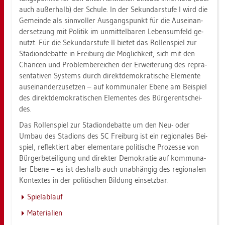
auch au­ßer­halb) der Schu­le. In der Se­kun­dar­stu­fe I wird die
Ge­mein­de als sinn­vol­ler Aus­gangs­punkt für die Aus­ein­an­
der­set­zung mit Po­li­tik im un­mit­tel­ba­ren Le­bens­um­feld ge­
nutzt. Für die Se­kun­dar­stu­fe II bie­tet das Rol­len­spiel zur
Sta­di­on­de­bat­te in Frei­burg die Mög­lich­keit, sich mit den
Chan­cen und Pro­blem­be­rei­chen der Er­wei­te­rung des re­prä­
sen­ta­ti­ven Sys­tems durch di­rekt­de­mo­kra­ti­sche Ele­men­te
aus­ein­an­der­zu­set­zen – auf kom­mu­na­ler Ebene am Bei­spiel
des di­rekt­de­mo­kra­ti­schen Ele­men­tes des Bür­ger­ent­schei­
des.
Das Rol­len­spiel zur Sta­di­on­de­bat­te um den Neu- oder
Umbau des Sta­di­ons des SC Frei­burg ist ein re­gio­na­les Bei­
spiel, re­flek­tiert aber ele­men­ta­re po­li­ti­sche Pro­zes­se von
Bür­ger­be­tei­li­gung und di­rek­ter De­mo­kra­tie auf kom­mu­na­
ler Ebene – es ist des­halb auch un­ab­hän­gig des re­gio­na­len
Kon­tex­tes in der po­li­ti­schen Bil­dung ein­setz­bar.
Spiel­ab­lauf
Ma­te­ria­li­en