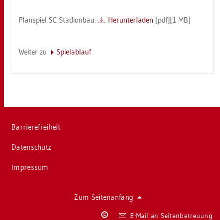
Plan­spiel SC Sta­di­on­bau:
Her­un­ter­la­den
[pdf][1 MB]
Wei­ter zu
Spiel­ab­lauf
Bar­rie­re­frei­heit
Da­ten­schutz
Im­pres­sum
Zum Sei­ten­an­fang
Co­
E-Mail an Sei­ten­be­treu­ung