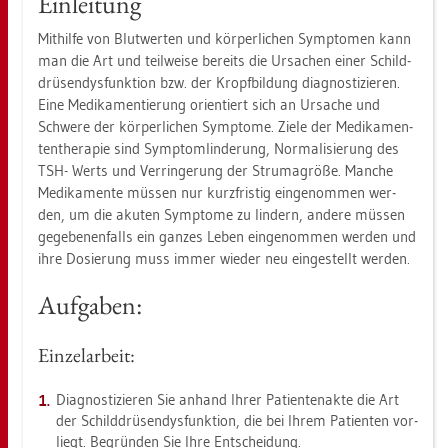
Ein­lei­tung
Mit­hil­fe von Blut­wer­ten und kör­per­li­chen Sym­pto­men kann
man die Art und teil­wei­se be­reits die Ur­sa­chen einer Schild­
drü­sen­dys­funk­ti­on bzw. der Kropf­bil­dung dia­gnos­ti­zie­ren.
Eine Me­di­ka­men­tie­rung ori­en­tiert sich an Ur­sa­che und
Schwe­re der kör­per­li­chen Sym­pto­me. Ziele der Me­di­ka­men­
ten­the­ra­pie sind Sym­ptom­lin­de­rung, Nor­ma­li­sie­rung des
TSH- Werts und Ver­rin­ge­rung der Strum­a­grö­ße. Man­che
Me­di­ka­men­te müs­sen nur kurz­fris­tig ein­ge­nom­men wer­
den, um die aku­ten Sym­pto­me zu lin­dern, an­de­re müs­sen
ge­ge­be­nen­falls ein gan­zes Leben ein­ge­nom­men wer­den und
ihre Do­sie­rung muss immer wie­der neu ein­ge­stellt wer­den.
Auf­ga­ben:
Ein­zel­ar­beit:
Dia­gnos­ti­zie­ren Sie an­hand Ihrer Pa­ti­en­ten­ak­te die Art
der Schild­drü­sen­dys­funk­ti­on, die bei Ihrem Pa­ti­en­ten vor­
liegt. Be­grün­den Sie Ihre Ent­schei­dung.