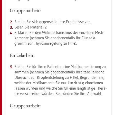
Grup­pen­ar­beit:
Stel­len Sie sich ge­gen­sei­tig Ihre Er­geb­nis­se vor.
Lesen Sie Ma­te­ri­al 2.
Er­klä­ren Sie den Wirk­me­cha­nis­mus der ein­zel­nen Me­di­
ka­men­te (neh­men Sie ge­ge­be­nen­falls Ihr Fluss­dia­
gramm zur Thy­ro­xin­re­ge­lung zu Hilfe).
Ein­zel­ar­beit:
Stel­len Sie für Ihren Pa­ti­en­ten eine Me­di­ka­men­tie­rung zu­
sam­men (neh­men Sie ge­ge­be­nen­falls Ihre ta­bel­la­ri­sche
Über­sicht zur Kropf­ent­ste­hung zu Hilfe). Be­grün­den Sie,
wel­che der Me­di­ka­men­te Sie nur kurz­fris­tig ein­neh­men
las­sen wür­den und wel­che Sie für eine lang­fris­ti­ge The­ra­
pie ver­schrei­ben wür­den. Be­grün­den Sie Ihre Aus­wahl.
Grup­pen­ar­beit: