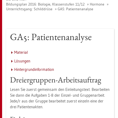
Bil­dungs­plan 2016: Bio­lo­gie, Klas­sen­stu­fen 11/12
Hor­mo­ne
Un­ter­richts­gang: Schild­drü­se
GA5: Pa­ti­en­ten­ana­ly­se
GA5: Pa­ti­en­ten­ana­ly­se
Ma­te­ri­al
Lö­sun­gen
Hin­ter­grund­in­for­ma­ti­on
Drei­er­grup­pen-Ar­beits­auf­trag
Lesen Sie zu­erst ge­mein­sam den Ein­lei­tungs­text. Be­ar­bei­ten
Sie dann die Auf­ga­ben 1-8 der Ein­zel- und Grup­pen­ar­beit.
Jede/r aus der Grup­pe be­ar­bei­tet zu­erst ein­zeln eine der
drei Pa­ti­en­ten­ak­ten.