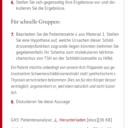
Stel­len Sie sich ge­gen­sei­tig Ihre Er­geb­nis­se vor und dis­
ku­tie­ren Sie die Er­geb­nis­se.
Für schnel­le Grup­pen:
Be­ar­bei­ten Sie die Pa­ti­en­ten­ak­te 4 aus Ma­te­ri­al 1. Stel­len
Sie eine Hy­po­the­se auf, wel­che Ur­sa­chen die­ser Schild­
drü­sen­dys­funk­ti­on zu­grun­de lie­gen könn­ten (neh­men Sie
ge­ge­be­nen­falls Ihr Sche­ma zum mo­le­ku­la­ren Wirk­me­
cha­nis­mus von TSH an der Schild­drü­sen­zel­le zu Hilfe).
Ein Pa­ti­ent möch­te un­be­dingt von sei­nem Arzt Prä­pa­ra­te aus ge­
trock­ne­tem Schwei­ne­schild­drü­sen­ex­trakt statt syn­the­ti­schem L-
Thy­ro­xin ver­schrie­ben be­kom­men. Dies sei für den Kör­per bes­ser
ver­träg­lich, ar­gu­men­tiert er, weil eben na­tür­lich und nicht künst­
lich.
Dis­ku­tie­ren Sie diese Aus­sa­ge.
GA5: Pa­ti­en­ten­ana­ly­se:
Her­un­ter­la­den
[docx][36 KB]