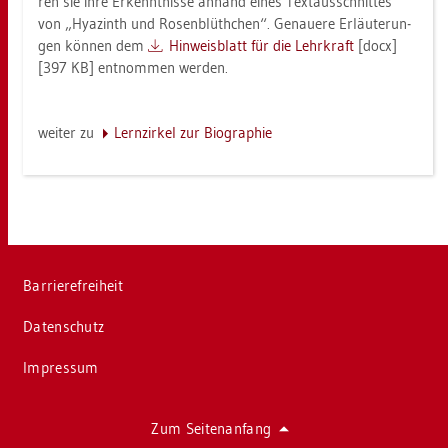
ren sie ihre Er­kennt­nis­se an­hand eines Text­aus­schnit­tes
von „Hya­zinth und Ro­sen­blüth­chen“. Ge­naue­re Er­läu­te­run­
gen kön­nen dem
Hin­weis­blatt für die Lehr­kraft
[docx]
[397 KB] ent­nom­men wer­den.
wei­ter zu
Lern­zir­kel zur Bio­gra­phie
Bar­rie­re­frei­heit
Da­ten­schutz
Im­pres­sum
Zum Sei­ten­an­fang