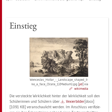
Ein­stieg
Wen­ces­las_Hol­lar_-_Land­scape_s­hape­d_­li­
ke_a_­face_(Sta­te_1)(Me­di­um).jpg
[
pd
]
via
wi­ki­me­dia
Die ver­steck­te Wirk­lich­keit hin­ter der Wirk­lich­keit soll den
Schü­le­rin­nen und Schü­lern über
Ve­xier­bil­der
[docx]
[1091 KB] ver­an­schau­licht wer­den. Im An­schluss ve­ri­fi­zie­