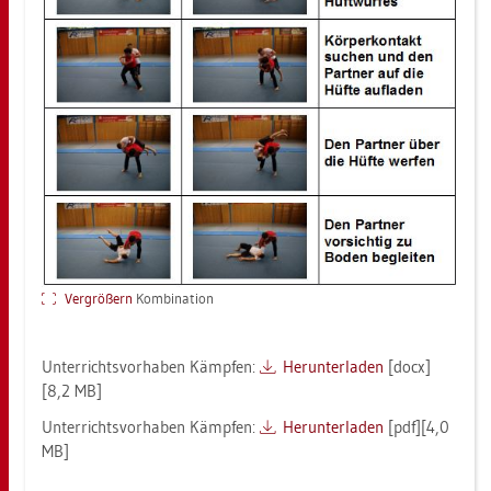
Ver­grö­ßern
Kom­bi­na­ti­on
Un­ter­richts­vor­ha­ben Kämp­fen:
Her­un­ter­la­den
[docx]
[8,2 MB]
Un­ter­richts­vor­ha­ben Kämp­fen:
Her­un­ter­la­den
[pdf][4,0
MB]