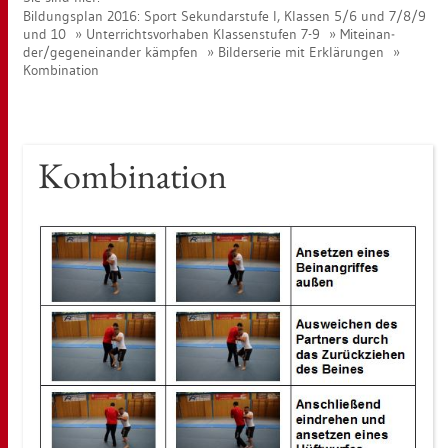
Bil­dungs­plan 2016: Sport Se­kun­dar­stu­fe I, Klas­sen 5/6 und 7/8/9
und 10
Un­ter­richts­vor­ha­ben Klas­sen­stu­fen 7-9
Mit­ein­an­
der/ge­gen­ein­an­der kämp­fen
Bil­der­se­rie mit Er­klä­run­gen
Kom­bi­na­ti­on
Kom­bi­na­ti­on