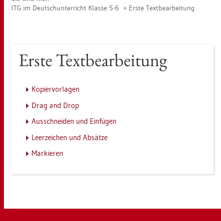
ITG im Deutsch­un­ter­richt Klas­se 5-6
Erste Text­be­ar­bei­tung
Erste Text­be­ar­bei­tung
Ko­pier­vor­la­gen
Drag and Drop
Aus­schnei­den und Ein­fü­gen
Leer­zei­chen und Ab­sät­ze
Mar­kie­ren