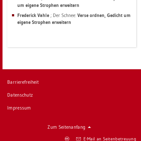
um ei­ge­ne Stro­phen er­wei­tern
Fre­de­rick Vahle
; Der Schnee:
Verse ord­nen, Ge­dicht um
ei­ge­ne Stro­phen er­wei­tern
Bar­rie­re­frei­heit
Da­ten­schutz
Im­pres­sum
Zum Sei­ten­an­fang
Co­
E-Mail an Sei­ten­be­treu­ung