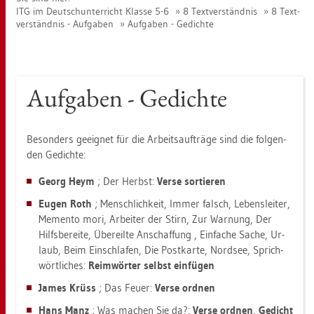
ITG im Deutsch­un­ter­richt Klas­se 5-6
8 Text­ver­ständ­nis
8 Text­
ver­ständ­nis - Auf­ga­ben
Auf­ga­ben - Ge­dich­te
Auf­ga­ben - Ge­dich­te
Be­son­ders ge­eig­net für die Ar­beits­auf­trä­ge sind die fol­gen­
den Ge­dich­te:
Georg Heym
; Der Herbst:
Verse sor­tie­ren
Eugen Roth
; Mensch­lich­keit, Immer falsch, Le­bens­lei­ter,
Me­men­to mori, Ar­bei­ter der Stirn, Zur War­nung, Der
Hilfs­be­rei­te, Über­eil­te An­schaf­fung , Ein­fa­che Sache, Ur­
laub, Beim Ein­schla­fen, Die Post­kar­te, Nord­see, Sprich­
wört­li­ches:
Reim­wör­ter selbst ein­fü­gen
James Krüss
; Das Feuer:
Verse ord­nen
Hans Manz
; Was ma­chen Sie da?:
Verse ord­nen, Ge­dicht