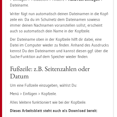
Da­tei­na­me.
Wri­ter fügt nun au­to­ma­tisch dei­nen Da­tei­na­men in die Kopf­
zei­le ein. Da du im Schul­netz dem Da­tei­na­men so­wie­so
immer dei­nen Nach­na­men vor­an­stel­len sollst, er­scheint
auch so au­to­ma­tisch dein Name in der Kopf­zei­le.
Der Da­tei­na­me oben in der Kopf­zei­le hilft dir dabei, eine
Datei im Com­pu­ter wie­der zu fin­den. An­hand des Aus­drucks
kennst Du den Da­tei­na­men und kannst die­sen ggf. über die
Suche-Funk­ti­on auf dem Spei­cher wie­der fin­den.
Fuß­zei­le: z.B. Sei­ten­zah­len oder
Datum
Um eine Fuß­zei­le ein­zu­ge­ben, wählst Du:
Menü > Ein­fü­gen > Kopf­zei­le.
Alles Wei­te­re funk­tio­niert wie bei der Kopf­zei­le.
Die­ses Ar­beits­blatt steht auch als Down­load be­reit: