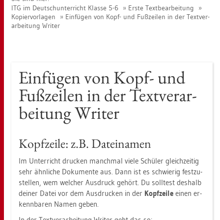
ITG im Deutsch­un­ter­richt Klas­se 5-6
Erste Text­be­ar­bei­tung
Ko­pier­vor­la­gen
Ein­fü­gen von Kopf- und Fuß­zei­len in der Text­ver­
ar­bei­tung Wri­ter
Ein­fü­gen von Kopf- und
Fuß­zei­len in der Text­ver­ar­
bei­tung Wri­ter
Kopf­zei­le: z.B. Da­tei­na­men
Im Un­ter­richt dru­cken manch­mal viele Schü­ler gleich­zei­tig
sehr ähn­li­che Do­ku­men­te aus. Dann ist es schwie­rig fest­zu­
stel­len, wem wel­cher Aus­druck ge­hört. Du soll­test des­halb
dei­ner Datei vor dem Aus­dru­cken in der
Kopf­zei­le
einen er­
kenn­ba­ren Namen geben.
In der Text­ver­ar­bei­tung Wri­ter geht das so: