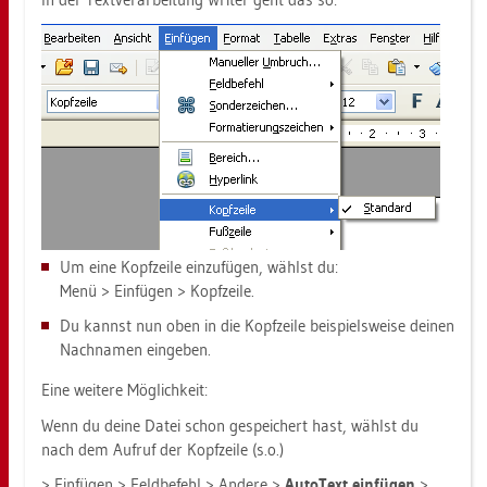
Um eine Kopf­zei­le ein­zu­fü­gen, wählst du:
Menü > Ein­fü­gen > Kopf­zei­le.
Du kannst nun oben in die Kopf­zei­le bei­spiels­wei­se dei­nen
Nach­na­men ein­ge­ben.
Eine wei­te­re Mög­lich­keit:
Wenn du deine Datei schon ge­spei­chert hast, wählst du
nach dem Auf­ruf der Kopf­zei­le (s.o.)
> Ein­fü­gen > Feld­be­fehl > An­de­re >
Au­to­Text ein­fü­gen
>