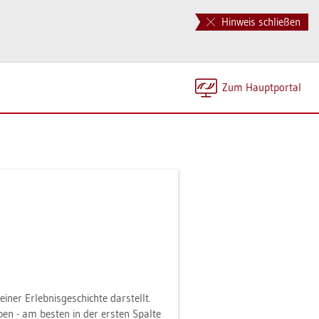
Hinweis schließen
Zum Haupt­por­tal
ner Er­leb­nis­ge­schich­te dar­stellt.
e­ben - am bes­ten in der ers­ten Spal­te