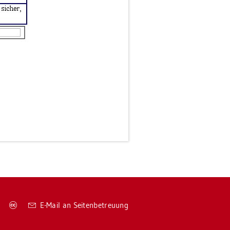
Co­
E-Mail an Sei­ten­be­treu­ung
py­
right