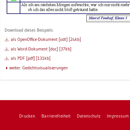
Down­load die­ses Bei­spiels:
als Open­Of­fice-Do­ku­ment [odt] [24kb]
als Word-Do­ku­ment [doc] [37kb]
als PDF [pdf] [131kb]
wei­ter: Ge­dichts­vi­sua­li­sie­run­gen
Dru­cken
Bar­rie­re­frei­heit
Da­ten­schutz
Im­pres­sum