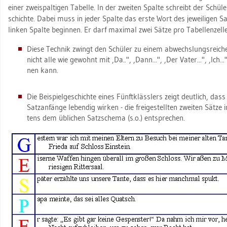
einer zwei­spal­ti­gen Ta­bel­le. In der zwei­ten Spal­te schreibt der Schü­
schich­te. Dabei muss in jeder Spal­te das erste Wort des je­wei­li­gen Sat
lin­ken Spal­te be­gin­nen. Er darf ma­xi­mal zwei Sätze pro Ta­bel­len­zel­l
Diese Tech­nik zwingt den Schü­ler zu einem ab­wechs­lungs­rei­c
nicht alle wie ge­wohnt mit ,Da..", ,Dann...", ,Der Vater...", ,Ich...", 
nen kann.
Die Bei­spiel­ge­schich­te eines Fünft­kläss­lers zeigt deut­lich, dass
Satz­an­fän­ge le­ben­dig wir­ken - die frei­ge­stell­ten zwei­ten Sätze 
tens dem üb­li­chen Satz­sche­ma (s.o.) ent­spre­chen.