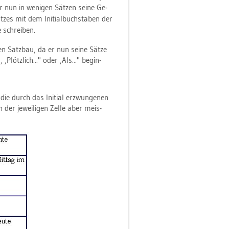
ler nun in we­ni­gen Sät­zen seine Ge­
­zes mit dem In­iti­al­buch­sta­ben der
e schrei­ben.
hen Satz­bau, da er nun seine Sätze
,Plötz­lich..." oder ,Als..." be­gin­
 die durch das In­iti­al er­zwun­ge­nen
in der je­wei­li­gen Zelle aber meis­