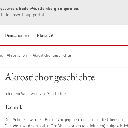
ngs­ser­vers Baden-Würt­tem­berg auf­ge­ru­fen.
ie bitte unser
Haupt­por­tal
.
m Deutsch­un­ter­richt Klas­se 5-6
ung - Akrosti­chon
Akrosti­chon­ge­schich­te
Akrosti­chon­ge­schich­te
oder: ein Wort wird zur Ge­schich­te
Tech­nik
Den Schü­lern wird ein Be­griff vor­ge­ge­ben, der für sie die Über­schrift ei
Das Wort wird ver­ti­kal in Groß­buch­sta­ben (als In­itia­len) auf­ge­schri