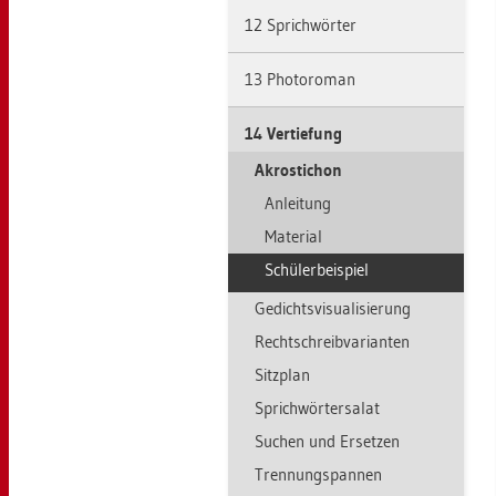
12 Sprich­wör­ter
13 Pho­to­ro­man
14 Ver­tie­fung
Akrosti­chon
An­lei­tung
Ma­te­ri­al
Schü­ler­bei­spiel
Ge­dichts­vi­sua­li­sie­rung
Recht­schreib­va­ri­an­ten
Sitz­plan
Sprich­wör­ter­sa­lat
Su­chen und Er­set­zen
Tren­nungs­pan­nen