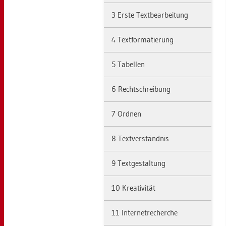
3 Erste Text­be­ar­bei­tung
4 Text­for­ma­tie­rung
5 Ta­bel­len
6 Recht­schrei­bung
7 Ord­nen
8 Text­ver­ständ­nis
9 Text­ge­stal­tung
10 Krea­ti­vi­tät
11 In­ter­net­re­cher­che