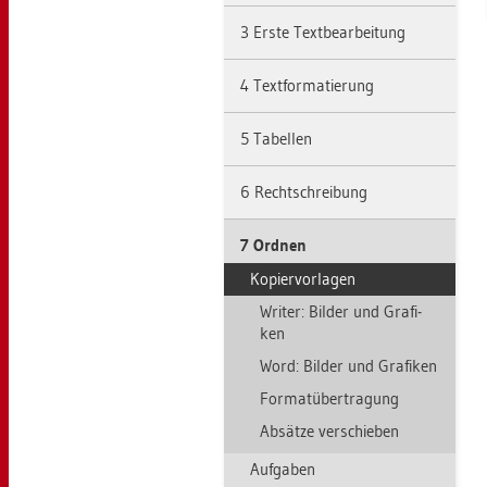
3 Erste Text­be­ar­bei­tung
4 Text­for­ma­tie­rung
5 Ta­bel­len
6 Recht­schrei­bung
7 Ord­nen
Ko­pier­vor­la­gen
Wri­ter: Bil­der und Gra­fi­
ken
Word: Bil­der und Gra­fi­ken
For­mat­über­tra­gung
Ab­sät­ze ver­schie­ben
Auf­ga­ben