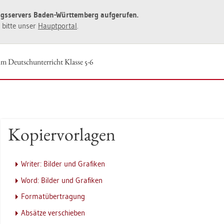
ngs­ser­vers Baden-Würt­tem­berg auf­ge­ru­fen.
ie bitte unser
Haupt­por­tal
.
m Deutsch­un­ter­richt Klas­se 5-6
Ko­pier­vor­la­gen
Wri­ter: Bil­der und Gra­fi­ken
Word: Bil­der und Gra­fi­ken
For­mat­über­tra­gung
Ab­sät­ze ver­schie­ben