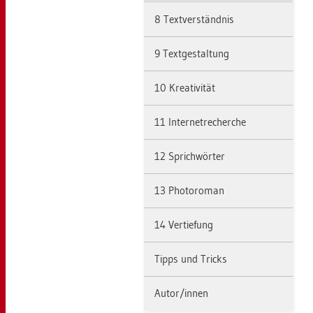
8 Text­ver­ständ­nis
9 Text­ge­stal­tung
10 Krea­ti­vi­tät
11 In­ter­net­re­cher­che
12 Sprich­wör­ter
13 Pho­to­ro­man
14 Ver­tie­fung
Tipps und Tricks
Autor/innen