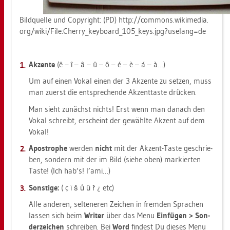
Bild­quel­le und Co­py­right: (PD) http://​com­mons.​wi­ki­me­dia.​
org/​wiki/​File:​Cher­ry_​key­boar­d_​105_​keys.​jpg?​uselang=de
Ak­zen­te
(ê – î – â – û – ô – é – è – á – à…)
Um auf einen Vokal einen der 3 Ak­zen­te zu set­zen, muss
man zu­erst die ent­spre­chen­de Ak­zent­tas­te drü­cken.
Man sieht zu­nächst nichts! Erst wenn man da­nach den
Vokal schreibt, er­scheint der ge­wähl­te Ak­zent auf dem
Vokal!
Apo­stro­phe
wer­den
nicht
mit der Ak­zent-Taste ge­schrie­
ben, son­dern mit der im Bild (siehe oben) mar­kier­ten
Taste! (Ich hab’s! l’ami…)
Sons­ti­ge:
( ç ï š ů ũ ř ¿ etc)
Alle an­de­ren, sel­te­ne­ren Zei­chen in frem­den Spra­chen
las­sen sich beim
Wri­ter
über das Menu
Ein­fü­gen > Son­
der­zei­chen
schrei­ben. Bei
Word
fin­dest Du die­ses Menu