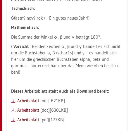
Tsche­chisch:
Šťastný nový rok (= Ein gutes neues Jahr!)
Ma­the­ma­tisch:
Die Summe der Win­kel α, β und γ be­trägt 180°.
(
Vor­sicht
: Bei den Zei­chen α, β und γ han­delt es sich nicht
um die Buch­sta­ben a, ß (scharf-s) und y – es han­delt sich
hier um die grie­chi­schen Buch­sta­ben alpha, beta und
gamma – nur er­reich­bar über das Menu wie oben be­schrie­
ben!)
Die­ses Ar­beits­blatt steht auch als Down­load be­reit:
Ar­beits­blatt
[odt][621KB]
Ar­beits­blatt
[doc][6301KB]
Ar­beits­blatt
[pdf][177KB]