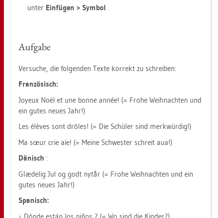
unter
Ein­fü­gen > Sym­bol
.
Auf­ga­be
Ver­su­che, die fol­gen­den Texte kor­rekt zu schrei­ben:
Fran­zö­sisch:
Joyeux Noël et une bonne année! (= Frohe Weih­nach­ten und
ein gutes neues Jahr!)
Les élèves sont drôles! (= Die Schü­ler sind merk­wür­dig!)
Ma sœur crie aïe! (= Meine Schwes­ter schreit aua!)
Dä­nisch
:
Glædelig Jul og godt nytår (= Frohe Weih­nach­ten und ein
gutes neues Jahr!)
Spa­nisch:
¿ Dónde están los niños ? (= Wo sind die Kin­der?)