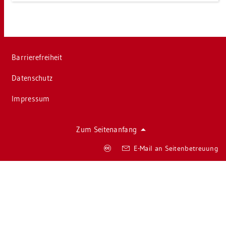
Bar­rie­re­frei­heit
Da­ten­schutz
Im­pres­sum
Zum Sei­ten­an­fang
Co­
E-Mail an Sei­ten­be­treu­ung
py­
right