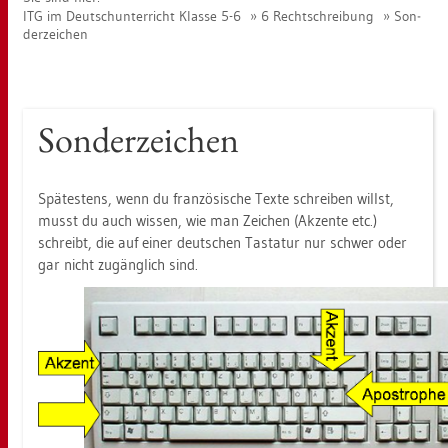
ITG im Deutsch­un­ter­richt Klas­se 5-6
6 Recht­schrei­bung
Son­
der­zei­chen
Son­der­zei­chen
Spä­tes­tens, wenn du fran­zö­si­sche Texte schrei­ben willst,
musst du auch wis­sen, wie man Zei­chen (Ak­zen­te etc.)
schreibt, die auf einer deut­schen Tas­ta­tur nur schwer oder
gar nicht zu­gäng­lich sind.