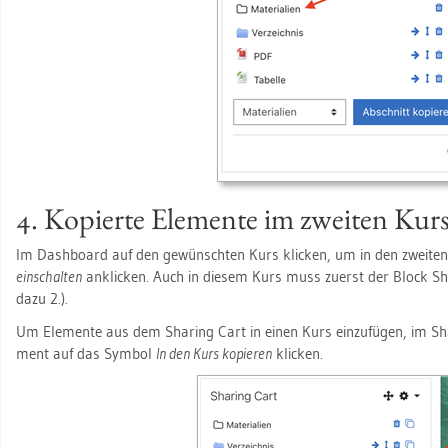
4. Ko­pier­te Ele­men­te im zwei­ten Kur
Im Da­sh­board auf den ge­wünsch­ten Kurs kli­cken, um in den zwei­te
ein­schal­ten
an­kli­cken. Auch in die­sem Kurs muss zu­erst der Block Sha
dazu 2.).
Um Ele­men­te aus dem Sharing Cart in einen Kurs ein­zu­fü­gen, im Sh
ment auf das Sym­bol
In den Kurs ko­pie­ren
kli­cken.