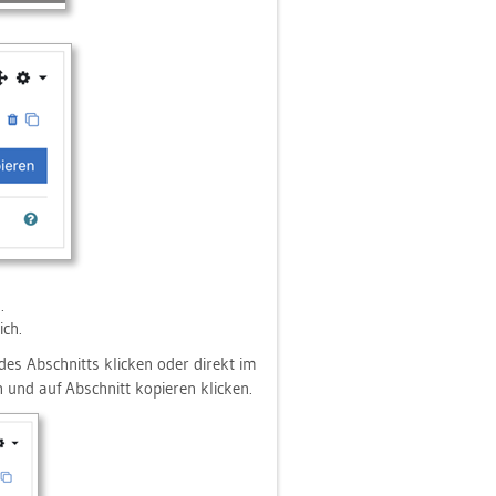
n.
ich.
es Ab­schnitts kli­cken oder di­rekt im
nd auf Ab­schnitt ko­pie­ren kli­cken.