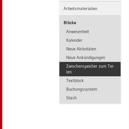
Ar­beits­ma­te­ria­li­en
Blö­cke
An­we­sen­heit
Ka­len­der
Neue Ak­ti­vi­tä­ten
Neue An­kün­di­gun­gen
Zwi­schen­spei­cher zum Tei­
len
Text­block
Bu­chungs­sys­tem
Stash