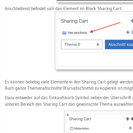
An­schlie­ßend be­fin­det sich das Ele­ment im Block Sharing Cart.
Es kön­nen be­lie­big viele Ele­men­te in den Sharing Cart ge­legt wer­de
Auch ganze The­men­ab­schnit­te (Kurs­ab­schnit­te) zu ko­pie­ren ist mög­l
Dazu ent­we­der auf das Ein­kaufs­korb-Sym­bol neben der Über­schrift d
un­te­ren Be­reich des Sharing Cart das ge­wünsch­te Thema aus­wäh­len u