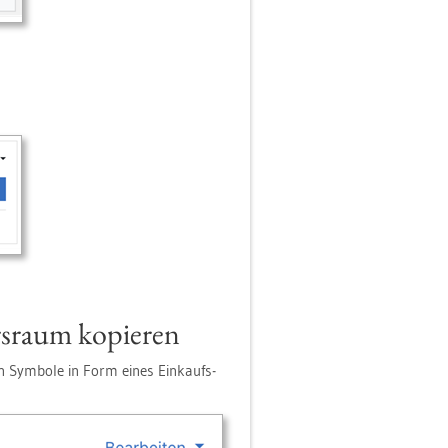
s­raum ko­pie­ren
­en Sym­bo­le in Form eines Ein­kaufs­