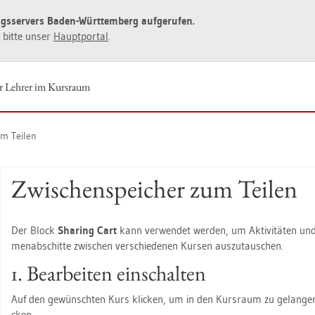
ngs­ser­vers Baden-Würt­tem­berg auf­ge­ru­fen.
ie bitte unser
Haupt­por­tal
.
er Leh­rer im Kurs­raum
um Tei­len
Zwi­schen­spei­cher zum Tei­len
Der Block
Sharing Cart
kann ver­wen­det wer­den, um Ak­ti­vi­tä­ten und
men­ab­schit­te zwi­schen ver­schie­de­nen Kur­sen aus­zu­tau­schen.
1. Be­ar­bei­ten ein­schal­ten
Auf den ge­wünsch­ten Kurs kli­cken, um in den Kurs­raum zu ge­lan­ge
cken.