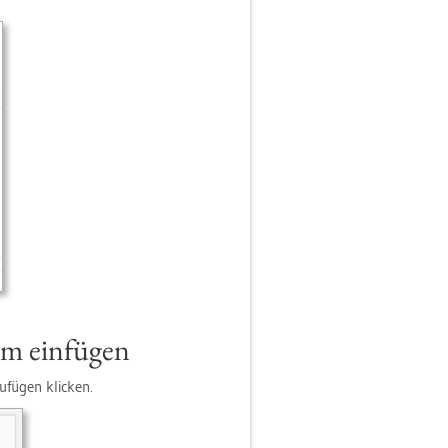
m ein­fü­gen
fü­gen kli­cken.