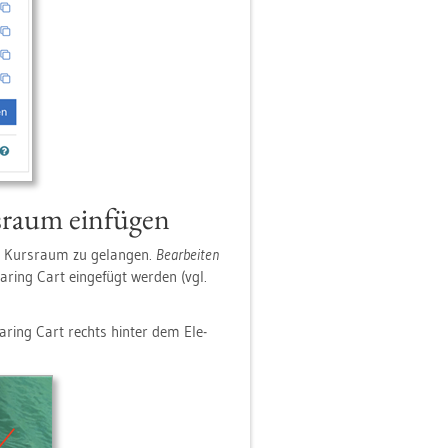
s­raum ein­fü­gen
n Kurs­raum zu ge­lan­gen.
Be­ar­bei­ten
ring Cart ein­ge­fügt wer­den (vgl.
aring Cart rechts hin­ter dem Ele­