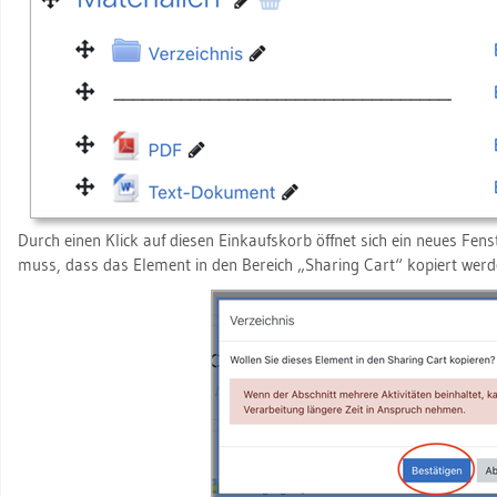
Durch einen Klick auf die­sen Ein­kaufs­korb öff­net sich ein neues Fens­t
muss, dass das Ele­ment in den Be­reich „Sharing Cart“ ko­piert wer­d