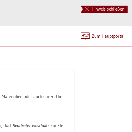
Hinweis schließen
Zum Haupt­por­tal
 Ma­te­ria­li­en oder auch ganze The­
n, dort
Be­ar­bei­ten ein­schal­ten
an­kli­