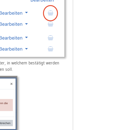
er, in wel­chem be­stä­tigt wer­den
en soll.