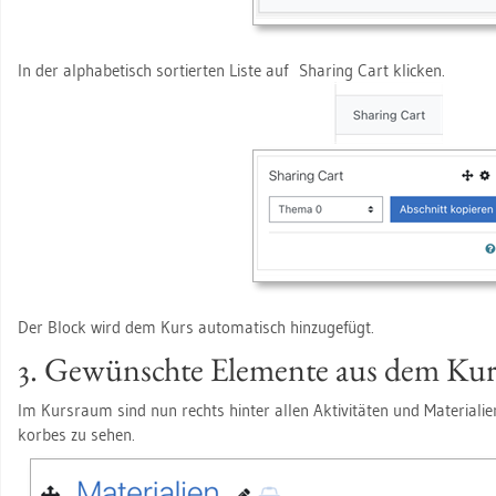
In der al­pha­be­tisch sor­tier­ten Liste auf Sharing Cart kli­cken.
Der Block wird dem Kurs au­to­ma­tisch hin­zu­ge­fügt.
3. Ge­wünsch­te Ele­men­te aus dem Kur
Im Kurs­raum sind nun rechts hin­ter allen Ak­ti­vi­tä­ten und Ma­te­ria­li
kor­bes zu sehen.