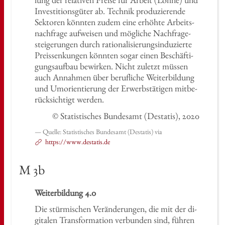
In­ves­ti­ti­ons­gü­ter ab. Tech­nik pro­du­zie­ren­de
Sek­to­ren könn­ten zudem eine er­höh­te Ar­beits­
nach­fra­ge auf­wei­sen und mög­li­che Nach­fra­ge­
stei­ge­run­gen durch ra­tio­na­li­sie­rungs­in­du­zier­te
Preis­sen­kun­gen könn­ten sogar einen Be­schäf­ti­
gungs­auf­bau be­wir­ken. Nicht zu­letzt müs­sen
auch An­nah­men über be­ruf­li­che Wei­ter­bil­dung
und Um­ori­en­tie­rung der Er­werbs­tä­ti­gen mit­be­
rück­sich­tigt wer­den.
© Sta­tis­ti­sches Bun­des­amt (De­sta­tis), 2020
Quel­le: Sta­tis­ti­sches Bun­des­amt (De­sta­tis) via
https://​www.​de­sta­tis.​de
M 3b
Wei­ter­bil­dung 4.0
Die stür­mi­schen Ver­än­de­run­gen, die mit der di­
gi­ta­len Trans­for­ma­ti­on ver­bun­den sind, füh­ren