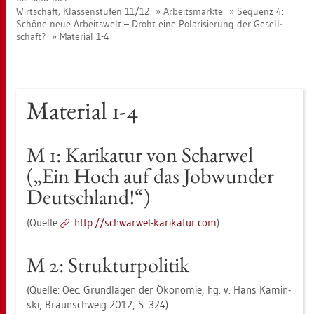
Wirt­schaft, Klas­sen­stu­fen 11/12
Ar­beits­märk­te
Se­quenz 4:
Schö­ne neue Ar­beits­welt – Droht eine Po­la­ri­sie­rung der Ge­sell­
schaft?
Ma­te­ri­al 1-4
Ma­te­ri­al 1-4
M 1: Ka­ri­ka­tur von Schar­wel
(„Ein Hoch auf das Job­wun­der
Deutsch­land!“)
(Quel­le:
http://​schwar­wel-​ka­ri­ka­tur.​com
)
M 2: Struk­tur­po­li­tik
(Quel­le: Oec. Grund­la­gen der Öko­no­mie, hg. v. Hans Ka­min­
ski, Braun­schweig 2012, S. 324)