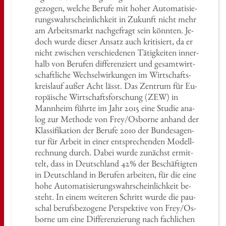
ge­zo­gen, wel­che Be­ru­fe mit hoher Au­to­ma­ti­sie­
rungs­wahr­schein­lich­keit in Zu­kunft nicht mehr
am Ar­beits­markt nach­ge­fragt sein könn­ten. Je­
doch wurde die­ser An­satz auch kri­ti­siert, da er
nicht zwi­schen ver­schie­de­nen Tä­tig­kei­ten in­ner­
halb von Be­ru­fen dif­fe­ren­ziert und ge­samt­wirt­
schaft­li­che Wech­sel­wir­kun­gen im Wirt­schafts­
kreis­lauf außer Acht lässt. Das Zen­trum für Eu­
ro­päi­sche Wirt­schafts­for­schung (ZEW) in
Mann­heim führ­te im Jahr 2015 eine Stu­die ana­
log zur Me­tho­de von Frey/Os­bor­ne an­hand der
Klas­si­fi­ka­ti­on der Be­ru­fe 2010 der Bun­des­agen­
tur für Ar­beit in einer ent­spre­chen­den Mo­dell­
rech­nung durch. Dabei wurde zu­nächst er­mit­
telt, dass in Deutsch­land 42% der Be­schäf­tig­ten
in Deutsch­land in Be­ru­fen ar­bei­ten, für die eine
hohe Au­to­ma­ti­sie­rungs­wahr­schein­lich­keit be­
steht. In einem wei­te­ren Schritt wurde die pau­
schal be­rufs­be­zo­ge­ne Per­spek­ti­ve von Frey/Os­
bor­ne um eine Dif­fe­ren­zie­rung nach fach­li­chen