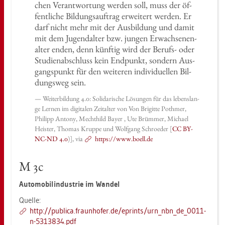
chen Ver­ant­wor­tung wer­den soll, muss der öf­
fent­li­che Bil­dungs­auf­trag er­wei­tert wer­den. Er
darf nicht mehr mit der Aus­bil­dung und damit
mit dem Ju­gend­al­ter bzw. jun­gen Er­wach­se­nen­
al­ter enden, denn künf­tig wird der Be­rufs- oder
Stu­di­en­ab­schluss kein End­punkt, son­dern Aus­
gangs­punkt für den wei­te­ren in­di­vi­du­el­len Bil­
dungs­weg sein.
Wei­ter­bil­dung 4.0: So­li­da­ri­sche Lö­sun­gen für das le­bens­lan­
ge Ler­nen im di­gi­ta­len Zeit­al­ter von Von Bri­git­te Poth­mer,
Phil­ipp An­t­o­ny, Mecht­hild Bayer , Ute Brüm­mer, Mi­cha­el
Heis­ter, Tho­mas Krup­pe und Wolf­gang Schro­eder [
CC BY-
NC-ND 4.0
)], via
https://​www.​boell.​de
M 3c
Au­to­mo­bil­in­dus­trie im Wan­del
Quel­le:
http://​pu­bli­ca.​fraun­ho­fer.​de/​eprints/​urn_​nbn_​de_​0011-​
n-​5313834.​pdf