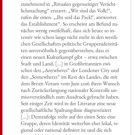
zu­neh­mend in „Ri­tua­len ge­gen­sei­ti­ger Ver­ächt­
lich­ma­chung“ er­starrt. „Wir sind das Volk!“,
rufen die einen. „‚Ihr seid das Pack!‘, ant­wor­tet
das Es­ta­blish­ment“. So er­scheint am Be­fund zu­
nächst wenig zwei­fel­haft, dass sich heute so in­
ten­siv wie schon lange nicht mehr in den west­li­
chen Ge­sell­schaf­ten po­li­ti­sche Grup­pen­iden­ti­tä­
ten un­ver­söhn­lich ge­gen­über­ste­hen, dass es
einen neuen Kul­tur­kampf gibt – etwa zwi­schen
Stadt und Land, […] in Groß­bri­tan­ni­en zwi­
schen den „Anyw­he­res“ der Lon­do­ner City und
den „So­mew­he­res“ im Rest des Lan­des, die mit
dem Brex­it-Votum vom Juni 2016 ihren Wunsch
nach Zu­rücker­lan­gung na­tio­na­ler Kon­trol­le un­
miss­ver­ständ­lich zum Aus­druck ge­bracht haben.
Seit ei­ni­ger Zeit wird in der Li­te­ra­tur eine neue
ge­sell­schaft­li­che Spal­tungs­li­nie dia­gnos­ti­ziert
[…]: Dem­zu­fol­ge steht auf der einen Seite eine
Grup­pe, deren Iden­ti­tät wei­ter­hin eher lokal, re­
gio­nal oder na­tio­nal de­fi­niert ist und die sich