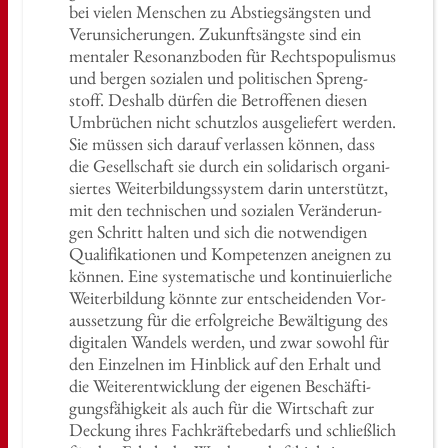
bei vie­len Men­schen zu Ab­stiegs­ängs­ten und
Ver­un­si­che­run­gen. Zu­kunfts­ängs­te sind ein
men­ta­ler Re­so­nanz­bo­den für Rechts­po­pu­lis­mus
und ber­gen so­zia­len und po­li­ti­schen Spreng­
stoff. Des­halb dür­fen die Be­trof­fe­nen die­sen
Um­brü­chen nicht schutz­los aus­ge­lie­fert wer­den.
Sie müs­sen sich dar­auf ver­las­sen kön­nen, dass
die Ge­sell­schaft sie durch ein so­li­da­risch or­ga­ni­
sier­tes Wei­ter­bil­dungs­sys­tem darin un­ter­stützt,
mit den tech­ni­schen und so­zia­len Ver­än­de­run­
gen Schritt hal­ten und sich die not­wen­di­gen
Qua­li­fi­ka­tio­nen und Kom­pe­ten­zen an­eig­nen zu
kön­nen. Eine sys­te­ma­ti­sche und kon­ti­nu­ier­li­che
Wei­ter­bil­dung könn­te zur ent­schei­den­den Vor­
aus­set­zung für die er­folg­rei­che Be­wäl­ti­gung des
di­gi­ta­len Wan­dels wer­den, und zwar so­wohl für
den Ein­zel­nen im Hin­blick auf den Er­halt und
die Wei­ter­ent­wick­lung der ei­ge­nen Be­schäf­ti­
gungs­fä­hig­keit als auch für die Wirt­schaft zur
De­ckung ihres Fach­kräf­te­be­darfs und schließ­lich