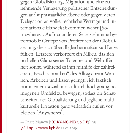
gegen Glo­ba­li­sie­rung, Mi­gra­ti­on und eine zu­
neh­men­de Ver­la­ge­rung po­li­ti­scher Ent­schei­dun­
gen auf su­pra­staat­li­che Ebene oder gegen deren
De­le­ga­ti­on an völ­ker­recht­li­che Ver­trä­ge und in­
ter­na­tio­na­le Han­dels­ab­kom­men wehrt [So­
mew­he­res]. Auf der an­de­ren Seite steht eine hy­
per­mo­bi­le Grup­pe von Pro­fi­teu­ren der Glo­ba­li­
sie­rung, die sich über­all glei­cher­ma­ßen zu Hause
füh­len. Letz­te­re ver­kör­pert ein Mi­lieu, das sich
im hel­len Glanz sei­ner To­le­ranz und Welt­of­fen­
heit sonnt, wäh­rend es ihm mit­hil­fe der zahl­rei­
chen „Be­zahl­schran­ken“ des All­tags beim Woh­
nen, Ar­bei­ten und Essen ge­lingt, sich fak­tisch
nur in einem so­zi­al und kul­tu­rell hoch­gra­dig ho­
mo­ge­nen Um­feld zu be­we­gen, so­dass die Schat­
ten­sei­ten der Glo­ba­li­sie­rung und jeg­li­che mul­ti­
kul­tu­rel­le Ir­ri­ta­ti­on ganz ver­läss­lich außen vor
blei­ben [Anyw­he­res].
Phi­lip Manow [
CC BY-NC-ND 3.0 DE
)], via
https://​www.​bpb.​de
22.02.2019