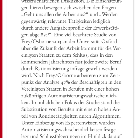
wis­sen­schaft­li­chen Dis­kus­si­on. Die Ein­schät­zun­
gen hier­zu be­we­gen sich zwi­schen den Fra­gen
„Geht uns allen die Ar­beit aus?“ und „Wer­den
ge­gen­wär­tig re­le­van­te Tä­tig­kei­ten le­dig­lich
durch an­de­re Auf­ga­ben­pro­fi­le der Er­werbs­tä­ti­
gen ab­ge­löst?“. Eine viel be­ach­te­te Stu­die von
Frey/Os­bor­ne 2013 an der Uni­ver­si­tät Ox­ford
über die Zu­kunft der Ar­beit kommt für die Ver­
ei­nig­ten Staa­ten zu dem Schluss, dass in den
kom­men­den Jahr­zehn­ten fast jeder zwei­te Beruf
durch Ra­tio­na­li­sie­rung in­fra­ge ge­stellt wer­den
wird. Nach Frey/Os­bor­ne ar­bei­te­ten zum Zeit­
punkt der Ana­ly­se 47% der Be­schäf­tig­ten in den
Ver­ei­nig­ten Staa­ten in Be­ru­fen mit einer hohen
zu­künf­ti­gen Au­to­ma­ti­sie­rungs­wahr­schein­lich­
keit. Im in­halt­li­chen Fokus der Stu­die stand die
Sub­sti­tu­ti­on von Be­ru­fen mit einem hohen An­
teil von Rou­ti­ne­tä­tig­kei­ten durch Al­go­rith­men.
Unter Ein­be­zug von Ex­per­ten­wis­sen wur­den
Au­to­ma­ti­sie­rungs­wahr­schein­lich­kei­ten fest­ge­
legt und Schluss­fol­ge­run­gen im Hin­blick dar­auf