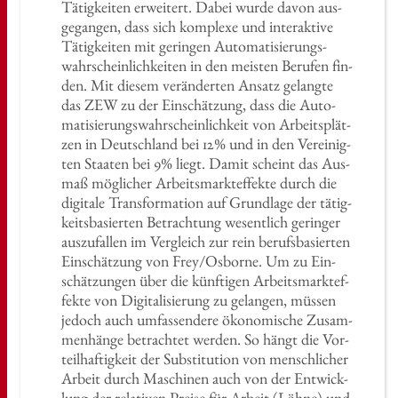
Tä­tig­kei­ten er­wei­tert. Dabei wurde davon aus­
ge­gan­gen, dass sich kom­ple­xe und in­ter­ak­ti­ve
Tä­tig­kei­ten mit ge­rin­gen Au­to­ma­ti­sie­rungs­
wahr­schein­lich­kei­ten in den meis­ten Be­ru­fen fin­
den. Mit die­sem ver­än­der­ten An­satz ge­lang­te
das ZEW zu der Ein­schät­zung, dass die Au­to­
ma­ti­sie­rungs­wahr­schein­lich­keit von Ar­beits­plät­
zen in Deutsch­land bei 12% und in den Ver­ei­nig­
ten Staa­ten bei 9% liegt. Damit scheint das Aus­
maß mög­li­cher Ar­beits­marktef­fek­te durch die
di­gi­ta­le Trans­for­ma­ti­on auf Grund­la­ge der tä­tig­
keits­ba­sier­ten Be­trach­tung we­sent­lich ge­rin­ger
aus­zu­fal­len im Ver­gleich zur rein be­rufs­ba­sier­ten
Ein­schät­zung von Frey/Os­bor­ne. Um zu Ein­
schät­zun­gen über die künf­ti­gen Ar­beits­marktef­
fek­te von Di­gi­ta­li­sie­rung zu ge­lan­gen, müs­sen
je­doch auch um­fas­sen­de­re öko­no­mi­sche Zu­sam­
men­hän­ge be­trach­tet wer­den. So hängt die Vor­
teil­haf­tig­keit der Sub­sti­tu­ti­on von mensch­li­cher
Ar­beit durch Ma­schi­nen auch von der Ent­wick­
lung der re­la­ti­ven Prei­se für Ar­beit (Löhne) und