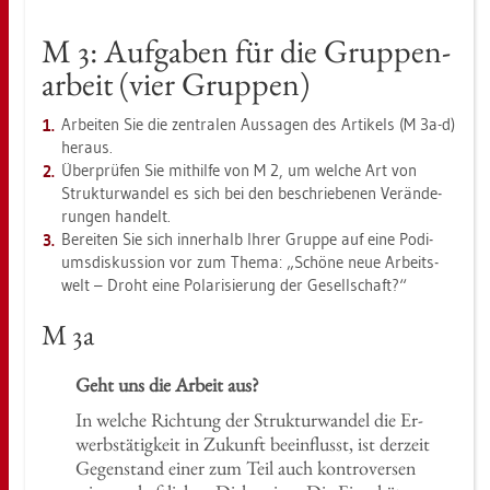
M 3: Auf­ga­ben für die Grup­pen­
ar­beit (vier Grup­pen)
Ar­bei­ten Sie die zen­tra­len Aus­sa­gen des Ar­ti­kels (M 3a-d)
her­aus.
Über­prü­fen Sie mit­hil­fe von M 2, um wel­che Art von
Struk­tur­wan­del es sich bei den be­schrie­be­nen Ver­än­de­
run­gen han­delt.
Be­rei­ten Sie sich in­ner­halb Ihrer Grup­pe auf eine Po­di­
ums­dis­kus­si­on vor zum Thema: „Schö­ne neue Ar­beits­
welt – Droht eine Po­la­ri­sie­rung der Ge­sell­schaft?“
M 3a
Geht uns die Ar­beit aus?
In wel­che Rich­tung der Struk­tur­wan­del die Er­
werbs­tä­tig­keit in Zu­kunft be­ein­flusst, ist der­zeit
Ge­gen­stand einer zum Teil auch kon­tro­ver­sen