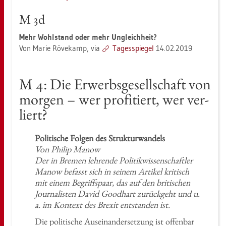
M 3d
Mehr Wohl­stand oder mehr Un­gleich­heit?
Von Marie Rö­vekamp, via
Ta­ges­spie­gel
14.02.2019
M 4: Die Er­werbs­ge­sell­schaft von
mor­gen – wer pro­fi­tiert, wer ver­
liert?
Po­li­ti­sche Fol­gen des Struk­tur­wan­dels
Von Phi­lip Manow
Der in Bre­men leh­ren­de Po­li­tik­wis­sen­schaft­ler
Manow be­fasst sich in sei­nem Ar­ti­kel kri­tisch
mit einem Be­griffs­paar, das auf den bri­ti­schen
Jour­na­lis­ten David Good­hart zu­rück­geht und u.
a. im Kon­text des Brex­it ent­stan­den ist.
Die po­li­ti­sche Aus­ein­an­der­set­zung ist of­fen­bar