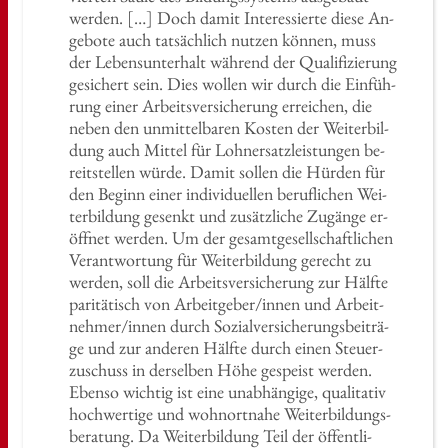
wer­den. […] Doch damit In­ter­es­sier­te diese An­
ge­bo­te auch tat­säch­lich nut­zen kön­nen, muss
der Le­bens­un­ter­halt wäh­rend der Qua­li­fi­zie­rung
ge­si­chert sein. Dies wol­len wir durch die Ein­füh­
rung einer Ar­beits­ver­si­che­rung er­rei­chen, die
neben den un­mit­tel­ba­ren Kos­ten der Wei­ter­bil­
dung auch Mit­tel für Lohn­er­satz­leis­tun­gen be­
reit­stel­len würde. Damit sol­len die Hür­den für
den Be­ginn einer in­di­vi­du­el­len be­ruf­li­chen Wei­
ter­bil­dung ge­senkt und zu­sätz­li­che Zu­gän­ge er­
öff­net wer­den. Um der ge­samt­ge­sell­schaft­li­chen
Ver­ant­wor­tung für Wei­ter­bil­dung ge­recht zu
wer­den, soll die Ar­beits­ver­si­che­rung zur Hälf­te
pa­ri­tä­tisch von Ar­beit­ge­ber/innen und Ar­beit­
neh­mer/innen durch So­zi­al­ver­si­che­rungs­bei­trä­
ge und zur an­de­ren Hälf­te durch einen Steu­er­
zu­schuss in der­sel­ben Höhe ge­speist wer­den.
Eben­so wich­tig ist eine un­ab­hän­gi­ge, qua­li­ta­tiv
hoch­wer­ti­ge und wohn­ort­na­he Wei­ter­bil­dungs­
be­ra­tung. Da Wei­ter­bil­dung Teil der öf­fent­li­