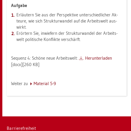
Auf­ga­be
Er­läu­tern Sie aus der Per­spek­ti­ve un­ter­schied­li­cher Ak­
teu­re, wie sich Struk­tur­wan­del auf die Ar­beits­welt aus­
wirkt.
Er­ör­tern Sie, in­wie­fern der Struk­tur­wan­del der Ar­beits­
welt po­li­ti­sche Kon­flik­te ver­schärft.
Se­quenz 4: Schö­ne neue Ar­beits­welt:
Her­un­ter­la­den
[docx][260 KB]
Wei­ter zu
Ma­te­ri­al 5-9
Bar­rie­re­frei­heit