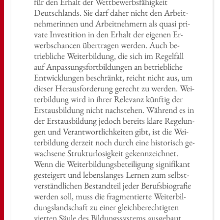
für den Er­halt der Wett­be­werbs­fä­hig­keit
Deutsch­lands. Sie darf daher nicht den Ar­beit­
neh­me­rin­nen und Ar­beit­neh­mern als quasi pri­
va­te In­ves­ti­ti­on in den Er­halt der ei­ge­nen Er­
werbs­chan­cen über­tra­gen wer­den. Auch be­
trieb­li­che Wei­ter­bil­dung, die sich im Re­gel­fall
auf An­pas­sungs­fort­bil­dun­gen an be­trieb­li­che
Ent­wick­lun­gen be­schränkt, reicht nicht aus, um
die­ser Her­aus­for­de­rung ge­recht zu wer­den. Wei­
ter­bil­dung wird in ihrer Re­le­vanz künf­tig der
Erst­aus­bil­dung nicht nach­ste­hen. Wäh­rend es in
der Erst­aus­bil­dung je­doch be­reits klare Re­ge­lun­
gen und Ver­ant­wort­lich­kei­ten gibt, ist die Wei­
ter­bil­dung der­zeit noch durch eine his­to­risch ge­
wach­se­ne Struk­tur­lo­sig­keit ge­kenn­zeich­net.
Wenn die Wei­ter­bil­dungs­be­tei­li­gung si­gni­fi­kant
ge­stei­gert und le­bens­lan­ges Ler­nen zum selbst­
ver­ständ­li­chen Be­stand­teil jeder Be­rufs­bio­gra­fie
wer­den soll, muss die frag­men­tier­te Wei­ter­bil­
dungs­land­schaft zu einer gleich­be­rech­tig­ten
vier­ten Säule des Bil­dungs­sys­tems aus­ge­baut