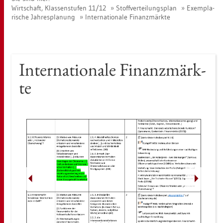
Wirt­schaft, Klas­sen­stu­fen 11/12
Stoff­ver­tei­lungs­plan
Ex­em­pla­
ri­sche Jah­res­pla­nung
In­ter­na­tio­na­le Fi­nanz­märk­te
In­ter­na­tio­na­le Fi­nanz­märk­
te