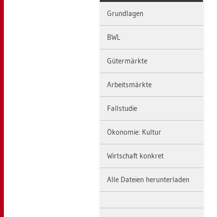
Grund­la­gen
BWL
Gü­ter­märk­te
Ar­beits­märk­te
Fall­stu­die
Öko­no­mie: Kul­tur
Wirt­schaft kon­kret
Alle Da­tei­en her­un­ter­la­den