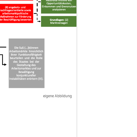
ei­ge­ne Ab­bil­dung