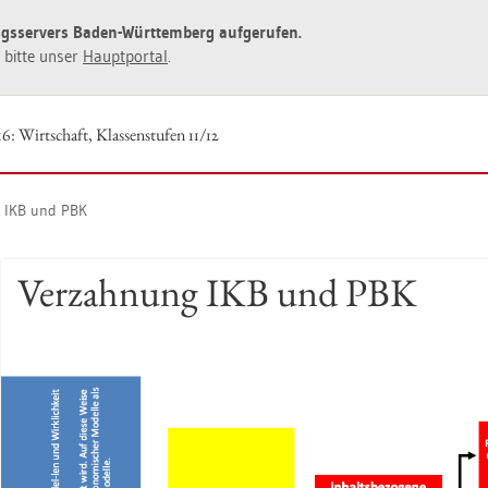
ngs­ser­vers Baden-Würt­tem­berg auf­ge­ru­fen.
ie bitte unser
Haupt­por­tal
.
6: Wirt­schaft, Klas­sen­stu­fen 11/12
g IKB und PBK
Ver­zah­nung IKB und PBK