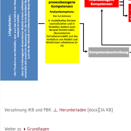
Ver­zah­nung IKB und PBK:
Her­un­ter­la­den
[docx][34 KB]
Wei­ter zu
Grund­la­gen