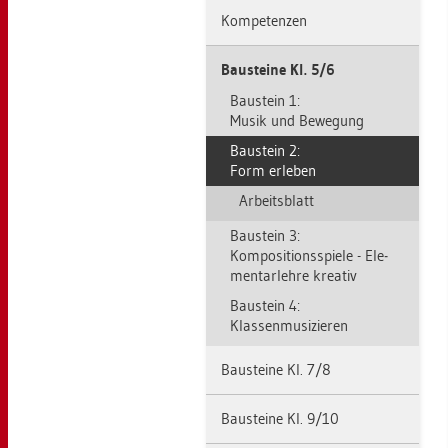
Kom­pe­ten­zen
Bau­stei­ne Kl. 5/6
Bau­stein 1:
Musik und Be­we­gung
Bau­stein 2:
Form er­le­ben
Ar­beits­blatt
Bau­stein 3:
Kom­po­si­ti­ons­spie­le - Ele­
men­tar­leh­re krea­tiv
Bau­stein 4:
Klas­sen­mu­si­zie­ren
Bau­stei­ne Kl. 7/8
Bau­stei­ne Kl. 9/10