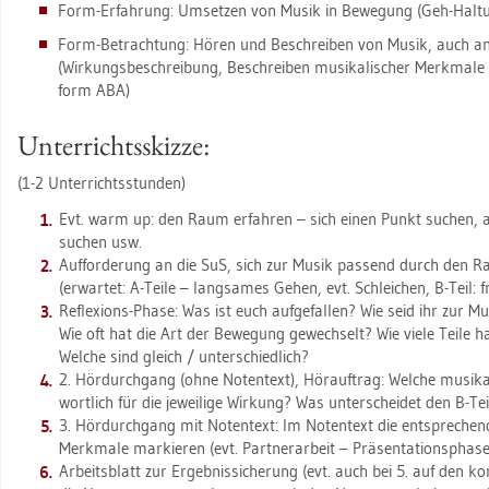
Form-Er­fah­rung: Um­set­zen von Musik in Be­we­gung (Geh-Hal­t
Form-Be­trach­tung: Hören und Be­schrei­ben von Musik, auch am
(Wir­kungs­be­schrei­bung, Be­schrei­ben mu­si­ka­li­scher Merk­ma­l
form ABA)
Un­ter­richts­skiz­ze:
(1-2 Un­ter­richts­stun­den)
Evt. warm up: den Raum er­fah­ren – sich einen Punkt su­chen, a
su­chen usw.
Auf­for­de­rung an die SuS, sich zur Musik pas­send durch den R
(er­war­tet: A-Teile – lang­sa­mes Gehen, evt. Schlei­chen, B-Teil: fr
Re­fle­xi­ons-Phase: Was ist euch auf­ge­fal­len? Wie seid ihr zur M
Wie oft hat die Art der Be­we­gung ge­wech­selt? Wie viele Teile 
Wel­che sind gleich / un­ter­schied­lich?
2. Hör­durch­gang (ohne No­ten­text), Hör­auf­trag: Wel­che mu­si­ka
wort­lich für die je­wei­li­ge Wir­kung? Was un­ter­schei­det den B-T
3. Hör­durch­gang mit No­ten­text: Im No­ten­text die ent­spre­chen­d
Merk­ma­le mar­kie­ren (evt. Part­ner­ar­beit – Prä­sen­ta­ti­ons­pha­se
Ar­beits­blatt zur Er­geb­nis­si­che­rung (evt. auch bei 5. auf den ko