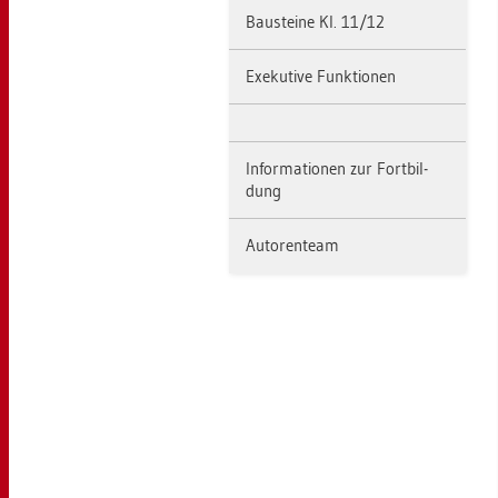
Bau­stei­ne Kl. 11/12
Exe­ku­ti­ve Funk­tio­nen
In­for­ma­tio­nen zur Fort­bil­
dung
Au­to­ren­team