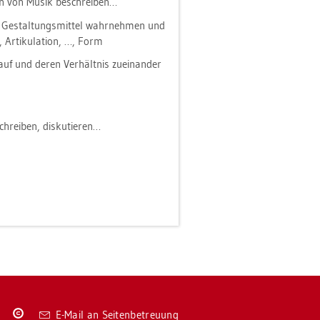
­ten von Musik be­schrei­ben…
s Ge­stal­tungs­mit­tel wahr­neh­men und
r­ti­ku­la­ti­on, …, Form
auf und deren Ver­hält­nis zu­ein­an­der
rei­ben, dis­ku­tie­ren…
Co­
E-Mail an Sei­ten­be­treu­ung