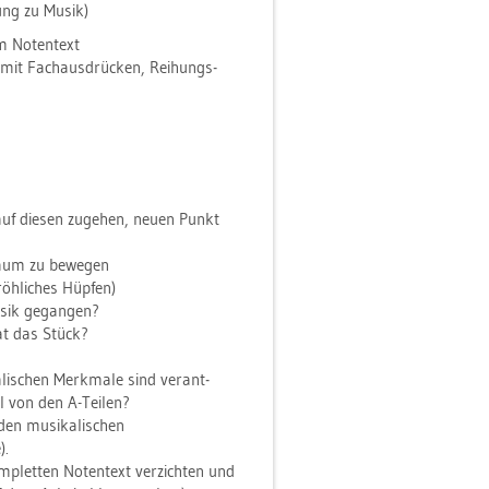
ung zu Musik)
 No­ten­text
e mit Fach­aus­drü­cken, Rei­hungs­
uf die­sen zu­ge­hen, neuen Punkt
aum zu be­we­gen
öh­li­ches Hüp­fen)
usik ge­gan­gen?
hat das Stück?
­li­schen Merk­ma­le sind ver­ant­
eil von den A-Tei­len?
en mu­si­ka­li­schen
).
m­plet­ten No­ten­text ver­zich­ten und