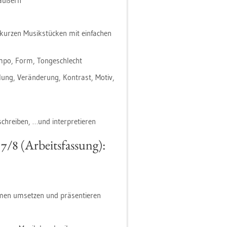
 äu­ßern
kur­zen Mu­sik­stü­cken mit ein­fa­chen
Tempo, Form, Ton­ge­schlecht
­lung, Ver­än­de­rung, Kon­trast, Motiv,
schrei­ben, …und in­ter­pre­tie­ren
7/8 (Ar­beits­fas­sung):
­men um­set­zen und prä­sen­tie­ren