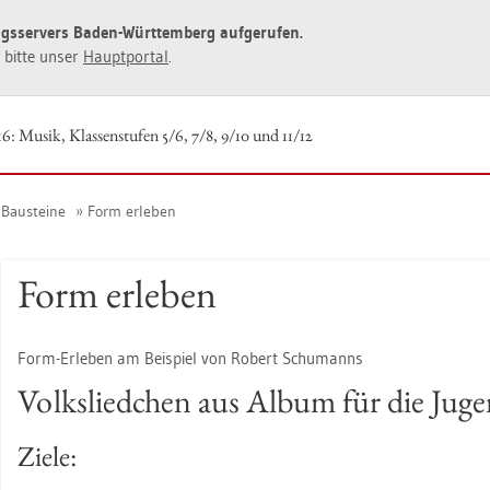
ngs­ser­vers Baden-Würt­tem­berg auf­ge­ru­fen.
ie bitte unser
Haupt­por­tal
.
16: Musik, Klas­sen­stu­fen 5/6, 7/8, 9/10 und 11/12
Bau­stei­ne
Form er­le­ben
Form er­le­ben
Form-Er­le­ben am Bei­spiel von Ro­bert Schu­manns
Volks­lied­chen aus Album für die Ju­g
Ziele: