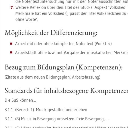
die No­ten­text­un­ter­su­chung nur mit den No­ten­aus­schnit­ten au
Wei­te­re Re­fle­xi­on über den Titel des Stücks: As­pekt ’Volks­lied’
Merk­ma­le hat ein Volks­lied?), passt der Titel Volks­lied­chen zu
ohne Worte’.
Mög­lich­keit der Dif­fe­ren­zie­rung:
Ar­beit mit oder ohne kom­plet­ten No­ten­text (Punkt 5.)
Ar­beits­blatt ohne bzw. mit Vor­ga­be der mu­si­ka­li­schen Merk­ma­
Bezug zum Bil­dungs­plan (Kom­pe­ten­zen):
(Zi­ta­te aus dem neuen Bil­dungs­plan, Ar­beits­fas­sung)
Stan­dards für in­halts­be­zo­ge­ne Kom­pe­ten­zen,
Die SuS kön­nen…
3.1.1. (Be­reich 1): Musik ge­stal­ten und er­le­ben
3.1.1. (8) Musik in Be­we­gung um­set­zen: freie Be­we­gung,…