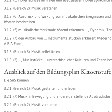
3.1.1. (5) Hör­er­leb­nis­se im frei­en und as­so­zia­ti­ven Hören sprach­lich
3.1.2. (Be­reich 2): Musik ver­ste­hen
3.1.2. (6) Aus­druck und Wir­kung von mu­si­ka­li­schen Er­eig­nis­sen und 
Wor­ten be­schrei­ben
3.1.2. (5) mu­si­ka­li­sche Merk­ma­le hö­rend er­ken­nen: …, Dy­na­mik, 
3.1.2. (7) den Auf­bau von … In­stru­men­tal­stü­cken er­klä­ren: Wie­der­ho
A-B-A-Form,…
3.1.3. (Be­reich 3): Musik re­flek­tie­ren
3.1.3. (3) …, Mu­sik­stü­cke … un­ter­schied­li­cher Kul­tu­ren und Zei­ten be­
Aus­blick auf den Bil­dungs­plan Klas­sen­stu­fe 
Die SuS kön­nen…
3.2.1. (Be­reich 1): Musik ge­stal­ten und er­le­ben
3.2.1. (7) Musik in Be­we­gung und an­de­re dar­stel­len­de Aus­drucks­for
3.2.2. (Be­reich 2): Musik ver­ste­hen