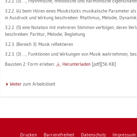
3.2.2. (3) …, rhyth­mi­sche, me­lo­di­sche und har­mo­ni­sche Ei­gen­schaf
3.2.2. (4) beim Hören eines Mu­sik­stücks mu­si­ka­li­sche Pa­ra­me­ter al
in Aus­druck und Wir­kung be­schrei­ben: Rhyth­mus, Me­lo­die, Dy­na­mik, A
3.2.2. (5) eine No­ta­ti­on mit meh­re­ren Stim­men ver­fol­gen, deren Ver­l
be­schrei­ben: Par­ti­tur, Me­lo­die, Be­glei­tung
3.2.3. (Be­reich 3): Musik re­flek­tie­ren
3.2.3. (3) …, Funk­tio­nen und Wir­kun­gen von Musik wahr­neh­men, be­sch
Bau­stein 2: Form er­le­ben:
Her­un­ter­la­den
[pdf][56 KB]
Wei­ter
zum Ar­beits­blatt
Dru­cken
Bar­rie­re­frei­heit
Da­ten­schutz
Im­pres­sum