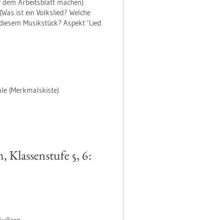
f dem Ar­beits­blatt ma­chen).
 (Was ist ein Volks­lied? Wel­che
 die­sem Mu­sik­stück? As­pekt ’Lied
le (Merk­mals­kis­te)
 Klas­sen­stu­fe 5, 6: