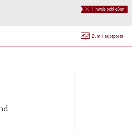
Hinweis schließen
Zum Haupt­por­tal
end