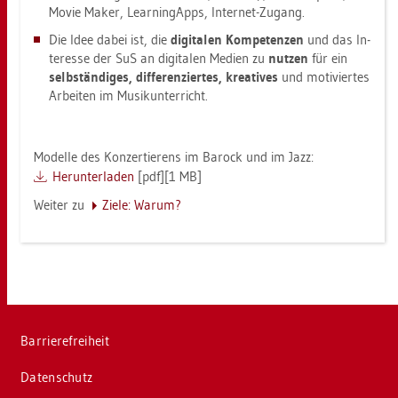
Movie Maker, Learnin­gApps, In­ter­net-Zu­gang.
Die Idee dabei ist, die
di­gi­ta­len Kom­pe­ten­zen
und das In­
ter­es­se der SuS an di­gi­ta­len Me­di­en zu
nut­zen
für ein
selb­stän­di­ges, dif­fe­ren­zier­tes, krea­ti­ves
und mo­ti­vier­tes
Ar­bei­ten im Mu­sik­un­ter­richt.
Mo­del­le des Kon­zer­tie­rens im Ba­rock und im Jazz:
Her­un­ter­la­den
[pdf][1 MB]
Wei­ter zu
Ziele: Warum?
Bar­rie­re­frei­heit
Da­ten­schutz