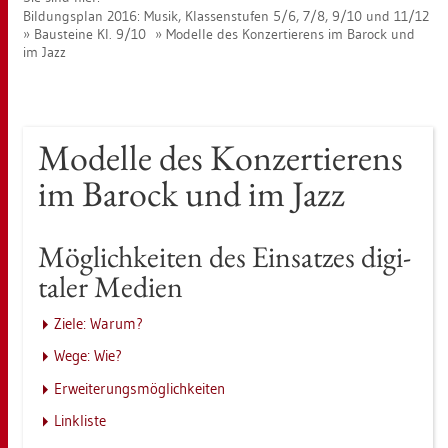
Bil­dungs­plan 2016: Musik, Klas­sen­stu­fen 5/6, 7/8, 9/10 und 11/12
Bau­stei­ne Kl. 9/10
Mo­del­le des Kon­zer­tie­rens im Ba­rock und
im Jazz
Mo­del­le des Kon­zer­tie­rens
im Ba­rock und im Jazz
Mög­lich­kei­ten des Ein­sat­zes di­gi­
ta­ler Me­di­en
Ziele: Warum?
Wege: Wie?
Er­wei­te­rungs­mög­lich­kei­ten
Link­lis­te