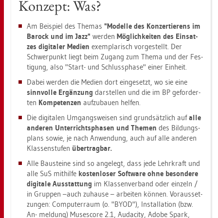
Kon­zept: Was?
Am Bei­spiel des The­mas
"Mo­del­le des Kon­zer­tie­rens im
Ba­rock und im Jazz"
wer­den
Mög­lich­kei­ten des Ein­sat­
zes di­gi­ta­ler Me­di­en
ex­em­pla­risch vor­ge­stellt. Der
Schwer­punkt liegt beim Zu­gang zum Thema und der Fes­
ti­gung, also "Start- und Schluss­pha­se" einer Ein­heit.
Dabei wer­den die Me­di­en dort ein­ge­setzt, wo sie eine
sinn­vol­le Er­gän­zung
dar­stel­len und die im BP ge­for­der­
ten
Kom­pe­ten­zen
auf­zu­bau­en hel­fen.
Die di­gi­ta­len Um­gangs­wei­sen sind grund­sätz­lich auf
alle
an­de­ren Un­ter­richts­pha­sen und The­men
des Bil­dungs­
plans sowie, je nach An­wen­dung, auch auf alle an­de­ren
Klas­sen­stu­fen
über­trag­bar.
Alle Bau­stei­ne sind so an­ge­legt, dass jede Lehr­kraft und
alle SuS mit­hil­fe
kos­ten­lo­ser Soft­ware ohne be­son­de­re
di­gi­ta­le Aus­stat­tung
im Klas­sen­ver­band oder ein­zeln /
in Grup­pen –auch zu­hau­se – ar­bei­ten kön­nen. Vor­aus­set­
zun­gen: Com­pu­ter­raum (o. "BYOD"), In­stal­la­ti­on (bzw.
An- mel­dung) Mu­se­s­core 2.1, Au­da­ci­ty, Adobe Spark,