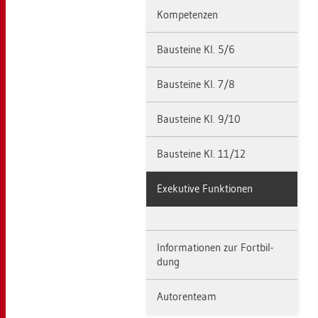
Kom­pe­ten­zen
Bau­stei­ne Kl. 5/6
Bau­stei­ne Kl. 7/8
Bau­stei­ne Kl. 9/10
Bau­stei­ne Kl. 11/12
Exe­ku­ti­ve Funk­tio­nen
In­for­ma­tio­nen zur Fort­bil­
dung
Au­to­ren­team