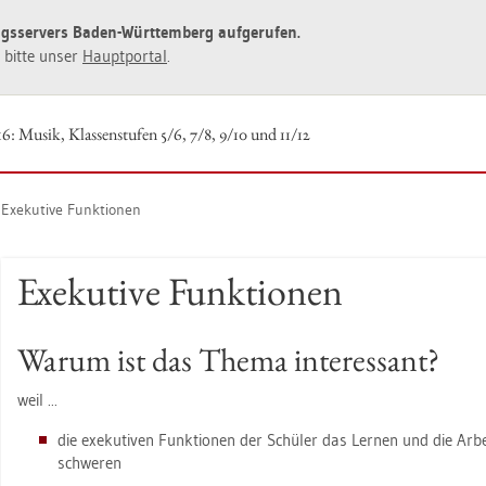
ngs­ser­vers Baden-Würt­tem­berg auf­ge­ru­fen.
ie bitte unser
Haupt­por­tal
.
16: Musik, Klas­sen­stu­fen 5/6, 7/8, 9/10 und 11/12
Exe­ku­ti­ve Funk­tio­nen
Exe­ku­ti­ve Funk­tio­nen
Warum ist das Thema in­ter­es­sant?
weil ...
die exe­ku­ti­ven Funk­tio­nen der Schü­ler das Ler­nen und die Ar­be
schwe­ren