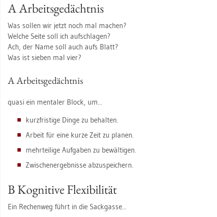
A Ar­beits­ge­dächt­nis
Was sol­len wir jetzt noch mal ma­chen?
Wel­che Seite soll ich auf­schla­gen?
Ach, der Name soll auch aufs Blatt?
Was ist sie­ben mal vier?
A Ar­beits­ge­dächt­nis
quasi ein men­ta­ler Block, um...
kurz­fris­ti­ge Dinge zu be­hal­ten.
Ar­beit für eine kurze Zeit zu pla­nen.
mehr­tei­li­ge Auf­ga­ben zu be­wäl­ti­gen.
Zwi­schen­er­geb­nis­se ab­zu­spei­chern.
B Ko­gni­ti­ve Fle­xi­bi­li­tät
Ein Re­chen­weg führt in die Sack­gas­se...