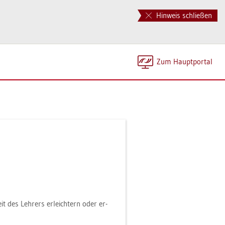
Hinweis schließen
Zum Haupt­por­tal
it des Leh­rers er­leich­tern oder er­