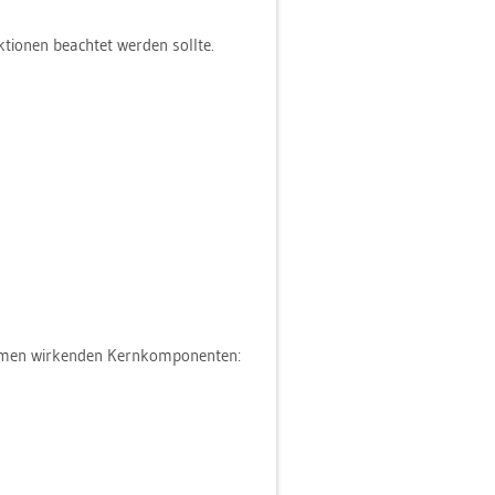
­tio­nen be­ach­tet wer­den soll­te.
m­men wir­ken­den Kern­kom­po­nen­ten: