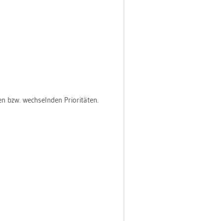
n bzw. wech­seln­den Prio­ri­tä­ten.