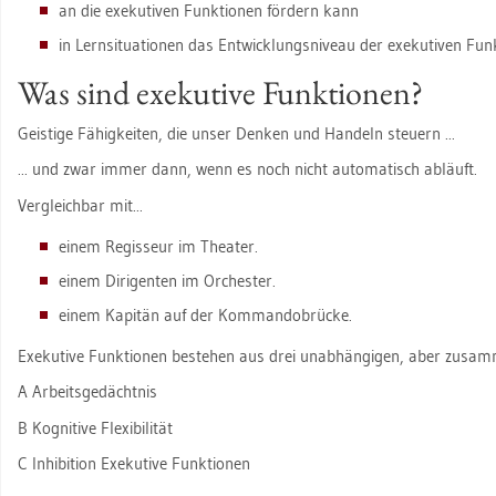
an die exe­ku­ti­ven Funk­tio­nen för­dern kann
in Lern­si­tua­tio­nen das Ent­wick­lungs­ni­veau der exe­ku­ti­ven Funk
Was sind exe­ku­ti­ve Funk­tio­nen?
Geis­ti­ge Fä­hig­kei­ten, die unser Den­ken und Han­deln steu­ern ...
... und zwar immer dann, wenn es noch nicht au­to­ma­tisch ab­läuft.
Ver­gleich­bar mit...
einem Re­gis­seur im Thea­ter.
einem Di­ri­gen­ten im Or­ches­ter.
einem Ka­pi­tän auf der Kom­man­do­brü­cke.
Exe­ku­ti­ve Funk­tio­nen be­ste­hen aus drei un­ab­hän­gi­gen, aber zu­sa
A Ar­beits­ge­dächt­nis
B Ko­gni­ti­ve Fle­xi­bi­li­tät
C In­hi­bi­ti­on Exe­ku­ti­ve Funk­tio­nen