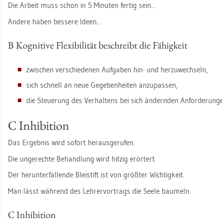
Die Ar­beit muss schon in 5 Mi­nu­ten fer­tig sein...
An­de­re haben bes­se­re Ideen...
B Ko­gni­ti­ve Fle­xi­bi­li­tät be­schreibt die Fä­hig­keit
zwi­schen ver­schie­de­nen Auf­ga­ben hin- und her­zu­wech­seln,
sich schnell an neue Ge­ge­ben­hei­ten an­zu­pas­sen,
die Steue­rung des Ver­hal­tens bei sich än­dern­den An­for­de­run­ge
C In­hi­bi­ti­on
Das Er­geb­nis wird so­fort her­aus­ge­ru­fen.
Die un­ge­rech­te Be­hand­lung wird hit­zig er­ör­tert.
Der her­un­ter­fal­len­de Blei­stift ist von größ­ter Wich­tig­keit.
Man lässt wäh­rend des Leh­rer­vor­trags die Seele bau­meln.
C In­hi­bi­ti­on