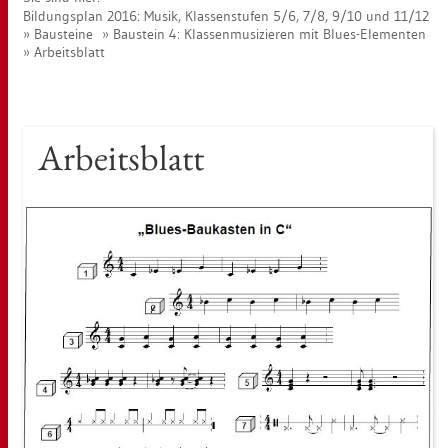
Bil­dungs­plan 2016: Musik, Klas­sen­stu­fen 5/6, 7/8, 9/10 und 11/12
Bau­stei­ne
Bau­stein 4: Klas­sen­mu­si­zie­ren mit Blues-Ele­men­ten
Ar­beits­blatt
Ar­beits­blatt