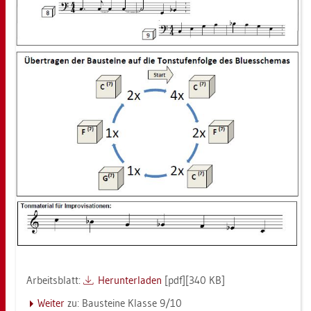
Ar­beits­blatt:
Her­un­ter­la­den
[pdf][340 KB]
Wei­ter
zu: Bau­stei­ne Klas­se 9/10