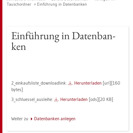
Tausch­ord­ner
Ein­füh­rung in Da­ten­ban­ken
Ein­füh­rung in Da­ten­ban­
ken
2_ein­kaufs­lis­te_down­load­link:
Her­un­ter­la­den
[url][160
bytes]
3_­schlues­sel_­aus­lei­he:
Her­un­ter­la­den
[ods][20 KB]
Wei­ter zu
Da­ten­ban­ken an­le­gen