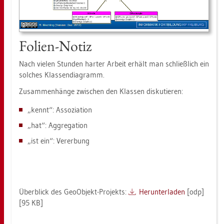
Fo­li­en-Notiz
Nach vie­len Stun­den har­ter Ar­beit er­hält man schließ­lich ein
sol­ches Klas­sen­dia­gramm.
Zu­sam­men­hän­ge zwi­schen den Klas­sen dis­ku­tie­ren:
„kennt“: As­so­zia­ti­on
„hat“: Ag­gre­ga­ti­on
„ist ein“: Ver­er­bung
Über­blick des Geo­Ob­jekt-Pro­jekts:
Her­un­ter­la­den
[odp]
[95 KB]