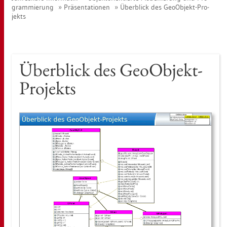
gram­mie­rung
Prä­sen­ta­tio­nen
Über­blick des Geo­Ob­jekt-Pro­
jekts
Über­blick des Geo­Ob­jekt-
Pro­jekts