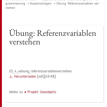
gram­mie­rung
Ko­pier­vor­la­gen
Übung: Re­fe­renz­va­ria­blen ver­
ste­hen
Übung: Re­fe­renz­va­ria­blen
ver­ste­hen
01_4_u­e­bun­g_­re­fe­renz­va­ria­blen­ver­ste­hen:
Her­un­ter­la­den
[odt][49 KB]
Wei­ter zu
Pro­jekt: Geo­ob­jects