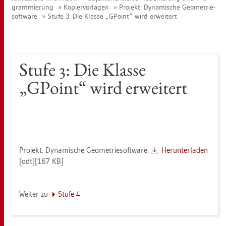
gram­mie­rung
Ko­pier­vor­la­gen
Pro­jekt: Dy­na­mi­sche Geo­me­trie­
soft­ware
Stufe 3: Die Klas­se „GPoint“ wird er­wei­tert
Stufe 3: Die Klas­se
„GPoint“ wird er­wei­tert
Pro­jekt: Dy­na­mi­sche Geo­me­trie­soft­ware:
Her­un­ter­la­den
[odt][167 KB]
Wei­ter zu
Stufe 4