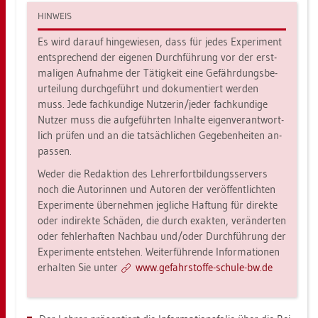
HIN­WEIS
Es wird dar­auf hin­ge­wie­sen, dass für jedes Ex­pe­ri­ment
ent­spre­chend der ei­ge­nen Durch­füh­rung vor der erst­
ma­li­gen Auf­nah­me der Tä­tig­keit eine Ge­fähr­dungs­be­
ur­tei­lung durch­ge­führt und do­ku­men­tiert wer­den
muss. Jede fach­kun­di­ge Nut­ze­rin/jeder fach­kun­di­ge
Nut­zer muss die auf­ge­führ­ten In­hal­te ei­gen­ver­ant­wort­
lich prü­fen und an die tat­säch­li­chen Ge­ge­ben­hei­ten an­
pas­sen.
Weder die Re­dak­ti­on des Leh­rer­fort­bil­dungs­ser­vers
noch die Au­to­rin­nen und Au­to­ren der ver­öf­fent­lich­ten
Ex­pe­ri­men­te über­neh­men jeg­li­che Haf­tung für di­rek­te
oder in­di­rek­te Schä­den, die durch ex­ak­ten, ver­än­der­ten
oder feh­ler­haf­ten Nach­bau und/oder Durch­füh­rung der
Ex­pe­ri­men­te ent­ste­hen. Wei­ter­füh­ren­de In­for­ma­tio­nen
er­hal­ten Sie unter
www.​gef​ahrs​toff​e-​schu­le-​bw.​de