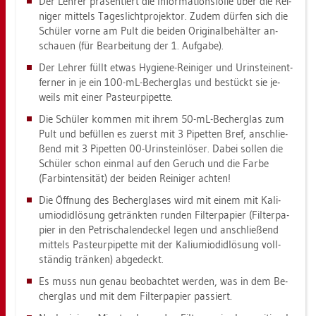
Der Leh­rer prä­sen­tiert die In­for­ma­ti­ons­fo­lie über die Rei­
ni­ger mit­tels Ta­ges­licht­pro­jek­tor. Zudem dür­fen sich die
Schü­ler vorne am Pult die bei­den Ori­gi­nal­be­häl­ter an­
schau­en (für Be­ar­bei­tung der 1. Auf­ga­be).
Der Leh­rer füllt etwas Hy­gie­ne-Rei­ni­ger und Ur­instei­nent­
fer­ner in je ein 100-mL-Be­cher­glas und be­stückt sie je­
weils mit einer Pas­teur­pi­pet­te.
Die Schü­ler kom­men mit ihrem 50-mL-Be­cher­glas zum
Pult und be­fül­len es zu­erst mit 3 Pi­pet­ten Bref, an­schlie­
ßend mit 3 Pi­pet­ten 00-Ur­instein­lö­ser. Dabei sol­len die
Schü­ler schon ein­mal auf den Ge­ruch und die Farbe
(Farb­in­ten­si­tät) der bei­den Rei­ni­ger ach­ten!
Die Öff­nung des Be­cher­gla­ses wird mit einem mit Ka­li­
umi­odid­lö­sung ge­tränk­ten run­den Fil­ter­pa­pier (Fil­ter­pa­
pier in den Pe­tri­scha­len­de­ckel legen und an­schlie­ßend
mit­tels Pas­teur­pi­pet­te mit der Ka­li­umi­odid­lö­sung voll­
stän­dig trän­ken) ab­ge­deckt.
Es muss nun genau be­ob­ach­tet wer­den, was in dem Be­
cher­glas und mit dem Fil­ter­pa­pier pas­siert.