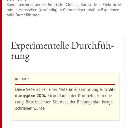
Kom­pe­tenz­ori­en­tier­ter Un­ter­richt: Che­mie, Kurs­stu­fe
Elek­tro­che­
mie
Ma­te­ria­li­en (4-stün­dig)
Chlor­rei­ni­ge­run­fall
Ex­pe­ri­men­
tel­le Durch­füh­rung
Ex­pe­ri­men­tel­le Durch­füh­
rung
IN­FO­BOX
Diese Seite ist Teil einer Ma­te­ria­li­en­samm­lung zum
Bil­
dungs­plan 2004
: Grund­la­gen der Kom­pe­tenz­ori­en­tie­
rung. Bitte be­ach­ten Sie, dass der Bil­dungs­plan fort­ge­
schrie­ben wurde.