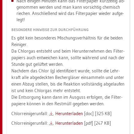
Nach ei­ni­gen Mi­nu­ten kann das Fil­ter­pa­pier kurz­zei­tig ab­
ge­nom­men wer­den und man kann vor­sich­tig che­misch
rie­chen. An­schlie­ßend wird das Fil­ter­pa­pier wie­der auf­ge­
legt!
BE­SON­DE­RE HIN­WEI­SE ZUR DURCH­FÜH­RUNG
Es gibt kein be­son­de­res Mi­schungs­ver­hält­nis für die bei­den
Rei­ni­ger.
Da Chlor­gas ent­steht und beim Her­un­ter­neh­men des Fil­ter­
pa­piers auch ent­wei­chen kann, soll­te wäh­rend und nach der
Stun­de gut ge­lüf­tet wer­den.
Nach­dem das Chlor (g) iden­ti­fi­ziert wurde, soll­te die Lehr­
kraft alle ab­ge­deck­ten Be­cher­glä­ser ein­sam­meln und unter
einen Abzug stel­len, bis die Re­ak­ti­on voll­stän­dig ab­ge­lau­fen
ist und kein Chlor­gas mehr ent­steht.
Die Ent­sor­gung kann dann im Aus­guss er­fol­gen, die Fil­ter­
pa­pie­re kön­nen in den Rest­müll ge­ge­ben wer­den.
Chlor­rei­ni­ge­run­fall:
Her­un­ter­la­den
[doc] [325 KB]
Chlor­rei­ni­ge­run­fall:
Her­un­ter­la­den
[pdf] [247 KB]