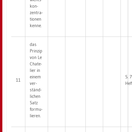
kon­
zen­tra­
tio­nen
kenne.
das
Prin­zip
von Le
Chate­
lier in
einem
S. 
11
ver­
Hef
ständ­
li­chen
Satz
for­mu­
lie­ren.