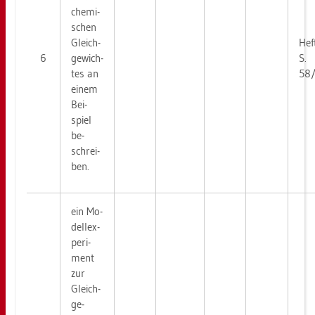
che­mi­
schen
Gleich­
Hef
6
ge­wich­
S.
tes an
58
einem
Bei­
spiel
be­
schrei­
ben.
ein Mo­
del­l­ex­
pe­ri­
ment
zur
Gleich­
ge­