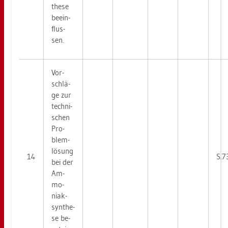
the­se
be­ein­
flus­
sen.
Vor­
schlä­
ge zur
tech­ni­
schen
Pro­
blem­
lö­sung
14
S.7
bei der
Am­
mo­
niak­
syn­the­
se be­