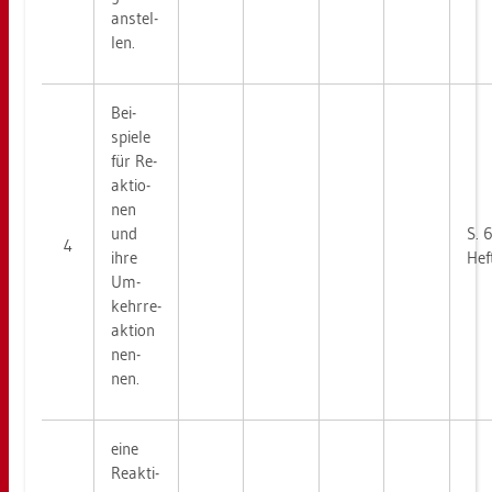
an­stel­
len.
Bei­
spie­le
für Re­
ak­tio­
nen
und
S. 
4
ihre
Hef
Um­
kehr­re­
ak­ti­on
nen­
nen.
eine
Re­ak­ti­