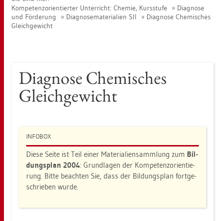
Kom­pe­tenz­ori­en­tier­ter Un­ter­richt: Che­mie, Kurs­stu­fe
Dia­gno­se
und För­de­rung
Dia­gno­se­ma­te­ria­li­en SII
Dia­gno­se Che­mi­sches
Gleich­ge­wicht
Dia­gno­se Che­mi­sches
Gleich­ge­wicht
IN­FO­BOX
Diese Seite ist Teil einer Ma­te­ria­li­en­samm­lung zum
Bil­
dungs­plan 2004
: Grund­la­gen der Kom­pe­tenz­ori­en­tie­
rung. Bitte be­ach­ten Sie, dass der Bil­dungs­plan fort­ge­
schrie­ben wurde.