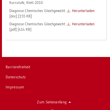
Kurs­stu­fe, Klett 2010
Dia­gno­se Che­mi­sches Gleich­ge­wicht:
Her­un­ter­la­den
[doc] [155 KB]
Dia­gno­se Che­mi­sches Gleich­ge­wicht:
Her­un­ter­la­den
[pdf] [414 KB]
Bar­rie­re­frei­heit
Da­ten­schutz
Im­pres­sum
Zum Sei­ten­an­fang