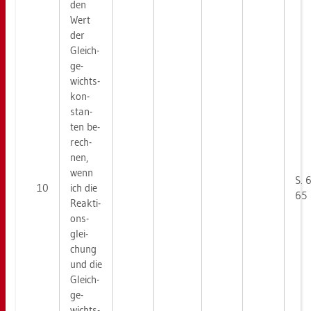
den
Wert
der
Gleich­
ge­
wichts­
kon­
stan­
ten be­
rech­
nen,
wenn
S. 
10
ich die
65
Re­ak­ti­
ons­
glei­
chung
und die
Gleich­
ge­
wichts­