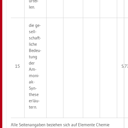
ur­tei­
len.
die ge­
sell­
schaft­
li­che
Be­deu­
tung
der
15
S.7
Am­
mo­ni­
ak-
Syn­
the­se
er­läu­
tern.
Alle Sei­ten­an­ga­ben be­zie­hen sich auf Ele­men­te Che­mie