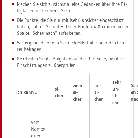
Ma­chen Sie sich zu­nächst al­lei­ne Ge­dan­ken über Ihre Fä­
hig­kei­ten und kreu­zen Sie an.
Die Punk­te, die Sie nur mit (sehr) un­si­cher ein­ge­schätzt
haben, soll­ten Sie mit Hilfe der För­der­maß­nah­men in der
Spal­te „Schau nach“ auf­ar­bei­ten.
Wei­ter­ge­hend kön­nen Sie auch Mit­schü­ler oder den Leh­
rer be­fra­gen.
Be­ar­bei­ten Sie die Auf­ga­ben auf der Rück­sei­te, um ihre
Ein­schät­zun­gen zu über­prü­fen.
sehr
zieml.
un­
Sch
si­
un­
Ich kann …
si­
si­
en 
cher
si­
cher
cher
na
cher
vom
Namen
einer