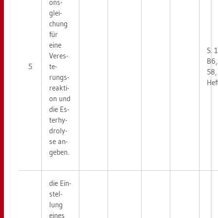
ons­
glei­
chung
für
eine
S. 
Ve­r­es­
B6,
5
te­
58,
rungs­
Hef
re­ak­ti­
on und
die Es­
ter­hy­
dro­ly­
se an­
ge­ben.
die Ein­
stel­
lung
eines