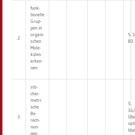
funk­
tio­nel­le
Grup­
pen in
or­ga­ni­
S. 
2
schen
B3
Mo­le­
kü­len
er­ken­
nen.
stö­
chio­
me­tri­
S.
sche
14
Be­
3
Übe
rech­
sich
nun­
bla
gen