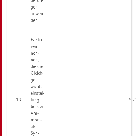
de­run­
gen
an­wen­
den.
Fak­to­
ren
nen­
nen,
die die
Gleich­
ge­
wichts­
ein­stel­
13
lung
S.7
bei der
Am­
mo­ni­
ak-
Syn­