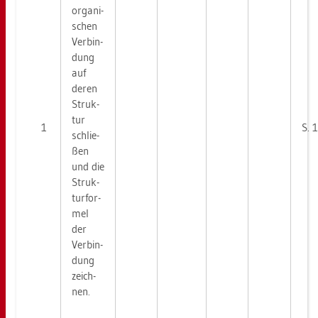
or­ga­ni­
schen
Ver­bin­
dung
auf
deren
Struk­
tur
1
S. 
schlie­
ßen
und die
Struk­
tur­for­
mel
der
Ver­bin­
dung
zeich­
nen.