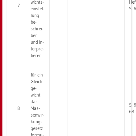
wichts­
Hef
7
ein­stel­
S. 
lung
be­
schrei­
ben
und in­
ter­pre­
tie­ren.
für ein
Gleich­
ge­
wicht
das
S. 
8
Mas­
63
sen­wir­
kungs­
ge­setz
for­mu­