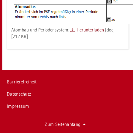
Atom­bau und Pe­ri­oden­sys­tem:
Her­un­ter­la­den
[doc]
[212 KB]
Bar­rie­re­frei­heit
Da­ten­schutz
Im­pres­sum
Zum Sei­ten­an­fang