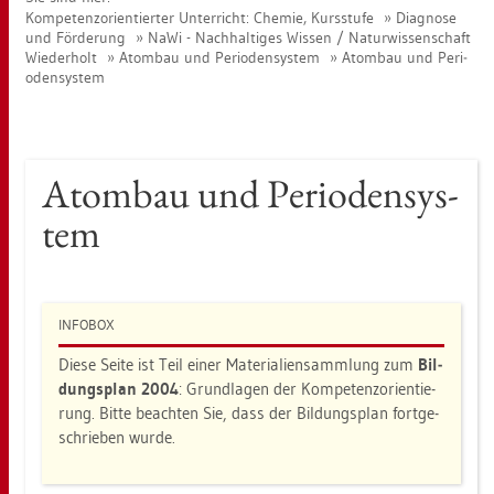
Kom­pe­tenz­ori­en­tier­ter Un­ter­richt: Che­mie, Kurs­stu­fe
Dia­gno­se
und För­de­rung
NaWi - Nach­hal­ti­ges Wis­sen / Na­tur­wis­sen­schaft
Wie­der­holt
Atom­bau und Pe­ri­oden­sys­tem
Atom­bau und Pe­ri­
oden­sys­tem
Atom­bau und Pe­ri­oden­sys­
tem
IN­FO­BOX
Diese Seite ist Teil einer Ma­te­ria­li­en­samm­lung zum
Bil­
dungs­plan 2004
: Grund­la­gen der Kom­pe­tenz­ori­en­tie­
rung. Bitte be­ach­ten Sie, dass der Bil­dungs­plan fort­ge­
schrie­ben wurde.