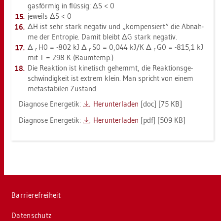
gas­för­mig in flüs­sig: ΔS < 0
je­weils ΔS < 0
ΔH ist sehr stark ne­ga­tiv und „kom­pen­siert“ die Ab­nah­
me der En­tro­pie. Damit bleibt ΔG stark ne­ga­tiv.
Δ
H0 = -802 kJ Δ
S0 = 0,044 kJ/K Δ
G0 = -815,1 kJ
r
r
r
mit T = 298 K (Raum­temp.)
Die Re­ak­ti­on ist ki­ne­tisch ge­hemmt, die Re­ak­ti­ons­ge­
schwin­dig­keit ist ex­trem klein. Man spricht von einem
me­tas­ta­bi­len Zu­stand.
Dia­gno­se En­er­ge­tik:
Her­un­ter­la­den
[doc] [75 KB]
Dia­gno­se En­er­ge­tik:
Her­un­ter­la­den
[pdf] [509 KB]
Bar­rie­re­frei­heit
Da­ten­schutz