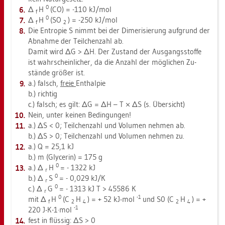
0
Δ
H
(CO) = -110 kJ/mol
f
0
Δ
H
(SO
) = -250 kJ/mol
f
2
Die En­tro­pie S nimmt bei der Di­me­ri­sie­rung auf­grund der
Ab­nah­me der Teil­chen­zahl ab.
Damit wird ΔG > ΔH. Der Zu­stand der Aus­gangs­stof­fe
ist wahr­schein­li­cher, da die An­zahl der mög­li­chen Zu­
stän­de grö­ßer ist.
a.) falsch,
freie
Ent­hal­pie
b.) rich­tig
c.) falsch; es gilt: ΔG = ΔH – T × ΔS (s. Über­sicht)
Nein, unter kei­nen Be­din­gun­gen!
a.) ΔS < 0; Teil­chen­zahl und Vo­lu­men neh­men ab.
b.) ΔS > 0; Teil­chen­zahl und Vo­lu­men neh­men zu.
a.) Q = 25,1 kJ
b.) m (Gly­ce­rin) = 175 g
0
a.) Δ
H
= - 1322 kJ
r
0
b.) Δ
S
= - 0,029 kJ/K
r
0
c.) Δ
G
= - 1313 kJ T > 45586 K
r
0
-1
mit Δ
H
(C
H
) = + 52 kJ‧mol­
und S0 (C
H
) = +
f
2
4
2
4
-1
220 J‧K-1·mol
fest in flüs­sig: ΔS > 0