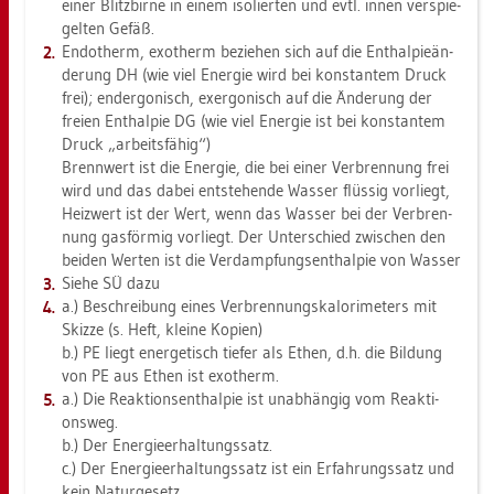
einer Blitz­bir­ne in einem iso­lier­ten und evtl. innen ver­spie­
gel­ten Gefäß.
En­do­therm, exo­therm be­zie­hen sich auf die Ent­hal­pie­än­
de­rung DH (wie viel En­er­gie wird bei kon­stan­tem Druck
frei); end­ergo­nisch, ex­ergo­nisch auf die Än­de­rung der
frei­en Ent­hal­pie DG (wie viel En­er­gie ist bei kon­stan­tem
Druck „ar­beits­fä­hig“)
Brenn­wert ist die En­er­gie, die bei einer Ver­bren­nung frei
wird und das dabei ent­ste­hen­de Was­ser flüs­sig vor­liegt,
Heiz­wert ist der Wert, wenn das Was­ser bei der Ver­bren­
nung gas­för­mig vor­liegt. Der Un­ter­schied zwi­schen den
bei­den Wer­ten ist die Ver­damp­fungs­ent­hal­pie von Was­ser
Siehe SÜ dazu
a.) Be­schrei­bung eines Ver­bren­nungs­ka­lo­ri­me­ters mit
Skiz­ze (s. Heft, klei­ne Ko­pi­en)
b.) PE liegt en­er­ge­tisch tie­fer als Ethen, d.h. die Bil­dung
von PE aus Ethen ist exo­therm.
a.) Die Re­ak­ti­ons­ent­hal­pie ist un­ab­hän­gig vom Re­ak­ti­
ons­weg.
b.) Der En­er­gie­er­hal­tungs­satz.
c.) Der En­er­gie­er­hal­tungs­satz ist ein Er­fah­rungs­satz und
kein Na­tur­ge­setz.