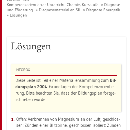
Kom­pe­tenz­ori­en­tier­ter Un­ter­richt: Che­mie, Kurs­stu­fe
Dia­gno­se
und För­de­rung
Dia­gno­se­ma­te­ria­li­en SII
Dia­gno­se En­er­ge­tik
Lö­sun­gen
Lö­sun­gen
IN­FO­BOX
Diese Seite ist Teil einer Ma­te­ria­li­en­samm­lung zum
Bil­
dungs­plan 2004
: Grund­la­gen der Kom­pe­tenz­ori­en­tie­
rung. Bitte be­ach­ten Sie, dass der Bil­dungs­plan fort­ge­
schrie­ben wurde.
Offen: Ver­bren­nen von Ma­gne­si­um an der Luft, ge­schlos­
sen: Zün­den einer Blitz­bir­ne, ge­schlos­sen iso­liert: Zün­den