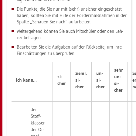
Die Punk­te, die Sie nur mit (sehr) un­si­cher ein­ge­schätzt
haben, soll­ten Sie mit Hilfe der För­der­maß­nah­men in der
Spal­te „Schau­en Sie nach“ auf­ar­bei­ten.
Wei­ter­ge­hend kön­nen Sie auch Mit­schü­ler oder den Leh­
rer be­fra­gen.
Be­ar­bei­ten Sie die Auf­ga­ben auf der Rück­sei­te, um ihre
Ein­schät­zun­gen zu über­prü­fen.
sehr
zieml.
un­
S
si­
un­
Ich kann…
si­
si­
e
cher
si­
cher
cher
n
cher
den
Stoff­
klas­sen
der Or­