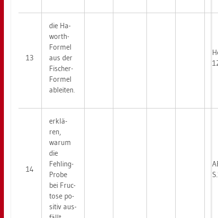
die Ha­
worth-
For­mel
He
13
aus der
1
Fi­scher-
For­mel
ab­lei­ten.
er­klä­
ren,
warum
die
Fehling-
A
14
Probe
S
bei Fruc­
to­se po­
si­tiv aus­
fällt.