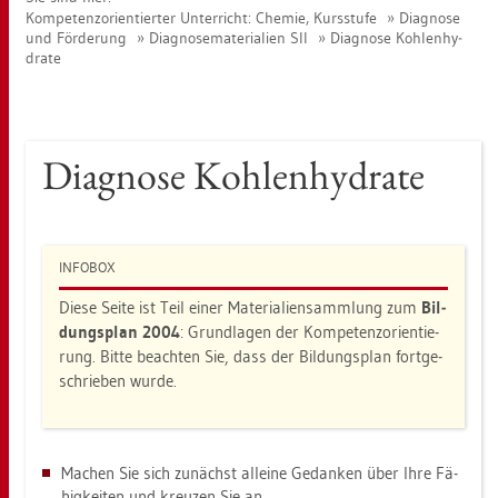
Kom­pe­tenz­ori­en­tier­ter Un­ter­richt: Che­mie, Kurs­stu­fe
Dia­gno­se
und För­de­rung
Dia­gno­se­ma­te­ria­li­en SII
Dia­gno­se Koh­len­hy­
dra­te
Dia­gno­se Koh­len­hy­dra­te
IN­FO­BOX
Diese Seite ist Teil einer Ma­te­ria­li­en­samm­lung zum
Bil­
dungs­plan 2004
: Grund­la­gen der Kom­pe­tenz­ori­en­tie­
rung. Bitte be­ach­ten Sie, dass der Bil­dungs­plan fort­ge­
schrie­ben wurde.
Ma­chen Sie sich zu­nächst al­lei­ne Ge­dan­ken über Ihre Fä­
hig­kei­ten und kreu­zen Sie an.