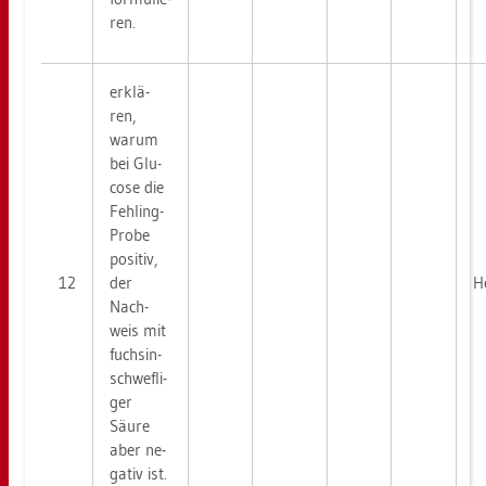
ren.
er­klä­
ren,
warum
bei Glu­
co­se die
Fehling-
Probe
po­si­tiv,
12
der
H
Nach­
weis mit
fuchs­in­
schwef­li­
ger
Säure
aber ne­
ga­tiv ist.