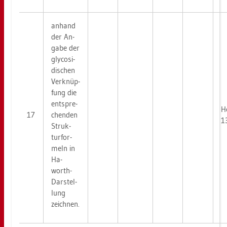
an­hand
der An­
ga­be der
gly­co­si­
di­schen
Ver­knüp­
fung die
ent­spre­
He
17
chen­den
1
Struk­
tur­for­
meln in
Ha­
worth-
Dar­stel­
lung
zeich­nen.