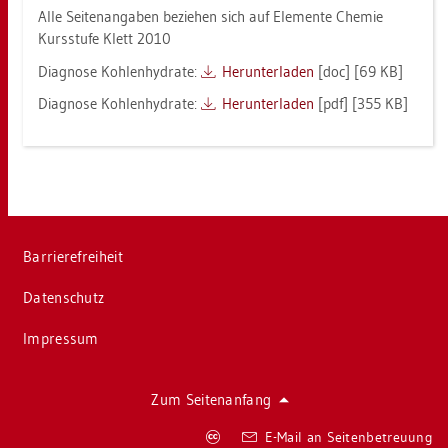
Alle Sei­ten­an­ga­ben be­zie­hen sich auf Ele­men­te Che­mie
Kurs­stu­fe Klett 2010
Dia­gno­se Koh­len­hy­dra­te:
Her­un­ter­la­den
[doc] [69 KB]
Dia­gno­se Koh­len­hy­dra­te:
Her­un­ter­la­den
[pdf] [355 KB]
Bar­rie­re­frei­heit
Da­ten­schutz
Im­pres­sum
Zum Sei­ten­an­fang
Co­
E-Mail an Sei­ten­be­treu­ung