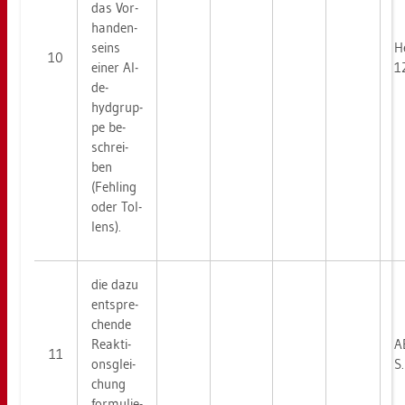
das Vor­
han­den­
seins
He
10
einer Al­
1
de­
hydgrup­
pe be­
schrei­
ben
(Fehling
oder Tol­
lens).
die dazu
ent­spre­
chen­de
Re­ak­ti­
A
11
ons­glei­
S
chung
for­mu­lie­