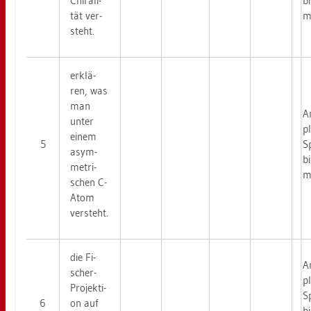
Chi­ra­li­
bi
tät ver­
me
steht.
er­klä­
ren, was
man
Ar
unter
p
einem
5
Sp
asym­
bi
me­tri­
me
schen C-
Atom
ver­steht.
die Fi­
Ar
scher-
p
Pro­jek­ti­
Sp
6
on auf
bi