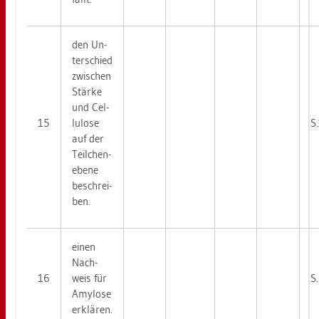
den Un­
ter­schied
zwi­schen
Stär­ke
und Cel­
15
lu­lo­se
S
auf der
Teil­chen­
ebe­ne
be­schrei­
ben.
einen
Nach­
16
weis für
S
Amy­lo­se
er­klä­ren.