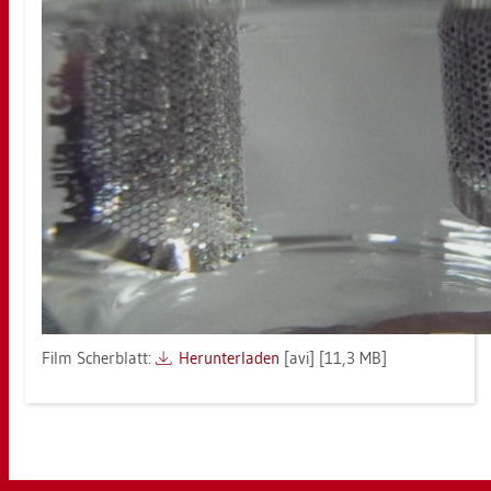
Film Scher­blatt:
Her­un­ter­la­den
[avi] [11,3 MB]