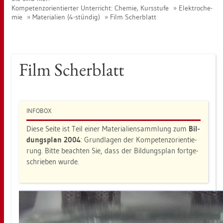
Kom­pe­tenz­ori­en­tier­ter Un­ter­richt: Che­mie, Kurs­stu­fe
Elek­tro­che­
mie
Ma­te­ria­li­en (4-stün­dig)
Film Scher­blatt
Film Scher­blatt
IN­FO­BOX
Diese Seite ist Teil einer Ma­te­ria­li­en­samm­lung zum
Bil­
dungs­plan 2004
: Grund­la­gen der Kom­pe­tenz­ori­en­tie­
rung. Bitte be­ach­ten Sie, dass der Bil­dungs­plan fort­ge­
schrie­ben wurde.