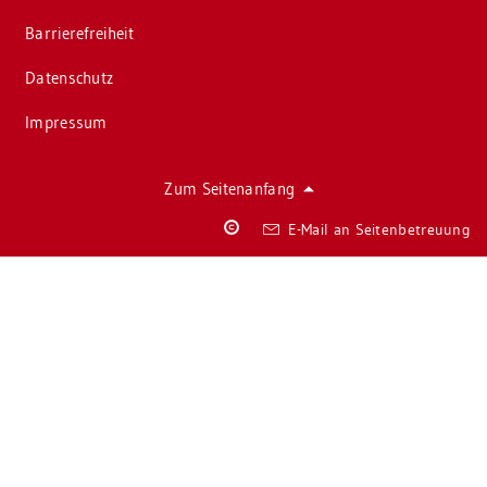
Bar­rie­re­frei­heit
Da­ten­schutz
Im­pres­sum
Zum Sei­ten­an­fang
Co­
E-Mail an Sei­ten­be­treu­ung
py­
right