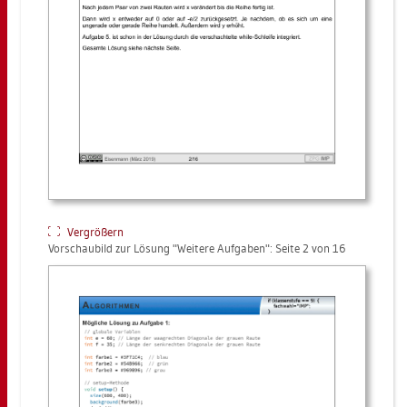
Ver­grö­ßern
Vor­schau­bild zur Lö­sung "Wei­te­re Auf­ga­ben": Seite 2 von 16