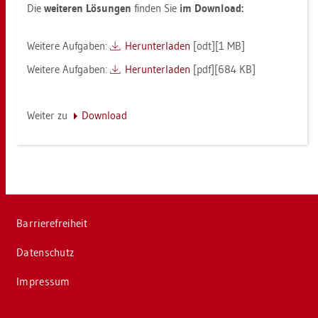
Die
wei­te­ren Lö­sun­gen
fin­den Sie
im Down­load:
Wei­te­re Auf­ga­ben:
Her­un­ter­la­den
[odt][1 MB]
Wei­te­re Auf­ga­ben:
Her­un­ter­la­den
[pdf][684 KB]
Wei­ter zu
Down­load
Bar­rie­re­frei­heit
Da­ten­schutz
Im­pres­sum