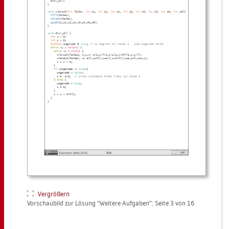
Ver­grö­ßern
Vor­schau­bild zur Lö­sung "Wei­te­re Auf­ga­ben": Seite 3 von 16