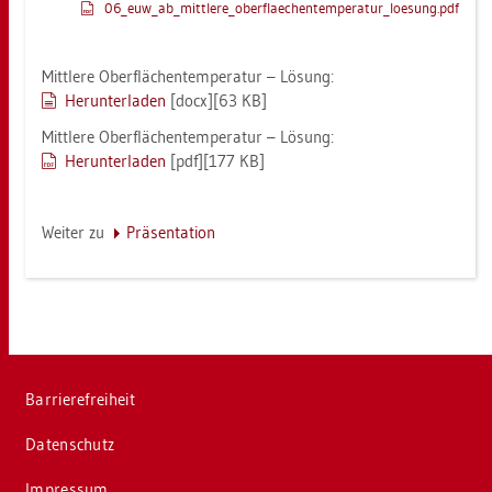
06_eu­w_a­b_­mitt­le­re_o­ber­flae­chen­tem­pe­ra­tur_­loe­sung.pdf
Mitt­le­re Ober­flä­chen­tem­pe­ra­tur – Lö­sung:
Her­un­ter­la­den
[docx][63 KB]
Mitt­le­re Ober­flä­chen­tem­pe­ra­tur – Lö­sung:
Her­un­ter­la­den
[pdf][177 KB]
Wei­ter zu
Prä­sen­ta­ti­on
Bar­rie­re­frei­heit
Da­ten­schutz
Im­pres­sum