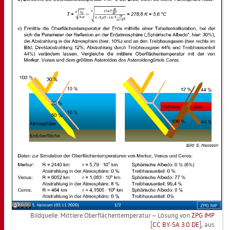
Bild­quel­le: Mitt­le­re Ober­flä­chen­tem­pe­ra­tur – Lö­sung von
ZPG IMP
[
CC BY-SA 3.0 DE
], aus