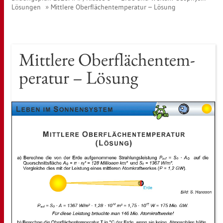
Lö­sun­gen
Mitt­le­re Ober­flä­chen­tem­pe­ra­tur – Lö­sung
Mitt­le­re Ober­flä­chen­tem­
pe­ra­tur – Lö­sung