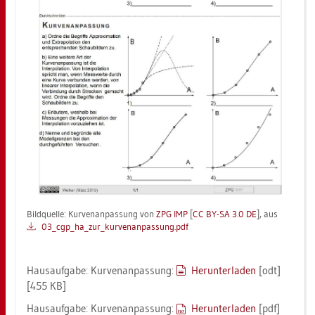
Bild­quel­le: Kur­ven­an­pas­sung von
ZPG IMP
[
CC BY-SA 3.0 DE
], aus
03_cg­p_ha_zu­r_kur­ven­an­pas­sung.pdf
Haus­auf­ga­be: Kur­ven­an­pas­sung:
Her­un­ter­la­den
[odt]
[455 KB]
Haus­auf­ga­be: Kur­ven­an­pas­sung:
Her­un­ter­la­den
[pdf]