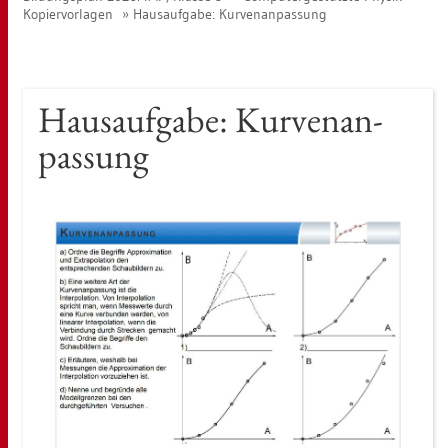
Ko­pier­vor­la­gen
Haus­auf­ga­be: Kur­ven­an­pas­sung
Haus­auf­ga­be: Kur­ven­an­
pas­sung