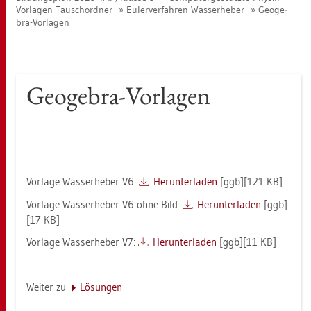
Vor­la­gen Tausch­ord­ner
Eu­ler­ver­fah­ren Was­ser­he­ber
Geo­ge­
bra-Vor­la­gen
Geo­ge­bra-Vor­la­gen
Vor­la­ge Was­ser­he­ber V6:
Her­un­ter­la­den
[ggb][121 KB]
Vor­la­ge Was­ser­he­ber V6 ohne Bild:
Her­un­ter­la­den
[ggb]
[17 KB]
Vor­la­ge Was­ser­he­ber V7:
Her­un­ter­la­den
[ggb][11 KB]
Wei­ter zu
Lö­sun­gen