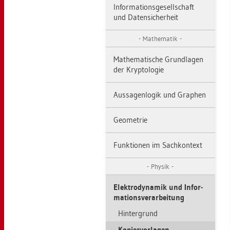
In­for­ma­ti­ons­ge­sell­schaft
und Da­ten­si­cher­heit
Ma­the­ma­tik
Ma­the­ma­ti­sche Grund­la­gen
der Kryp­to­lo­gie
Aus­sa­gen­lo­gik und Gra­phen
Geo­me­trie
Funk­tio­nen im Sach­kon­text
Phy­sik
Elek­tro­dy­na­mik und In­for­
ma­ti­ons­ver­ar­bei­tung
Hin­ter­grund
Ko­pier­vor­la­gen