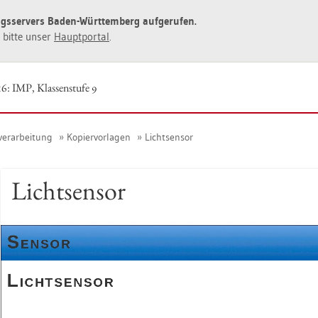
ngs­ser­vers Baden-Würt­tem­berg auf­ge­ru­fen.
ie bitte unser
Haupt­por­tal
.
6: IMP, Klas­sen­stu­fe 9
ver­ar­bei­tung
Ko­pier­vor­la­gen
Licht­sen­sor
Licht­sen­sor