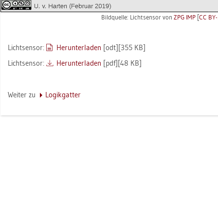
Bild­quel­le: Licht­sen­sor von
ZPG IMP
[
CC BY-
Licht­sen­sor:
Her­un­ter­la­den
[odt][355 KB]
Licht­sen­sor:
Her­un­ter­la­den
[pdf][48 KB]
Wei­ter zu
Lo­gik­gat­ter