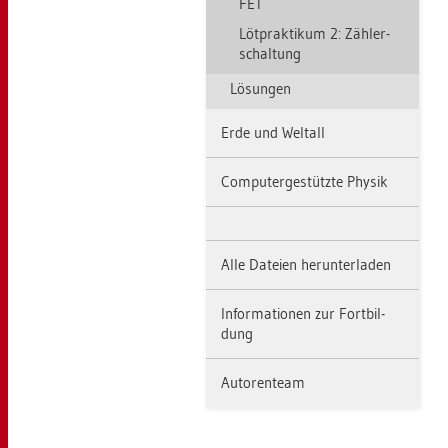
FET
Löt­prak­ti­kum 2: Zäh­ler­
schal­tung
Lö­sun­gen
Erde und Welt­all
Com­pu­ter­ge­stütz­te Phy­sik
Alle Da­tei­en her­un­ter­la­den
In­for­ma­tio­nen zur Fort­bil­
dung
Au­to­ren­team