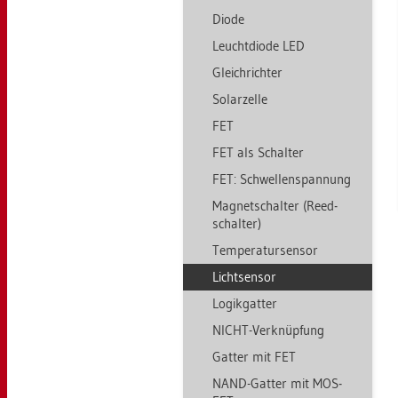
Diode
Leucht­di­ode LED
Gleich­rich­ter
So­lar­zel­le
FET
FET als Schal­ter
FET: Schwel­len­span­nung
Ma­gnet­schal­ter (Reed­
schal­ter)
Tem­pe­ra­tur­sen­sor
Licht­sen­sor
Lo­gik­gat­ter
NICHT-Ver­knüp­fung
Gat­ter mit FET
NAND-Gat­ter mit MOS­