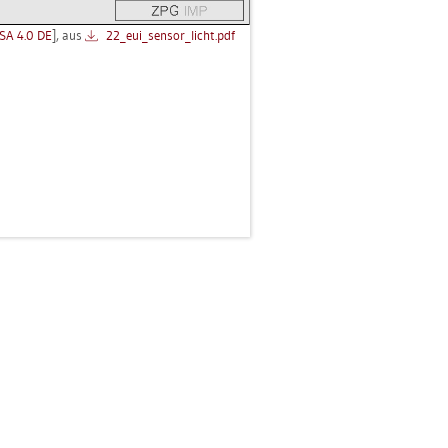
SA 4.0 DE
], aus
22_eu­i_­sen­sor_­licht.pdf