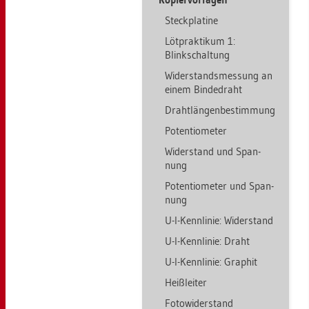
Steck­pla­ti­ne
Löt­prak­ti­kum 1:
Blinkschal­tung
Wi­der­stands­mes­sung an
einem Bin­de­draht
Draht­län­gen­be­stim­mung
Po­ten­tio­me­ter
Wi­der­stand und Span­
nung
Po­ten­tio­me­ter und Span­
nung
U-I-Kenn­li­nie: Wi­der­stand
U-I-Kenn­li­nie: Draht
U-I-Kenn­li­nie: Gra­phit
Heiß­lei­ter
Fo­to­wi­der­stand