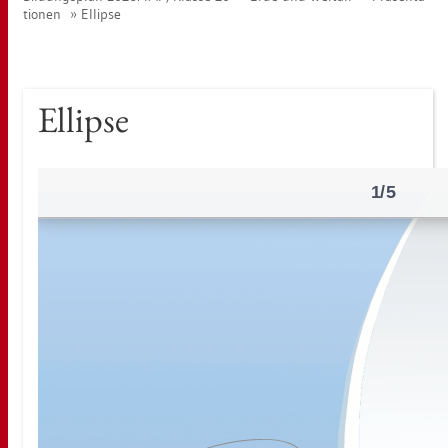
tio­nen
El­lip­se
El­lip­se