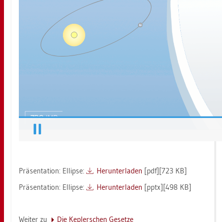
Prä­sen­ta­ti­on: El­lip­se:
Her­un­ter­la­den
[pdf][723 KB]
Prä­sen­ta­ti­on: El­lip­se:
Her­un­ter­la­den
[pptx][498 KB]
Wei­ter zu
Die Kep­ler­schen Ge­set­ze