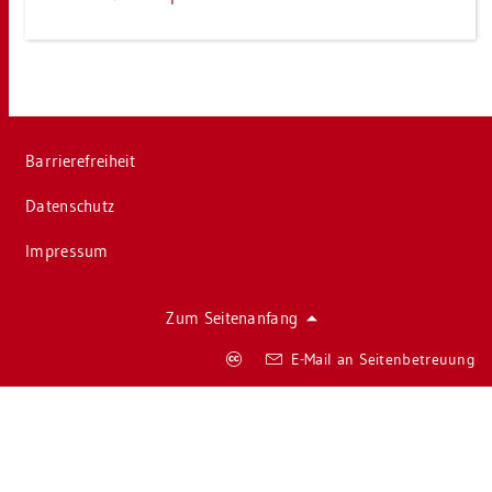
Bar­rie­re­frei­heit
Da­ten­schutz
Im­pres­sum
Zum Sei­ten­an­fang
Co­
E-Mail an Sei­ten­be­treu­ung
py­
right