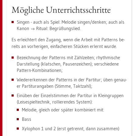
Mög­li­che Un­ter­richts­schrit­te
Sin­gen - auch als Spiel: Me­lo­die sin­gen/den­ken; auch als
Kanon → Ri­tu­al: Be­grü­ßungs­lied.
Es er­leich­tert den Zu­gang, wenn die Ar­beit mit Pat­terns be­
reits an vor­he­ri­gen, ein­fa­che­ren Stü­cken er­lernt wurde.
Be­zeich­nung der Pat­terns mit Zähl­zei­ten; rhyth­mi­sche
Dar­stel­lung (klat­schen, Pau­sen­zei­chen); ver­schie­de­ne
Pat­tern-Kom­bi­na­tio­nen;
Wie­der­er­ken­nen der Pat­terns in der Par­ti­tur; üben ge­nau­
er Par­ti­tur­an­ga­ben (Stim­me, Takt­zahl);
Ein­üben der Ein­zel­stim­men der Par­ti­tur in Klein­grup­pen
(Lei­se­spiel­tech­nik, rol­lie­ren­des Sys­tem):
Me­lo­die, gleich oder spä­ter kom­bi­niert mit:
Bass
Xy­lo­phon 1 und 2 (erst ge­trennt, dann zu­sam­men)