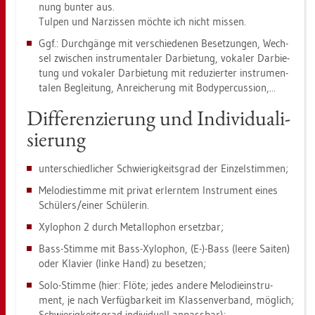
nung bun­ter aus.
Tul­pen und Nar­zis­sen möch­te ich nicht mis­sen.
Ggf.: Durch­gän­ge mit ver­schie­de­nen Be­set­zun­gen, Wech­
sel zwi­schen in­stru­men­ta­ler Dar­bie­tung, vo­ka­ler Dar­bie­
tung und vo­ka­ler Dar­bie­tung mit re­du­zier­ter in­stru­men­
ta­len Be­glei­tung, An­rei­che­rung mit Bo­dy­per­cus­sion,...
Dif­fe­ren­zie­rung und In­di­vi­dua­li­
sie­rung
un­ter­schied­li­cher Schwie­rig­keits­grad der Ein­zel­stim­men;
Me­lo­die­stim­me mit pri­vat er­lern­tem In­stru­ment eines
Schü­lers/einer Schü­le­rin.
Xy­lo­phon 2 durch Me­tal­lo­phon er­setz­bar;
Bass-Stim­me mit Bass-Xy­lo­phon, (E-)-Bass (leere Sai­ten)
oder Kla­vier (linke Hand) zu be­set­zen;
Solo-Stim­me (hier: Flöte; jedes an­de­re Me­lo­diein­stru­
ment, je nach Ver­füg­bar­keit im Klas­sen­ver­band, mög­lich;
Schwie­rig­keits­grad in­di­vi­du­ell an­pass­bar);