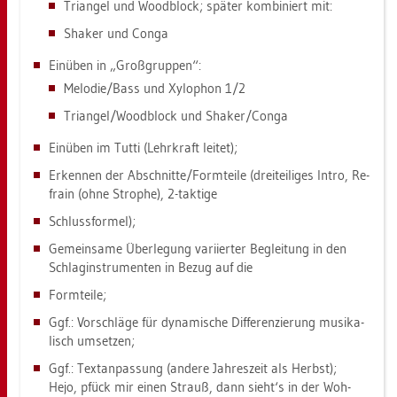
Tri­an­gel und Wood­block; spä­ter kom­bi­niert mit:
Shaker und Conga
Ein­üben in „Groß­grup­pen“:
Me­lo­die/Bass und Xy­lo­phon 1/2
Tri­an­gel/Wood­block und Shaker/Conga
Ein­üben im Tutti (Lehr­kraft lei­tet);
Er­ken­nen der Ab­schnit­te/Form­tei­le (drei­tei­li­ges Intro, Re­
frain (ohne Stro­phe), 2-tak­ti­ge
Schluss­for­mel);
Ge­mein­sa­me Über­le­gung va­ri­ier­ter Be­glei­tung in den
Schlag­in­stru­men­ten in Bezug auf die
Form­tei­le;
Ggf.: Vor­schlä­ge für dy­na­mi­sche Dif­fe­ren­zie­rung mu­si­ka­
lisch um­set­zen;
Ggf.: Text­an­pas­sung (an­de­re Jah­res­zeit als Herbst);
Hejo, pfück mir einen Strauß, dann sieht‘s in der Woh­