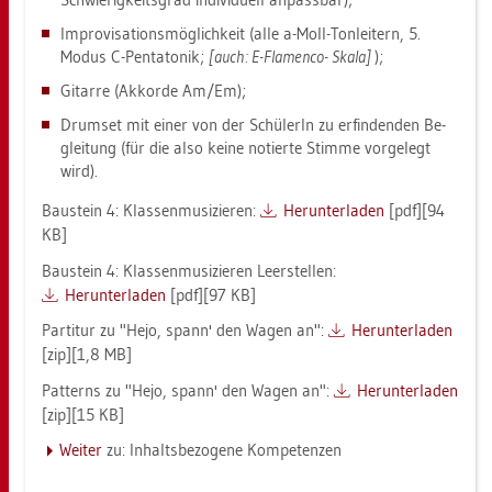
Im­pro­vi­sa­ti­ons­mög­lich­keit (alle a-Moll-Ton­lei­tern, 5.
Modus C-Pen­ta­to­nik;
[auch: E-Fla­men­co- Skala]
);
Gi­tar­re (Ak­kor­de Am/Em);
Drum­set mit einer von der Schü­le­rIn zu er­fin­den­den Be­
glei­tung (für die also keine no­tier­te Stim­me vor­ge­legt
wird).
Bau­stein 4: Klas­sen­mu­si­zie­ren:
Her­un­ter­la­den
[pdf][94
KB]
Bau­stein 4: Klas­sen­mu­si­zie­ren Leer­stel­len:
Her­un­ter­la­den
[pdf][97 KB]
Par­ti­tur zu "Hejo, spann' den Wagen an":
Her­un­ter­la­den
[zip][1,8 MB]
Pat­terns zu "Hejo, spann' den Wagen an":
Her­un­ter­la­den
[zip][15 KB]
Wei­ter
zu: In­halts­be­zo­ge­ne Kom­pe­ten­zen