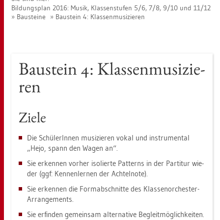
Bil­dungs­plan 2016: Musik, Klas­sen­stu­fen 5/6, 7/8, 9/10 und 11/12
Bau­stei­ne
Bau­stein 4: Klas­sen­mu­si­zie­ren
Bau­stein 4: Klas­sen­mu­si­zie­
ren
Ziele
Die Schü­le­rIn­nen mu­si­zie­ren vokal und in­stru­men­tal
„Hejo, spann den Wagen an“.
Sie er­ken­nen vor­her iso­lier­te Pat­terns in der Par­ti­tur wie­
der (ggf: Ken­nen­ler­nen der Ach­tel­no­te).
Sie er­ken­nen die Form­ab­schnit­te des Klas­sen­or­ches­ter-
Ar­ran­ge­ments.
Sie er­fin­den ge­mein­sam al­ter­na­ti­ve Be­gleit­mög­lich­kei­ten.