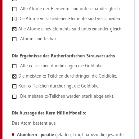
Alle Atome der Ele­men­te sind un­ter­ein­an­der gleich.
Die Atome ver­schie­de­ner Ele­men­te sind ver­schie­den.
Alle Atome eines Ele­ments sind un­ter­ein­an­der gleich.
Atome sind teil­bar.
Die Er­geb­nis­se des Ru­t­her­ford­schen Streu­ver­suchs
Alle α-Teil­chen durch­drin­gen die Gold­fo­lie.
Die meis­ten α-Teil­chen durch­drin­gen die Gold­fo­lie.
Kein α-Teil­chen durch­dringt die Gold­fo­lie.
Die meis­ten α-Teil­chen wer­den stark ab­ge­lenkt.
Die Aus­sa­ge des Kern-Hülle-Mo­dells:
Das Atom be­steht aus
Atom­kern
:
po­si­tiv
ge­la­den, trägt na­he­zu die ge­sam­te