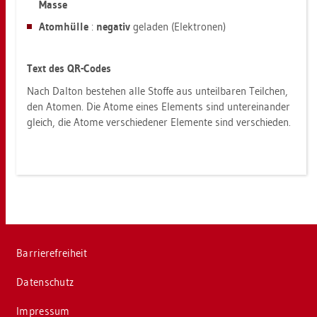
Masse
Atom­hül­le
:
ne­ga­tiv
ge­la­den (Elek­tro­nen)
Text des QR-Codes
Nach Dal­ton be­ste­hen alle Stof­fe aus un­teil­ba­ren Teil­chen,
den Ato­men. Die Atome eines Ele­ments sind un­ter­ein­an­der
gleich, die Atome ver­schie­de­ner Ele­men­te sind ver­schie­den.
Bar­rie­re­frei­heit
Da­ten­schutz
Im­pres­sum