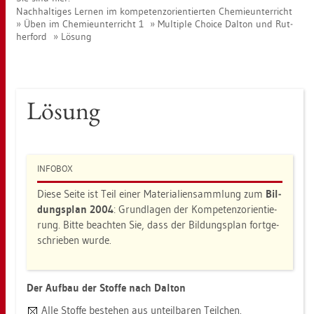
Nach­hal­ti­ges Ler­nen im kom­pe­tenz­ori­en­tier­ten Che­mie­un­ter­richt
Üben im Che­mie­un­ter­richt 1
Mul­ti­ple Choice Dal­ton und Ru­t­
her­ford
Lö­sung
Lö­sung
IN­FO­BOX
Diese Seite ist Teil einer Ma­te­ria­li­en­samm­lung zum
Bil­
dungs­plan 2004
: Grund­la­gen der Kom­pe­tenz­ori­en­tie­
rung. Bitte be­ach­ten Sie, dass der Bil­dungs­plan fort­ge­
schrie­ben wurde.
Der Auf­bau der Stof­fe nach Dal­ton
Alle Stof­fe be­ste­hen aus un­teil­ba­ren Teil­chen.