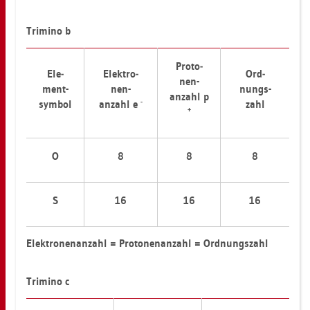
Tri­mi­no b
Pro­to­
Ele­
Elek­tro­
Ord­
nen-
ment-
nen-
nungs-
an­zahl p
-
sym­bol
an­zahl e
zahl
+
O
8
8
8
S
16
16
16
Elek­tro­nen­an­zahl = Pro­to­nen­an­zahl = Ord­nungs­zahl
Tri­mi­no c