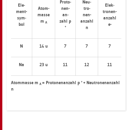
Pro­to­
Neu­
Ele­
Elek­
Atom-
nen-
tro­
ment-
tro­nen-
masse
an­
nen-
sym­
an­zahl
m
zahl p
an­zahl
A
bol
e-
+
n
N
14 u
7
7
7
Na
23 u
11
12
11
+
Atom­mas­se m
= Pro­to­nen­an­zahl p
+ Neu­tro­nen­an­zahl
A
n