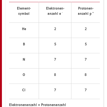
Ele­ment-
Elek­tro­nen-
Pro­to­nen-
-
+
sym­bol
an­zahl e
an­zahl p
He
2
2
B
5
5
N
7
7
O
8
8
Cl
7
7
Elek­tro­nen­an­zahl = Pro­to­nen­an­zahl