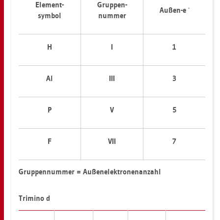
Ele­ment-
Grup­pen-
-
Außen-e
sym­bol
num­mer
H
I
1
Al
III
3
P
V
5
F
VII
7
Grup­pen­num­mer = Au­ßen­elek­tro­nen­an­zahl
Tri­mi­no d