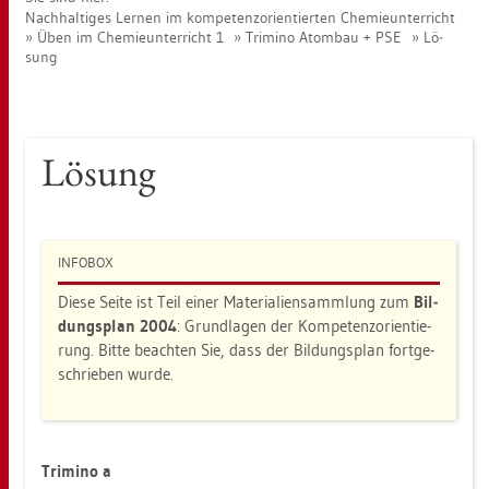
Nach­hal­ti­ges Ler­nen im kom­pe­tenz­ori­en­tier­ten Che­mie­un­ter­richt
Üben im Che­mie­un­ter­richt 1
Tri­mi­no Atom­bau + PSE
Lö­
sung
Lö­sung
IN­FO­BOX
Diese Seite ist Teil einer Ma­te­ria­li­en­samm­lung zum
Bil­
dungs­plan 2004
: Grund­la­gen der Kom­pe­tenz­ori­en­tie­
rung. Bitte be­ach­ten Sie, dass der Bil­dungs­plan fort­ge­
schrie­ben wurde.
Tri­mi­no a