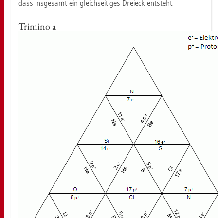
dass ins­ge­samt ein gleich­sei­ti­ges Drei­eck ent­steht.
Tri­mi­no a