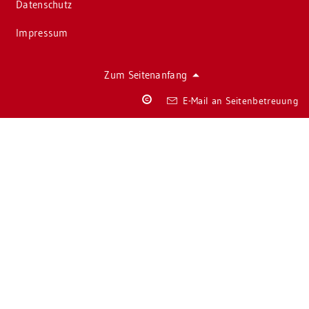
Da­ten­schutz
Im­pres­sum
Zum Sei­ten­an­fang
Co­
E-Mail an Sei­ten­be­treu­ung
py­
right