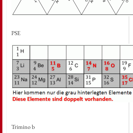
PSE
Tri­mi­no b