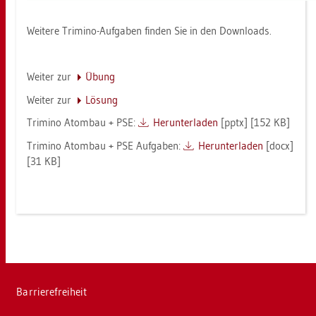
Wei­te­re Tri­mi­no-Auf­ga­ben fin­den Sie in den Down­loads.
Wei­ter zur
Übung
Wei­ter zur
Lö­sung
Tri­mi­no Atom­bau + PSE:
Her­un­ter­la­den
[pptx] [152 KB]
Tri­mi­no Atom­bau + PSE Auf­ga­ben:
Her­un­ter­la­den
[docx]
[31 KB]
Bar­rie­re­frei­heit