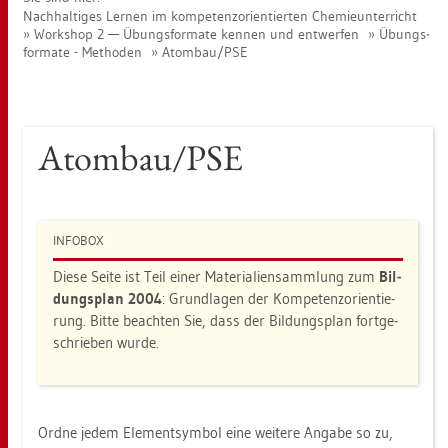
Nach­hal­ti­ges Ler­nen im kom­pe­tenz­ori­en­tier­ten Che­mie­un­ter­richt
Work­shop 2 — Übungs­for­ma­te ken­nen und ent­wer­fen
Übungs­
for­ma­te - Me­tho­den
Atom­bau/PSE
Atom­bau/PSE
IN­FO­BOX
Diese Seite ist Teil einer Ma­te­ria­li­en­samm­lung zum
Bil­
dungs­plan 2004
: Grund­la­gen der Kom­pe­tenz­ori­en­tie­
rung. Bitte be­ach­ten Sie, dass der Bil­dungs­plan fort­ge­
schrie­ben wurde.
Ordne jedem Ele­ment­sym­bol eine wei­te­re An­ga­be so zu,