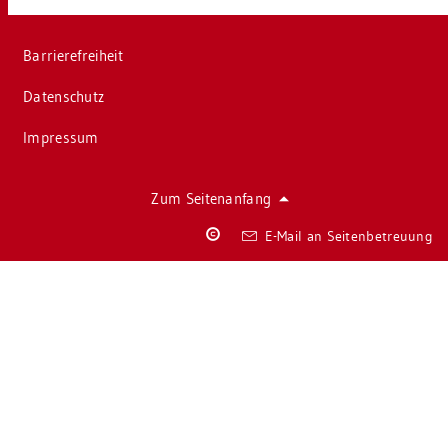
Bar­rie­re­frei­heit
Da­ten­schutz
Im­pres­sum
Zum Sei­ten­an­fang
Co­
E-Mail an Sei­ten­be­treu­ung
py­
right