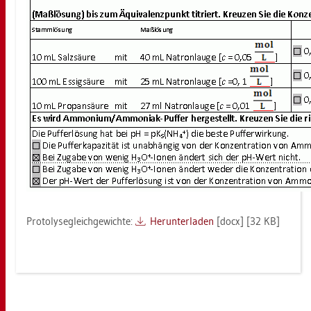
Pro­to­ly­segleich­ge­wich­te:
Her­un­ter­la­den
[docx] [32 KB]