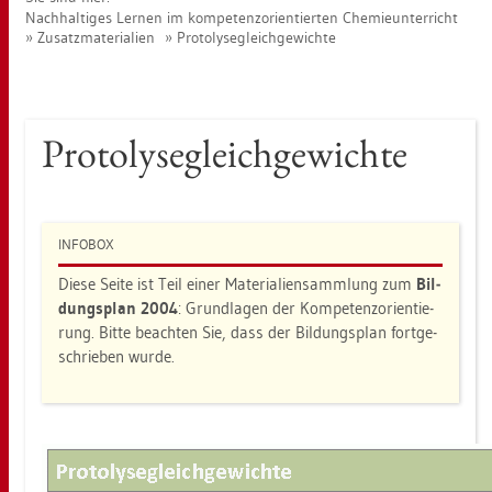
Nach­hal­ti­ges Ler­nen im kom­pe­tenz­ori­en­tier­ten Che­mie­un­ter­richt
Zu­satz­ma­te­ria­li­en
Pro­to­ly­segleich­ge­wich­te
Pro­to­ly­segleich­ge­wich­te
IN­FO­BOX
Diese Seite ist Teil einer Ma­te­ria­li­en­samm­lung zum
Bil­
dungs­plan 2004
: Grund­la­gen der Kom­pe­tenz­ori­en­tie­
rung. Bitte be­ach­ten Sie, dass der Bil­dungs­plan fort­ge­
schrie­ben wurde.