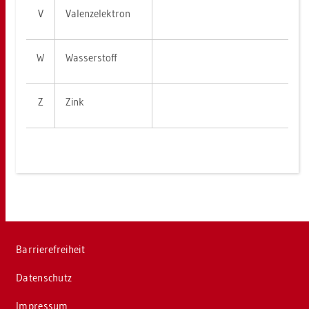
V
Va­len­z­elek­tron
W
Was­ser­stoff
Z
Zink
Bar­rie­re­frei­heit
Da­ten­schutz
Im­pres­sum