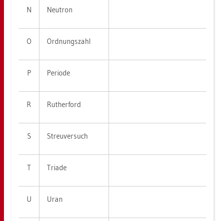
N
Neu­tron
O
Ord­nungs­zahl
P
Pe­ri­ode
R
Ru­t­her­ford
S
Streu­ver­such
T
Tria­de
U
Uran