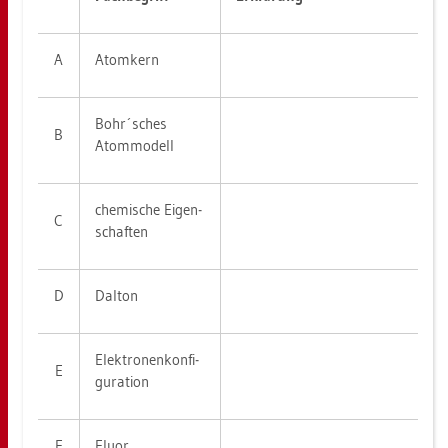
A
Atom­kern
Bohr´sches
B
Atom­mo­dell
che­mi­sche Ei­gen­
C
schaf­ten
D
Dal­ton
Elek­tro­nen­kon­fi­
E
gu­ra­ti­on
F
Fluor