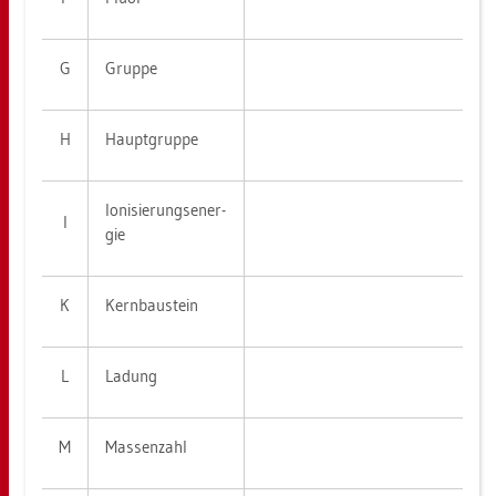
G
Grup­pe
H
Haupt­grup­pe
Io­ni­sie­rungs­en­er­
I
gie
K
Kern­bau­stein
L
La­dung
M
Mas­sen­zahl