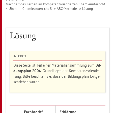
Nach­hal­ti­ges Ler­nen im kom­pe­tenz­ori­en­tier­ten Che­mie­un­ter­richt
Üben im Che­mie­un­ter­richt 3
ABC-Me­tho­de
Lö­sung
Lö­sung
IN­FO­BOX
Diese Seite ist Teil einer Ma­te­ria­li­en­samm­lung zum
Bil­
dungs­plan 2004
: Grund­la­gen der Kom­pe­tenz­ori­en­tie­
rung. Bitte be­ach­ten Sie, dass der Bil­dungs­plan fort­ge­
schrie­ben wurde.
Fach­be­griff
Er­klä­rung