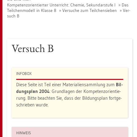
Kom­pe­tenz­ori­en­tier­ter Un­ter­richt: Che­mie, Se­kun­dar­stu­fe I
Das
Teil­chen­mo­dell in Klas­se 8
Ver­su­che zum Teil­chen­sie­ben
Ver­
such B
Ver­such B
IN­FO­BOX
Diese Seite ist Teil einer Ma­te­ria­li­en­samm­lung zum
Bil­
dungs­plan 2004
: Grund­la­gen der Kom­pe­tenz­ori­en­tie­
rung. Bitte be­ach­ten Sie, dass der Bil­dungs­plan fort­ge­
schrie­ben wurde.
HIN­WEIS