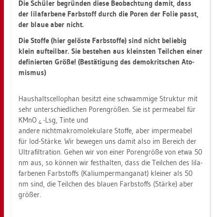
Die Schü­ler be­grün­den diese Be­ob­ach­tung damit, dass
der li­la­far­be­ne Farb­stoff durch die Poren der Folie passt,
der blaue aber nicht.
Die Stof­fe (hier ge­lös­te Farb­stof­fe) sind nicht be­lie­big
klein auf­teil­bar. Sie be­ste­hen aus kleins­ten Teil­chen einer
de­fi­nier­ten Größe! (Be­stä­ti­gung des de­mo­krit­schen Ato­
mis­mus)
Haus­halt­s­cel­lo­phan be­sitzt eine schwam­mi­ge Struk­tur mit
sehr un­ter­schied­li­chen Po­ren­grö­ßen. Sie ist per­me­a­bel für
KMnO
-Lsg, Tinte und
4
an­de­re nicht­m­a­kro­mo­le­ku­la­re Stof­fe, aber im­per­me­a­bel
für Iod-Stär­ke. Wir be­we­gen uns damit also im Be­reich der
Ul­tra­fil­tra­ti­on. Gehen wir von einer Po­ren­grö­ße von etwa 50
nm aus, so kön­nen wir fest­hal­ten, dass die Teil­chen des li­la­
far­be­nen Farb­stoffs (Ka­li­um­per­man­ga­nat) klei­ner als 50
nm sind, die Teil­chen des blau­en Farb­stoffs (Stär­ke) aber
grö­ßer.