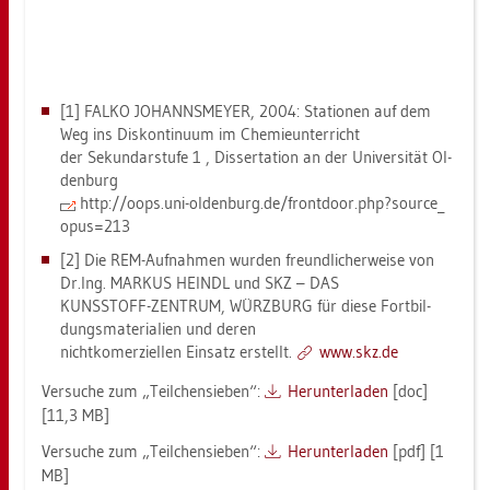
[1] FALKO JO­HANNS­MEY­ER, 2004: Sta­tio­nen auf dem
Weg ins Dis­kon­ti­nu­um im Che­mie­un­ter­richt
der Se­kun­dar­stu­fe 1 , Dis­ser­ta­ti­on an der Uni­ver­si­tät Ol­
den­burg
http://​oops.​uni-​ol­den­burg.​de/​front­door.​php?​sour­ce_​
opus=213
[2] Die REM-Auf­nah­men wur­den freund­li­cher­wei­se von
Dr.​Ing. MAR­KUS HEINDL und SKZ – DAS
KUNSSTOFF-ZEN­TRUM, WÜRZ­BURG für diese Fort­bil­
dungs­ma­te­ria­li­en und deren
nicht­ko­m­er­zi­el­len Ein­satz er­stellt.
www.​skz.​de
Ver­su­che zum „Teil­chen­sie­ben“:
Her­un­ter­la­den
[doc]
[11,3 MB]
Ver­su­che zum „Teil­chen­sie­ben“:
Her­un­ter­la­den
[pdf] [1
MB]