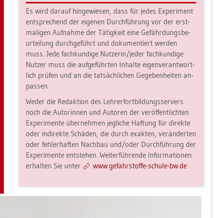
Es wird dar­auf hin­ge­wie­sen, dass für jedes Ex­pe­ri­ment
ent­spre­chend der ei­ge­nen Durch­füh­rung vor der erst­
ma­li­gen Auf­nah­me der Tä­tig­keit eine Ge­fähr­dungs­be­
ur­tei­lung durch­ge­führt und do­ku­men­tiert wer­den
muss. Jede fach­kun­di­ge Nut­ze­rin/jeder fach­kun­di­ge
Nut­zer muss die auf­ge­führ­ten In­hal­te ei­gen­ver­ant­wort­
lich prü­fen und an die tat­säch­li­chen Ge­ge­ben­hei­ten an­
pas­sen.
Weder die Re­dak­ti­on des Leh­rer­fort­bil­dungs­ser­vers
noch die Au­to­rin­nen und Au­to­ren der ver­öf­fent­lich­ten
Ex­pe­ri­men­te über­neh­men jeg­li­che Haf­tung für di­rek­te
oder in­di­rek­te Schä­den, die durch ex­ak­ten, ver­än­der­ten
oder feh­ler­haf­ten Nach­bau und/oder Durch­füh­rung der
Ex­pe­ri­men­te ent­ste­hen. Wei­ter­füh­ren­de In­for­ma­tio­nen
er­hal­ten Sie unter
www.​gef​ahrs​toff​e-​schu­le-​bw.​de