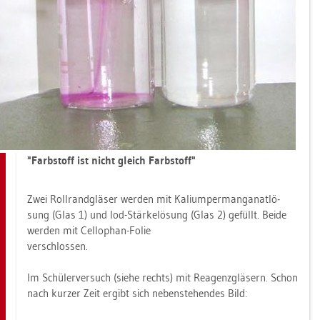
"Farb­stoff ist nicht gleich Farb­stoff"
Zwei Roll­rand­glä­ser wer­den mit Ka­li­um­per­man­ga­nat­lö­
sung (Glas 1) und Iod-Stär­ke­lö­sung (Glas 2) ge­füllt. Beide
wer­den mit Cel­lo­phan-Folie
ver­schlos­sen.
Im Schü­ler­ver­such (siehe rechts) mit Re­agenz­glä­sern. Schon
nach kur­zer Zeit er­gibt sich ne­ben­ste­hen­des Bild: