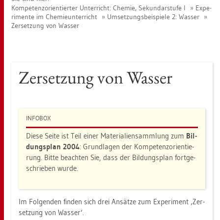
Kom­pe­tenz­ori­en­tier­ter Un­ter­richt: Che­mie, Se­kun­dar­stu­fe I
Ex­pe­
ri­men­te im Che­mie­un­ter­richt
Um­set­zungs­bei­spie­le 2: Was­ser
Zer­set­zung von Was­ser
Zer­set­zung von Was­ser
IN­FO­BOX
Diese Seite ist Teil einer Ma­te­ria­li­en­samm­lung zum
Bil­
dungs­plan 2004
: Grund­la­gen der Kom­pe­tenz­ori­en­tie­
rung. Bitte be­ach­ten Sie, dass der Bil­dungs­plan fort­ge­
schrie­ben wurde.
Im Fol­gen­den fin­den sich drei An­sät­ze zum Ex­pe­ri­ment ‚Zer­
set­zung von Was­ser‘.