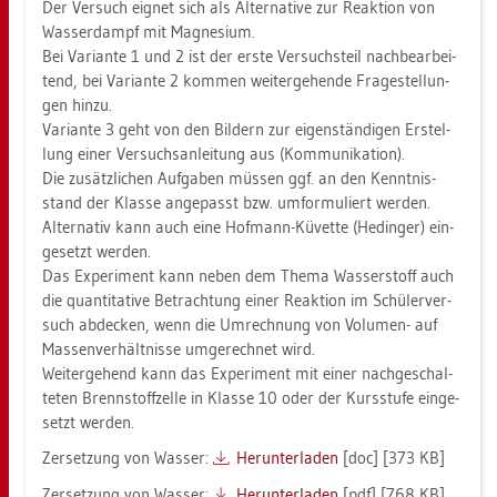
Der Ver­such eig­net sich als Al­ter­na­ti­ve zur Re­ak­ti­on von
Was­ser­dampf mit Ma­gne­si­um.
Bei Va­ri­an­te 1 und 2 ist der erste Ver­suchs­teil nach­be­ar­bei­
tend, bei Va­ri­an­te 2 kom­men wei­ter­ge­hen­de Fra­ge­stel­lun­
gen hinzu.
Va­ri­an­te 3 geht von den Bil­dern zur ei­gen­stän­di­gen Er­stel­
lung einer Ver­suchs­an­lei­tung aus (Kom­mu­ni­ka­ti­on).
Die zu­sätz­li­chen Auf­ga­ben müs­sen ggf. an den Kennt­nis­
stand der Klas­se an­ge­passt bzw. um­for­mu­liert wer­den.
Al­ter­na­tiv kann auch eine Hof­mann-Kü­vet­te (Hedin­ger) ein­
ge­setzt wer­den.
Das Ex­pe­ri­ment kann neben dem Thema Was­ser­stoff auch
die quan­ti­ta­ti­ve Be­trach­tung einer Re­ak­ti­on im Schü­ler­ver­
such ab­de­cken, wenn die Um­rech­nung von Vo­lu­men- auf
Mas­sen­ver­hält­nis­se um­ge­rech­net wird.
Wei­ter­ge­hend kann das Ex­pe­ri­ment mit einer nach­ge­schal­
te­ten Brenn­stoff­zel­le in Klas­se 10 oder der Kurs­stu­fe ein­ge­
setzt wer­den.
Zer­set­zung von Was­ser:
Her­un­ter­la­den
[doc] [373 KB]
Zer­set­zung von Was­ser:
Her­un­ter­la­den
[pdf] [768 KB]