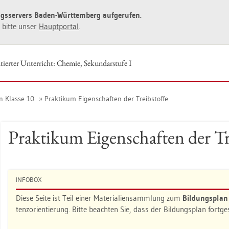
ngs­ser­vers Baden-Würt­tem­berg auf­ge­ru­fen.
ie bitte unser
Haupt­por­tal
.
tier­ter Un­ter­richt: Che­mie, Se­kun­dar­stu­fe I
in Klas­se 10
Prak­ti­kum Ei­gen­schaf­ten der Treib­stof­fe
Prak­ti­kum Ei­gen­schaf­ten der Tr
IN­FO­BOX
Diese Seite ist Teil einer Ma­te­ria­li­en­samm­lung zum
Bil­dungs­pla
tenz­ori­en­tie­rung. Bitte be­ach­ten Sie, dass der Bil­dungs­plan fort­g