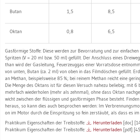
Butan
1,5
8,5
Oktan
0,8
6,5
Gas­för­mi­ge Stof­fe: Diese wer­den zur Be­vor­ra­tung und zur ein­fa­chen P
Sprit­zen (V = 20 ml bzw. 50 ml) ge­füllt. Der An­schluss eines Drei­we­ge
than wird der Gas­lei­tung, Feu­er­zeug­gas einer Vor­rats­do­se ent­nom
von unten, Butan (ca. 2 ml) von oben in das Film­d­ös­chen ge­füllt. Erd­gas
an Me­than, bei­spiels­wei­se 85 %; bei rei­nem Me­than reicht eine ge­rin
Die Menge des Ok­tans ist für die­sen Ver­such na­he­zu be­lie­big; mit 6 b
mehr­fach wie­der­ho­len (mehr als zehn­mal), ohne dass Oktan nach­ge­
wicht zwi­schen der flüs­si­gen und gas­för­mi­gen Phase be­steht. Fin­den
her­aus, so kann dies auch be­spro­chen wer­den: Im Ver­bren­nungs­mo­t
on im Motor durch die Ein­sprit­zung so fein zer­stäubt, als dass es im g
Prak­ti­kum Ei­gen­schaf­ten der Treib­stof­fe:
Her­un­ter­la­den
[doc] [1
Prak­ti­kum Ei­gen­schaf­ten der Treib­stof­fe:
Her­un­ter­la­den
[pdf] [4