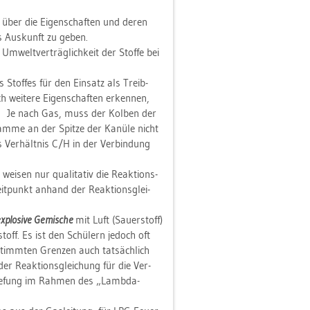
, über die Ei­gen­schaf­ten und deren
ffs Aus­kunft zu geben.
m­welt­ver­träg­lich­keit der Stof­fe bei
 Stof­fes für den Ein­satz als Treib­
ei­te­re Ei­gen­schaf­ten er­ken­nen,
en. Je nach Gas, muss der Kol­ben der
lam­me an der Spit­ze der Ka­nü­le nicht
 Ver­hält­nis C/H in der Ver­bin­dung
wei­sen nur qua­li­ta­tiv die Re­ak­ti­ons­
eit­punkt an­hand der Re­ak­ti­ons­glei­
x­plo­si­ve Ge­mi­sche
mit Luft (Sau­er­stoff)
stoff. Es ist den Schü­lern je­doch oft
stimm­ten Gren­zen auch tat­säch­lich
er Re­ak­ti­ons­glei­chung für die Ver­
­tie­fung im Rah­men des „Lamb­da-