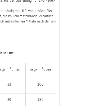
as aus der Gas­lei­tung, für LPG Feu­er­
ent häu­fig mit Hilfe von gro­ßen Ple­xi­
 die im Lehr­mit­tel­han­del er­hält­lich
auch mit ein­fa­chen Mit­teln nach der un­
en in Luft
3
3
in g/m
unten
in g/m
oben
33
100
39
180