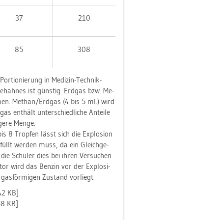
37
210
85
308
or­tio­nie­rung in Me­di­zin-Tech­nik-
­h­ah­nes ist güns­tig. Erd­gas bzw. Me­
­men. Me­than/Erd­gas (4 bis 5 ml.) wird
 ent­hält un­ter­schied­li­che An­tei­le
­ge­re Menge.
is 8 Trop­fen lässt sich die Ex­plo­si­on
füllt wer­den muss, da ein Gleich­ge­
 die Schü­ler dies bei ihren Ver­su­chen
or wird das Ben­zin vor der Ex­plo­si­
as­för­mi­gen Zu­stand vor­liegt.
42 KB]
58 KB]