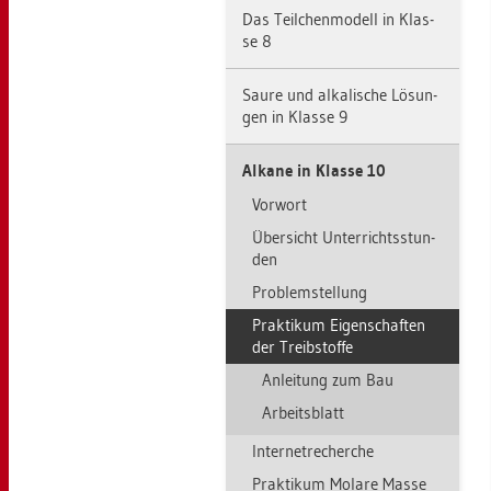
Das Teil­chen­mo­dell in Klas­
se 8
Saure und al­ka­li­sche Lö­sun­
gen in Klas­se 9
Al­ka­ne in Klas­se 10
Vor­wort
Über­sicht Un­ter­richts­stun­
den
Pro­blem­stel­lung
Prak­ti­kum Ei­gen­schaf­ten
der Treib­stof­fe
An­lei­tung zum Bau
Ar­beits­blatt
In­ter­net­re­cher­che
Prak­ti­kum Mo­la­re Masse