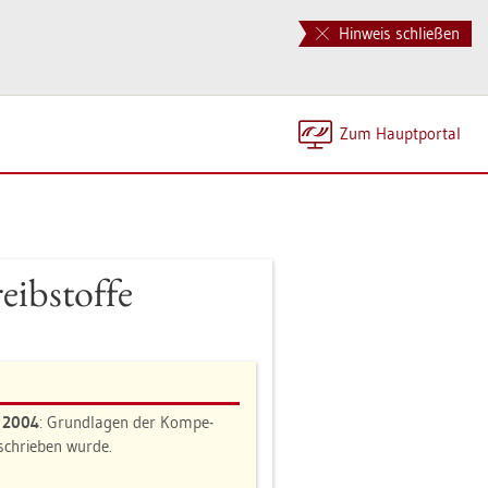
Hinweis schließen
Zum Haupt­por­tal
eib­stof­fe
n 2004
: Grund­la­gen der Kom­pe­
e­schrie­ben wurde.