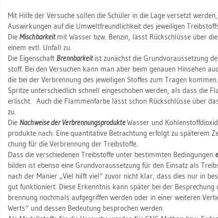
Mit Hilfe der Ver­su­che sol­len die Schü­ler in die Lage ver­setzt wer­den
Aus­wir­kun­gen auf die Um­welt­freund­lich­keit des je­wei­li­gen Treib­sto
Die
Misch­bar­keit
mit Was­ser bzw. Ben­zin, lässt Rück­schlüs­se über die U
einem evtl. Un­fall zu.
Die Ei­gen­schaft
Brenn­bar­keit
ist zu­nächst die Grund­vor­aus­set­zung des
stoff. Bei den Ver­su­chen kann man aber beim ge­nau­en Hin­se­hen auch w
die bei der Ver­bren­nung des je­wei­li­gen Stof­fes zum Tra­gen kom­m
Sprit­ze un­ter­schied­lich schnell ein­ge­scho­ben wer­den, als dass die F
er­lischt. Auch die Flam­men­far­be lässt schon Rück­schlüs­se über das
zu.
Die
Nach­wei­se der Ver­bren­nungs­pro­duk­te
Was­ser und Koh­len­stoff­di­oxid 
pro­duk­te nach. Eine quan­ti­ta­ti­ve Be­trach­tung er­folgt zu spä­te­rem Z
chung für die Ver­bren­nung der Treib­stof­fe.
Dass die ver­schie­de­nen Treib­stof­fe unter be­stimm­ten Be­din­gun­gen
e
bil­den ist eben­so eine Grund­vor­aus­set­zung für den Ein­satz als Treib­
nach der Ma­nier „Viel hilft viel“ zuvor nicht klar, dass dies nur in be­
gut funk­tio­niert. Diese Er­kennt­nis kann spä­ter bei der Be­spre­chung d
bren­nung noch­mals auf­ge­grif­fen wer­den oder in einer wei­te­ren Ver
Werts“ und des­sen Be­deu­tung be­spro­chen wer­den.