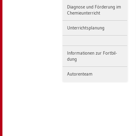
Dia­gno­se und För­de­rung im
Che­mie­un­ter­richt
Un­ter­richts­pla­nung
In­for­ma­tio­nen zur Fort­bil­
dung
Au­to­ren­team