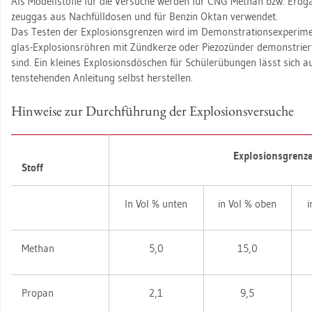
Als Mo­dell­stof­fe für die Ver­su­che wer­den für CNG Me­than bzw. Erd­g
zeug­gas aus Nach­füll­do­sen und für Ben­zin Oktan ver­wen­det.
Das Tes­ten der Ex­plo­si­ons­gren­zen wird im De­mons­tra­ti­ons­ex­pe­ri­m
glas-Ex­plo­si­ons­röh­ren mit Zünd­ker­ze oder Pie­zo­zün­der de­mons­triert,
sind. Ein klei­nes Ex­plo­si­ons­dös­chen für Schü­ler­übun­gen lässt sich 
ten­ste­hen­den An­lei­tung selbst her­stel­len.
Hin­wei­se zur Durch­füh­rung der Ex­plo­si­ons­ver­su­che
Ex­plo­si­ons­gren­z
Stoff
In Vol % unten
in Vol % oben
Me­than
5,0
15,0
Pro­pan
2,1
9,5