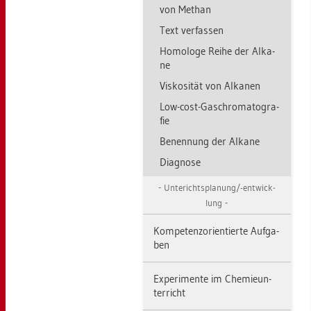
von Me­than
Text ver­fas­sen
Ho­mo­lo­ge Reihe der Al­ka­
ne
Vis­ko­si­tät von Al­ka­nen
Low-cost-Ga­sch­ro­ma­to­gra­
fie
Be­nen­nung der Al­ka­ne
Dia­gno­se
Un­terichts­pla­nung/-ent­wick­
lung
Kom­pe­tenz­ori­en­tier­te Auf­ga­
ben
Ex­pe­ri­men­te im Che­mie­un­
ter­richt