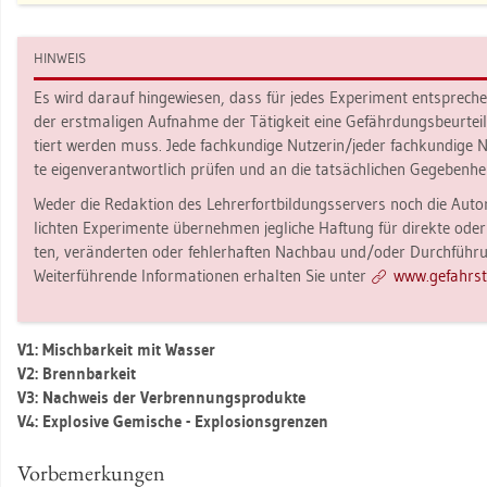
HIN­WEIS
Es wird dar­auf hin­ge­wie­sen, dass für jedes Ex­pe­ri­ment ent­spre­c
der erst­ma­li­gen Auf­nah­me der Tä­tig­keit eine Ge­fähr­dungs­be­ur­te
tiert wer­den muss. Jede fach­kun­di­ge Nut­ze­rin/jeder fach­kun­di­ge N
te ei­gen­ver­ant­wort­lich prü­fen und an die tat­säch­li­chen Ge­ge­ben­he
Weder die Re­dak­ti­on des Leh­rer­fort­bil­dungs­ser­vers noch die Au­to­
lich­ten Ex­pe­ri­men­te über­neh­men jeg­li­che Haf­tung für di­rek­te oder
ten, ver­än­der­ten oder feh­ler­haf­ten Nach­bau und/oder Durch­füh­run
Wei­ter­füh­ren­de In­for­ma­tio­nen er­hal­ten Sie unter
www.​gef​ahrs​to
V1: Misch­bar­keit mit Was­ser
V2: Brenn­bar­keit
V3: Nach­weis der Ver­bren­nungs­pro­duk­te
V4: Ex­plo­si­ve Ge­mi­sche - Ex­plo­si­ons­gren­zen
Vor­be­mer­kun­gen