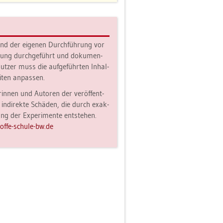
hend der ei­ge­nen Durch­füh­rung vor
i­lung durch­ge­führt und do­ku­men­
ut­zer muss die auf­ge­führ­ten In­hal­
i­ten an­pas­sen.
rin­nen und Au­to­ren der ver­öf­fent­
 in­di­rek­te Schä­den, die durch ex­ak­
g der Ex­pe­ri­men­te ent­ste­hen.
ff​e-​schu­le-​bw.​de