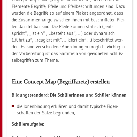
Ele­men­te Be­grif­fe, Pfei­le und Pfeil­be­schrif­tun­gen sind. Dazu
wer­den die Be­grif­fe so auf einem Pla­kat an­ge­ord­net, dass
die Zu­sam­men­hän­ge zwi­schen ihnen mit be­schrif­te­ten Pfei­
len dar­stell­bar sind. Die Pfei­le kön­nen sta­tisch („ent­
spricht“, „ist ein“ , „be­steht aus“, …) oder dy­na­misch
(„führt zu“, „re­agiert mit“, „lie­fert ein“ …) be­schrif­tet wer­
den. Es sind ver­schie­de­ne An­ord­nun­gen mög­lich. Wich­tig in
der Vor­be­rei­tung ist das Sam­meln von ge­eig­ne­ten Schlüs­
sel­be­grif­fen zum Thema.
Eine Con­cept Map (Be­griffs­netz) er­stel­len
Bil­dungs­stan­dard: Die Schü­le­rin­nen und Schü­ler kön­nen
die Io­nen­bin­dung er­klä­ren und damit ty­pi­sche Ei­gen­
schaf­ten der Salze be­grün­den;
Schü­ler­auf­ga­be: