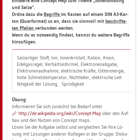
Ent­wer­fe eine Con­cept Map zum Thema „Io­nen­bin­dung
und Salze“.
Ordne dazu die
Be­grif­fe
im Kas­ten auf einem DIN A3-Kar­
ton (Quer­for­mat) so an, dass sie sinn­voll mit
be­schrif­te­
ten Pfei­len
ver­bun­den wer­den.
Wenn du es not­wen­dig fin­dest, kannst du wei­te­re Be­grif­fe
hin­zu­fü­gen.
Sal­z­ar­ti­ger Stoff, Ion, Io­nen­kris­tall, Kat­i­on, Anion,
Edel­gas­re­gel, Ver­hält­nis­for­mel, Elek­tro­nen­ab­ga­be,
Elek­tro­nen­auf­nah­me, elek­tri­sche Kräf­te, Git­te­r­ener­gie,
hohe Schmelz­tem­pe­ra­tur, Nicht­lei­ter, elek­tri­sche Leit­
fä­hig­keit der Lö­sung, Sprö­dig­keit
Übung:
In­for­mie­ren Sie sich zu­nächst bei Be­darf unter
http://​de.​wi­ki­pe­dia.​org/​wiki/​Con­cept-​Map
über den Auf­
bau und den Nut­zen von Con­cept maps.
Lösen Sie die Auf­ga­be selbst und ver­glei­chen Sie Ihre Lö­
sung mit Lö­sun­gen an­de­rer Kol­le­gen in der Grup­pe. Dis­ku­