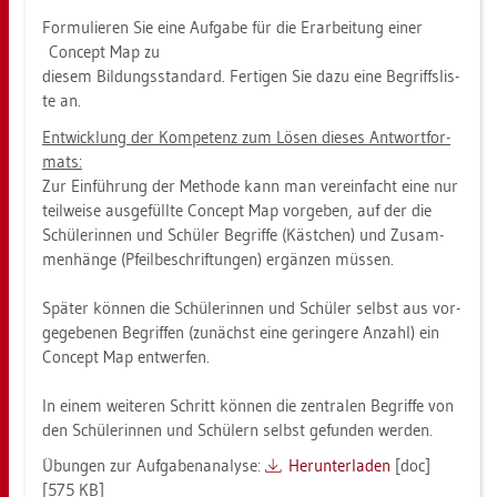
For­mu­lie­ren Sie eine Auf­ga­be für die Er­ar­bei­tung einer
Con­cept Map zu
die­sem Bil­dungs­stan­dard. Fer­ti­gen Sie dazu eine Be­griffs­lis­
te an.
Ent­wick­lung der Kom­pe­tenz zum Lösen die­ses Ant­wort­for­
mats:
Zur Ein­füh­rung der Me­tho­de kann man ver­ein­facht eine nur
teil­wei­se aus­ge­füll­te Con­cept Map vor­ge­ben, auf der die
Schü­le­rin­nen und Schü­ler Be­grif­fe (Käst­chen) und Zu­sam­
men­hän­ge (Pfeil­be­schrif­tun­gen) er­gän­zen müs­sen.
Spä­ter kön­nen die Schü­le­rin­nen und Schü­ler selbst aus vor­
ge­ge­be­nen Be­grif­fen (zu­nächst eine ge­rin­ge­re An­zahl) ein
Con­cept Map ent­wer­fen.
In einem wei­te­ren Schritt kön­nen die zen­tra­len Be­grif­fe von
den Schü­le­rin­nen und Schü­lern selbst ge­fun­den wer­den.
Übun­gen zur Auf­ga­ben­ana­ly­se:
Her­un­ter­la­den
[doc]
[575 KB]