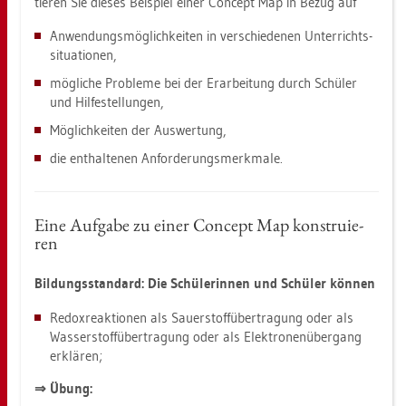
tie­ren Sie die­ses Bei­spiel einer Con­cept Map in Bezug auf
An­wen­dungs­mög­lich­kei­ten in ver­schie­de­nen Un­ter­richts­
si­tua­tio­nen,
mög­li­che Pro­ble­me bei der Er­ar­bei­tung durch Schü­ler
und Hil­fe­stel­lun­gen,
Mög­lich­kei­ten der Aus­wer­tung,
die ent­hal­te­nen An­for­de­rungs­merk­ma­le.
Eine Auf­ga­be zu einer Con­cept Map kon­stru­ie­
ren
Bil­dungs­stan­dard: Die Schü­le­rin­nen und Schü­ler kön­nen
Re­dox­re­ak­tio­nen als Sau­er­stoff­über­tra­gung oder als
Was­ser­stoff­über­tra­gung oder als Elek­tro­nen­über­gang
er­klä­ren;
⇒ Übung: