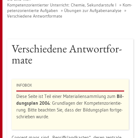
Kom­pe­tenz­ori­en­tier­ter Un­ter­richt: Che­mie, Se­kun­dar­stu­fe I
Kom­
pe­tenz­ori­en­tier­te Auf­ga­ben
Übun­gen zur Auf­ga­ben­ana­ly­se
Ver­schie­de­ne Ant­wort­for­ma­te
Ver­schie­de­ne Ant­wort­for­
ma­te
IN­FO­BOX
Diese Seite ist Teil einer Ma­te­ria­li­en­samm­lung zum
Bil­
dungs­plan 2004
: Grund­la­gen der Kom­pe­tenz­ori­en­tie­
rung. Bitte be­ach­ten Sie, dass der Bil­dungs­plan fort­ge­
schrie­ben wurde.
Con­cept maps sind „Be­griffs­land­kar­ten“, deren zen­tra­le