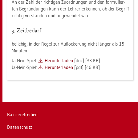
An der Zahl der rich­ti­gen Zu­ord­nun­gen und den for­mu­lier­
ten Be­grün­dun­gen kann der Leh­rer er­ken­nen, ob der Be­griff
rich­tig ver­stan­den und an­ge­wen­det wird.
3. Zeit­be­darf
be­lie­big, in der Regel zur Auf­lo­cke­rung nicht län­ger als 15
Mi­nu­ten
Ja-Nein-Spiel:
Her­un­ter­la­den
[doc] [33 KB]
Ja-Nein-Spiel:
Her­un­ter­la­den
[pdf] [46 KB]
Bar­rie­re­frei­heit
Da­ten­schutz