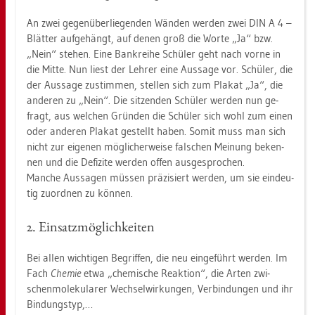
An zwei ge­gen­über­lie­gen­den Wän­den wer­den zwei DIN A 4 –
Blät­ter auf­ge­hängt, auf denen groß die Worte „Ja“ bzw.
„Nein“ ste­hen. Eine Bank­rei­he Schü­ler geht nach vorne in
die Mitte. Nun liest der Leh­rer eine Aus­sa­ge vor. Schü­ler, die
der Aus­sa­ge zu­stim­men, stel­len sich zum Pla­kat „Ja“, die
an­de­ren zu „Nein“. Die sit­zen­den Schü­ler wer­den nun ge­
fragt, aus wel­chen Grün­den die Schü­ler sich wohl zum einen
oder an­de­ren Pla­kat ge­stellt haben. Somit muss man sich
nicht zur ei­ge­nen mög­li­cher­wei­se fal­schen Mei­nung be­ken­
nen und die De­fi­zi­te wer­den offen aus­ge­spro­chen.
Man­che Aus­sa­gen müs­sen prä­zi­siert wer­den, um sie ein­deu­
tig zu­ord­nen zu kön­nen.
2. Ein­satz­mög­lich­kei­ten
Bei allen wich­ti­gen Be­grif­fen, die neu ein­ge­führt wer­den. Im
Fach
Che­mie
etwa „che­mi­sche Re­ak­ti­on“, die Arten zwi­
schen­mo­le­ku­la­rer Wech­sel­wir­kun­gen, Ver­bin­dun­gen und ihr
Bin­dungs­typ,…