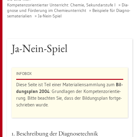
Kom­pe­tenz­ori­en­tier­ter Un­ter­richt: Che­mie, Se­kun­dar­stu­fe I
Dia­
gno­se und För­de­rung im Che­mie­un­ter­richt
Bei­spie­le für Dia­gno­
se­ma­te­ria­li­en
Ja-Nein-Spiel
Ja-Nein-Spiel
IN­FO­BOX
Diese Seite ist Teil einer Ma­te­ria­li­en­samm­lung zum
Bil­
dungs­plan 2004
: Grund­la­gen der Kom­pe­tenz­ori­en­tie­
rung. Bitte be­ach­ten Sie, dass der Bil­dungs­plan fort­ge­
schrie­ben wurde.
1. Be­schrei­bung der Dia­gno­se­tech­nik