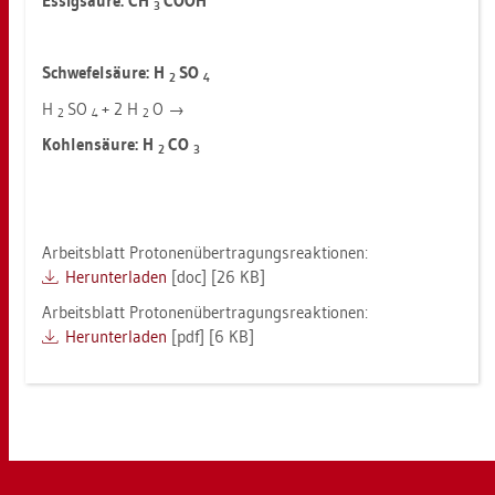
Es­sig­säu­re: CH
COOH
3
Schwe­fel­säu­re: H
SO
2
4
H
SO
+ 2 H
O →
2
4
2
Koh­len­säu­re: H
CO
2
3
Ar­beits­blatt Pro­to­nen­über­tra­gungs­re­ak­tio­nen:
Her­un­ter­la­den
[doc] [26 KB]
Ar­beits­blatt Pro­to­nen­über­tra­gungs­re­ak­tio­nen:
Her­un­ter­la­den
[pdf] [6 KB]