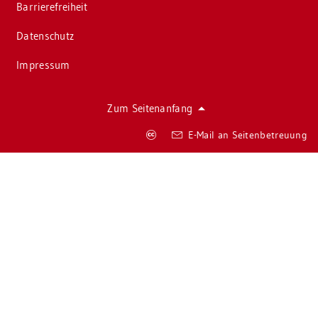
Bar­rie­re­frei­heit
Da­ten­schutz
Im­pres­sum
Zum Sei­ten­an­fang
Co­
E-Mail an Sei­ten­be­treu­ung
py­
right