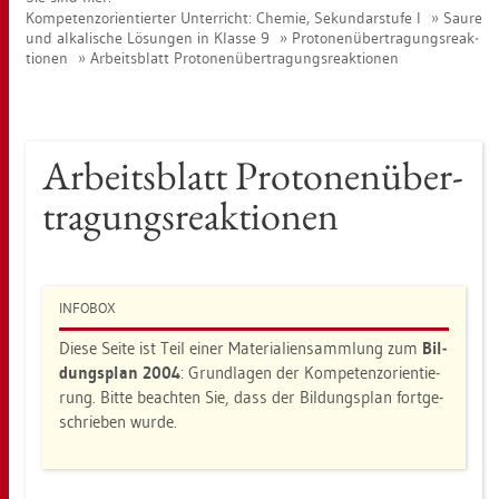
Kom­pe­tenz­ori­en­tier­ter Un­ter­richt: Che­mie, Se­kun­dar­stu­fe I
Saure
und al­ka­li­sche Lö­sun­gen in Klas­se 9
Pro­to­nen­über­tra­gungs­re­ak­
tio­nen
Ar­beits­blatt Pro­to­nen­über­tra­gungs­re­ak­tio­nen
Ar­beits­blatt Pro­to­nen­über­
tra­gungs­re­ak­tio­nen
IN­FO­BOX
Diese Seite ist Teil einer Ma­te­ria­li­en­samm­lung zum
Bil­
dungs­plan 2004
: Grund­la­gen der Kom­pe­tenz­ori­en­tie­
rung. Bitte be­ach­ten Sie, dass der Bil­dungs­plan fort­ge­
schrie­ben wurde.