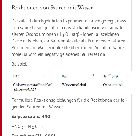
Re­ak­tio­nen von Säu­ren mit Was­ser
Die zu­letzt durch­ge­führ­ten Ex­pe­ri­men­te haben ge­zeigt, dass
sich saure Lö­sun­gen durch das Vor­han­den­sein von aqua­ti­
+
sier­ten Oxo­noi­umio­nen (H
O
(aq) - Ionen) aus­zeich­nen.
3
Diese ent­ste­hen, da Säu­re­mo­le­kü­le als Pro­to­nen­do­na­to­ren
Pro­to­nen auf Was­ser­mo­le­kü­le über­tra­gen. Aus dem Säu­re­
mo­le­kül wird ein ne­ga­tiv ge­la­de­nes Säu­re­res­ti­on.
Bei­spiel:
For­mu­lie­re Re­ak­ti­ons­glei­chun­gen für die Re­ak­tio­nen der fol­
gen­den Säu­ren mit Was­ser:
Sal­pe­ter­säu­re: HNO
3
HNO
+ H
0 →
3
2