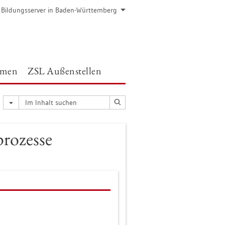
 Bil­dungs­ser­ver in Baden-Würt­tem­berg
e­men
ZSL Au­ßen­stel­len
ro­zes­se