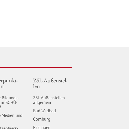
r­punkt­
ZSL Au­ßen­stel­
en
len
le Bil­dungs­
ZSL Au­ßen­stel­len
form SCHU­
all­ge­mein
W
Bad Wild­bad
­le Me­di­en und
Com­burg
Ess­lin­gen
äts­ent­wick­