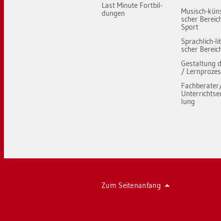
Last Mi­nu­te Fort­bil­
Mu­sisch-künst
dun­gen
scher Be­reic
Sport
Sprach­lich-li­t
scher Be­reic
Ge­stal­tung 
/ Lern­pro­zes
Fach­be­ra­te
Un­ter­richts­e
lung
Zum Sei­ten­an­fang