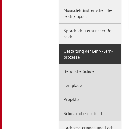
Mu­sisch-künst­le­ri­scher Be­
reich / Sport
Sprach­lich-li­te­ra­ri­scher Be­
reich
Ge­stal­tung der Lehr-/Lern­
pro­zes­se
Be­ruf­li­che Schu­len
Lern­pfa­de
Pro­jek­te
Schul­art­über­grei­fend
Fach­be­ra­te­rin­nen und Fach­