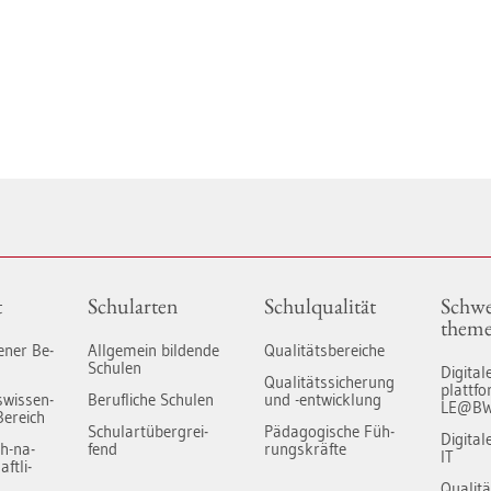
t
Schul­ar­ten
Schul­qua­li­tät
Schwe
the­m
ge­ner Be­
All­ge­mein bil­den­de
Qua­li­täts­be­rei­che
Schu­len
Di­gi­ta­
Qua­li­täts­si­che­rung
platt­
s­wis­sen­
Be­ruf­li­che Schu­len
und -ent­wick­lung
LE@B
Be­reich
Schul­art­über­grei­
Päd­ago­gi­sche Füh­
Di­gi­ta
ch-na­
fend
rungs­kräf­te
IT
ft­li­
Qua­li­t