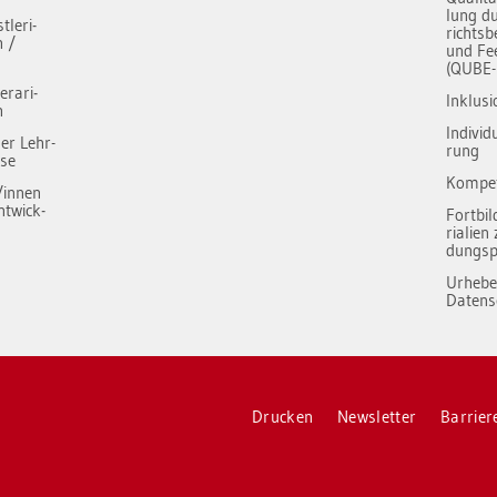
lung du
­le­ri­
richts­b
h /
und Fe
(QUBE-
e­ra­ri­
In­klu­si
h
In­di­vi­
der Lehr-
rung
­se
Kom­pe­
r/innen
nt­wick­
Fort­bil
ria­li­e
dungs­
Ur­he­b
Da­ten­
Dru­cken
News­let­ter
Bar­rie­re