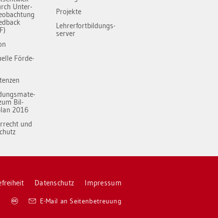
rch Un­ter­
Pro­jek­te
e­ob­ach­tung
ed­back
Leh­rer­fort­bil­dungs-
F)
ser­ver
­on
du­el­le För­de­
ten­zen
­dungs­ma­te­
n zum Bil­
plan 2016
er­recht und
schutz
­frei­heit
Da­ten­schutz
Im­pres­sum
Co­
E-Mail an Sei­ten­be­treu­ung
py­