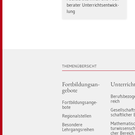
be­ra­ter Un­ter­richts­ent­wick­
lung
THE­MEN­ÜBER­SICHT
Fort­bil­dungs­an­
Un­ter­rich
ge­bo­te
Be­rufs­be­zo­
reich
Fort­bil­dungs­an­ge­
bo­te
Ge­sell­schaft
schaft­li­cher 
Re­gio­nal­stel­len
Ma­the­ma­tis
Be­son­de­re
tur­wis­sen­scha
Lehr­gangs­rei­hen
cher Be­reich