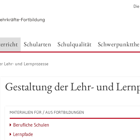
Die
er­richt
Schul­ar­ten
Schul­qua­li­tät
Schwer­punkt­th
er Lehr- und Lern­pro­zes­se
Ge­stal­tung der Lehr- und Lern­p
MA­TE­RIA­LI­EN FÜR / AUS FORT­BIL­DUN­GEN
Be­ruf­li­che Schu­len
Lern­pfa­de