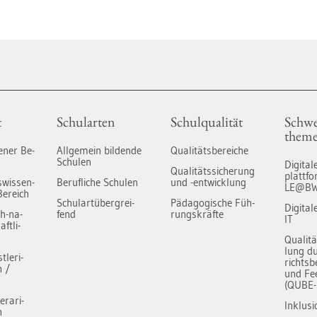
t
Schul­ar­ten
Schul­qua­li­tät
Schwe
the­m
ge­ner Be­
All­ge­mein bil­den­de
Qua­li­täts­be­rei­che
Schu­len
Di­gi­ta­
Qua­li­täts­si­che­rung
platt­
s­wis­sen­
Be­ruf­li­che Schu­len
und -ent­wick­lung
LE@B
Be­reich
Schul­art­über­grei­
Päd­ago­gi­sche Füh­
Di­gi­ta
ch-na­
fend
rungs­kräf­te
IT
ft­li­
Qua­li­t
lung du
­le­ri­
richts­b
h /
und Fe
(QUBE-
e­ra­ri­
In­klu­si
h