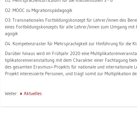
O1: Mehr­spra­chen­cur­ri­cu­lum für die Klas­sen­stu­fen 3 - 6
O2: MOOC zu Mi­gra­ti­ons­päd­ago­gik
O3: Trans­na­tio­na­les Fort­bil­dungs­kon­zept für Leh­rer/innen des Be­
eines Fort­bil­dungs­kon­zepts für alle Leh­rer/innen zum Um­gang mit He­t
ago­gik
O4: Kom­pe­tenz­ras­ter für Mehr­spra­chig­keit zur Hin­füh­rung für die Kl
Dar­über hin­aus wird im Früh­jahr 2020 eine Mul­ti­pli­ka­to­ren­ver­an­st
ti­pli­ka­to­ren­ver­an­stal­tung mit dem Cha­rak­ter einer Fach­ta­gung bie
des ge­sam­ten Eras­mus+-Pro­jekts für na­tio­na­le und in­ter­na­tio­na­le Le
Pro­jekt in­ter­es­sier­te Per­so­nen, und trägt somit zur Mul­ti­pli­ka­ti­on der
Wei­ter:
Ak­tu­el­les