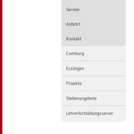
Ser­vice
An­fahrt
Kon­takt
Com­burg
Ess­lin­gen
Pro­jek­te
Stel­len­an­ge­bo­te
Leh­rer­fort­bil­dungs­ser­ver