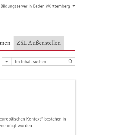
 Bil­dungs­ser­ver in Baden-Würt­tem­berg
e­men
ZSL Au­ßen­stel­len
eu­ro­päi­schen Kon­text“ be­ste­hen in
 ge­neh­migt wur­den: