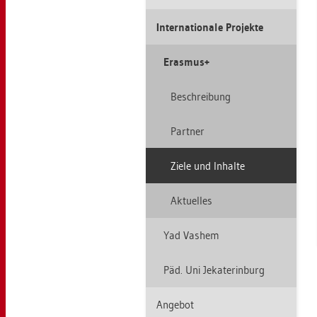
In­ter­na­tio­na­le Pro­jek­te
Eras­mus+
Be­schrei­bung
Part­ner
Ziele und In­hal­te
Ak­tu­el­les
Yad Vas­hem
Päd. Uni Je­ka­te­r­in­burg
An­ge­bot