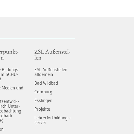
r­punkt­
ZSL Au­ßen­stel­
en
len
le Bil­dungs­
ZSL Au­ßen­stel­len
form SCHU­
all­ge­mein
W
Bad Wild­bad
­le Me­di­en und
Com­burg
Ess­lin­gen
äts­ent­wick­
rch Un­ter­
Pro­jek­te
e­ob­ach­tung
ed­back
Leh­rer­fort­bil­dungs-
F)
ser­ver
­on