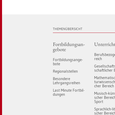
THE­MEN­ÜBER­SICHT
Fort­bil­dungs­an­
Un­ter­rich
ge­bo­te
Be­rufs­be­zo­
reich
Fort­bil­dungs­an­ge­
bo­te
Ge­sell­schaft
schaft­li­cher 
Re­gio­nal­stel­len
Ma­the­ma­tis
Be­son­de­re
tur­wis­sen­scha
Lehr­gangs­rei­hen
cher Be­reich
Last Mi­nu­te Fort­bil­
Mu­sisch-künst
dun­gen
scher Be­reic
Sport
Sprach­lich-li­t
scher Be­reic