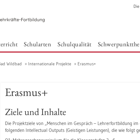
Die
er­richt
Schul­ar­ten
Schul­qua­li­tät
Schwer­punkt­th
 Bad Wild­bad
In­ter­na­tio­na­le Pro­jek­te
Eras­mus+
Eras­mus+
Ziele und In­hal­te
Die Pro­jekt­zie­le von „Men­schen im Ge­spräch – Leh­rer­fort­bil­dung im 
fol­gen­den In­tel­lec­tu­al Out­puts (Geis­ti­gen Leis­tun­gen), die wie folgt