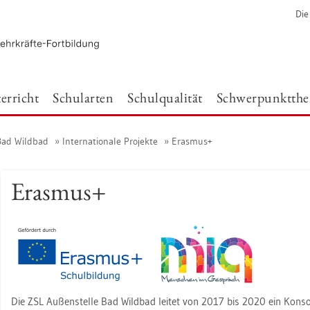
Die
er­richt
Schul­ar­ten
Schul­qua­li­tät
Schwer­punkt­th
 Bad Wild­bad
In­ter­na­tio­na­le Pro­jek­te
Eras­mus+
Eras­mus+
Die ZSL Au­ßen­stel­le Bad Wild­bad lei­tet von 2017 bis 2020 ein Kon­sor­