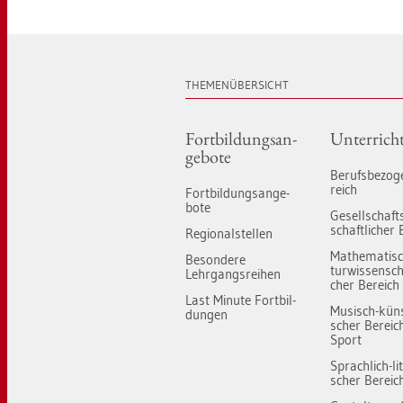
THE­MEN­ÜBER­SICHT
Fort­bil­dungs­an­
Un­ter­rich
ge­bo­te
Be­rufs­be­zo­
reich
Fort­bil­dungs­an­ge­
bo­te
Ge­sell­schaft
schaft­li­cher 
Re­gio­nal­stel­len
Ma­the­ma­tis
Be­son­de­re
tur­wis­sen­scha
Lehr­gangs­rei­hen
cher Be­reich
Last Mi­nu­te Fort­bil­
Mu­sisch-künst
dun­gen
scher Be­reic
Sport
Sprach­lich-li­t
scher Be­reic