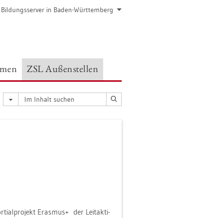
 Bil­dungs­ser­ver in Baden-Würt­tem­berg
e­men
ZSL Au­ßen­stel­len
ti­al­pro­jekt Eras­mus+ der Leitak­ti­