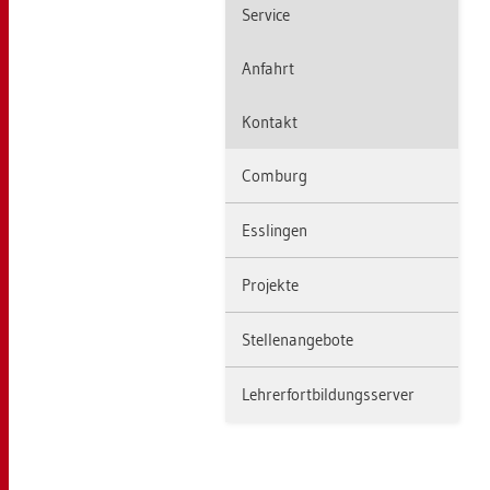
Ser­vice
An­fahrt
Kon­takt
Com­burg
Ess­lin­gen
Pro­jek­te
Stel­len­an­ge­bo­te
Leh­rer­fort­bil­dungs­ser­ver