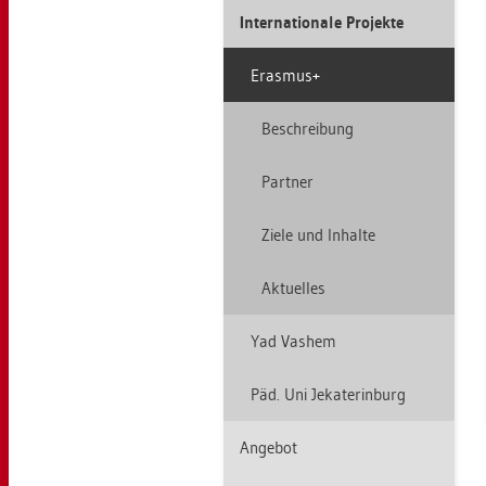
In­ter­na­tio­na­le Pro­jek­te
Eras­mus+
Be­schrei­bung
Part­ner
Ziele und In­hal­te
Ak­tu­el­les
Yad Vas­hem
Päd. Uni Je­ka­te­r­in­burg
An­ge­bot