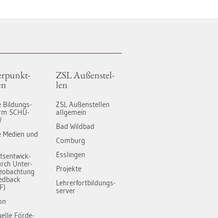
r­punkt­
ZSL Au­ßen­stel­
en
len
le Bil­dungs­
ZSL Au­ßen­stel­len
form SCHU­
all­ge­mein
W
Bad Wild­bad
­le Me­di­en und
Com­burg
Ess­lin­gen
äts­ent­wick­
rch Un­ter­
Pro­jek­te
e­ob­ach­tung
ed­back
Leh­rer­fort­bil­dungs-
F)
ser­ver
­on
du­el­le För­de­