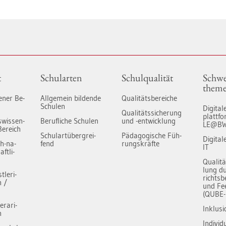
t
Schul­ar­ten
Schul­qua­li­tät
Schwe
the­m
ge­ner Be­
All­ge­mein bil­den­de
Qua­li­täts­be­rei­che
Schu­len
Di­gi­ta­
Qua­li­täts­si­che­rung
platt­
s­wis­sen­
Be­ruf­li­che Schu­len
und -ent­wick­lung
LE@B
Be­reich
Schul­art­über­grei­
Päd­ago­gi­sche Füh­
Di­gi­ta
ch-na­
fend
rungs­kräf­te
IT
ft­li­
Qua­li­t
lung du
­le­ri­
richts­b
h /
und Fe
(QUBE-
e­ra­ri­
In­klu­si
h
In­di­vi­