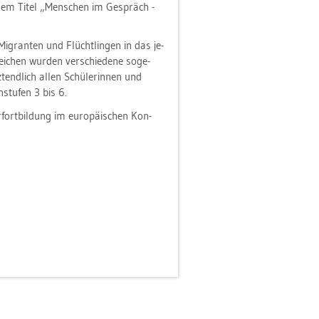
t dem Titel „Men­schen im Ge­spräch -
n Mi­gran­ten und Flücht­lin­gen in das je­
ei­chen wur­den ver­schie­de­ne so­ge­
tzt­end­lich allen Schü­le­rin­nen und
stu­fen 3 bis 6.
fort­bil­dung im eu­ro­päi­schen Kon­