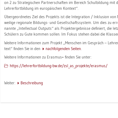
on 2 zu Stra­te­gi­schen Part­ner­schaf­ten im Be­reich Schul­bil­dung mi
Leh­rer­fort­bil­dung im eu­ro­päi­schen Kon­text“.
Über­ge­ord­ne­tes Ziel des Pro­jekts ist die In­te­gra­ti­on / In­klu­si­on vo
wei­li­ge re­gio­na­le Bil­dungs- und Ge­sell­schafts­sys­tem. Um dies zu er­r
nann­te „In­tel­lec­tu­al Out­puts“ als Pro­jekt­er­geb­nis­se de­fi­niert, die le
Schü­lern zu Gute kom­men sol­len. Im Fokus ste­hen dabei die Klas­sen­
Wei­te­re In­for­ma­tio­nen zum Pro­jekt „Men­schen im Ge­spräch – Leh­rer­
text“ fin­den Sie in den
nach­fol­gen­den Sei­ten
.
Wei­te­re In­for­ma­tio­nen zu Eras­mus+ fin­den Sie unter:
https://​leh​rerf​ortb​ildu​ng-​bw.​de/​zsl_​as_​projekte/​erasmus/
Wei­ter:
Be­schrei­bung