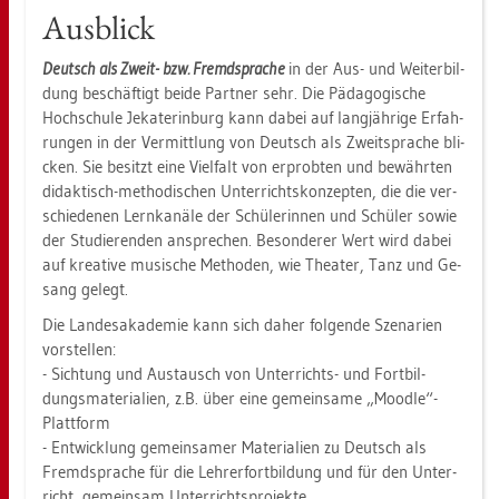
Aus­blick
Deutsch als Zweit- bzw. Fremd­spra­che
in der Aus- und Wei­ter­bil­
dung be­schäf­tigt beide Part­ner sehr. Die Päd­ago­gi­sche
Hoch­schu­le Je­ka­te­r­in­burg kann dabei auf lang­jäh­ri­ge Er­fah­
run­gen in der Ver­mitt­lung von Deutsch als Zweit­spra­che bli­
cken. Sie be­sitzt eine Viel­falt von er­prob­ten und be­währ­ten
di­dak­tisch-me­tho­di­schen Un­ter­richts­kon­zep­ten, die die ver­
schie­de­nen Lern­ka­nä­le der Schü­le­rin­nen und Schü­ler sowie
der Stu­die­ren­den an­spre­chen. Be­son­de­rer Wert wird dabei
auf krea­ti­ve mu­si­sche Me­tho­den, wie Thea­ter, Tanz und Ge­
sang ge­legt.
Die Lan­des­aka­de­mie kann sich daher fol­gen­de Sze­na­ri­en
vor­stel­len:
- Sich­tung und Aus­tausch von Un­ter­richts- und Fort­bil­
dungs­ma­te­ria­li­en, z.B. über eine ge­mein­sa­me „Mood­le“-
Platt­form
- Ent­wick­lung ge­mein­sa­mer Ma­te­ria­li­en zu Deutsch als
Fremd­spra­che für die Leh­rer­fort­bil­dung und für den Un­ter­
richt, ge­mein­sam Un­ter­richts­pro­jek­te