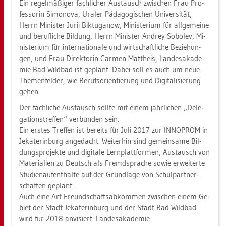
Ein re­gel­mä­ßi­ger fach­li­cher Aus­tausch
zwi­schen Frau Pro­
fes­so­rin Si­mo­no­va, Ura­ler Päd­ago­gi­schen Uni­ver­si­tät,
Herrn Mi­nis­ter Jurij Bik­tu­ga­now, Mi­nis­te­ri­um für all­ge­mei­ne
und be­ruf­li­che Bil­dung, Herrn Mi­nis­ter An­d­rey So­bo­lev, Mi­
nis­te­ri­um für in­ter­na­tio­na­le und wirt­schaft­li­che Be­zie­hun­
gen, und Frau Di­rek­to­rin Car­men Matt­heis, Lan­des­aka­de­
mie Bad Wild­bad ist ge­plant. Dabei soll es auch um neue
The­men­fel­der, wie Be­rufs­ori­en­tie­rung und Di­gi­ta­li­sie­rung
gehen.
Der fach­li­che Aus­tausch soll­te mit einem jähr­li­chen „De­le­
ga­ti­ons­tref­fen“ ver­bun­den sein.
Ein ers­tes Tref­fen ist be­reits für Juli 2017 zur IN­NO­PROM in
Je­ka­te­r­in­burg an­ge­dacht. Wei­ter­hin sind ge­mein­sa­me Bil­
dungs­pro­jek­te und di­gi­ta­le Lern­platt­for­men, Aus­tausch von
Ma­te­ria­li­en zu Deutsch als Fremd­spra­che sowie er­wei­ter­te
Stu­di­en­auf­ent­hal­te auf der Grund­la­ge von Schul­part­ner­
schaf­ten ge­plant.
Auch eine Art Freund­schafts­ab­kom­men zwi­schen einem Ge­
biet der Stadt Je­ka­te­r­in­burg und der Stadt Bad Wild­bad
wird für 2018 an­vi­siert. Lan­des­aka­de­mie