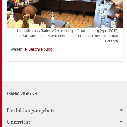
Lehr­kräf­te aus Baden-Würt­tem­berg in Je­ka­te­r­in­burg (April 2017)
Aus­tausch mit Do­zen­tin­nen und Stu­die­ren­den der Fach­schaft
Deutsch.
Wei­ter:
Be­schrei­bung
THE­MEN­ÜBER­SICHT
Fort­bil­dungs­an­ge­bo­te
Un­ter­richt