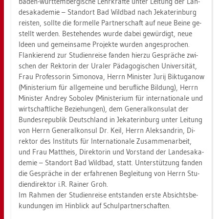
baden-würt­tem­ber­gi­sche Lehr­kräf­te unter Lei­tung der Lan­
des­aka­de­mie – Stand­ort Bad Wild­bad nach Je­ka­te­r­in­burg
reis­ten, soll­te die for­mel­le Part­ner­schaft auf neue Beine ge­
stellt wer­den. Be­ste­hen­des wurde dabei ge­wür­digt, neue
Ideen und ge­mein­sa­me Pro­jek­te wur­den an­ge­spro­chen.
Flan­kie­rend zur Stu­di­en­rei­se fan­den hier­zu Ge­sprä­che zwi­
schen der Rek­to­rin der Ura­ler Päd­ago­gi­schen Uni­ver­si­tät,
Frau Pro­fes­so­rin Si­mo­no­va, Herrn Mi­nis­ter Jurij Bik­tu­ga­now
(Mi­nis­te­ri­um für all­ge­mei­ne und be­ruf­li­che Bil­dung), Herrn
Mi­nis­ter An­d­rey So­bo­lev (Mi­nis­te­ri­um für in­ter­na­tio­na­le und
wirt­schaft­li­che Be­zie­hun­gen), dem Ge­ne­ral­kon­su­lat der
Bun­des­re­pu­blik Deutsch­land in Je­ka­te­r­in­burg unter Lei­tung
von Herrn Ge­ne­ral­kon­sul Dr. Keil, Herrn Aleksandrin, Di­
rek­tor des In­sti­tuts für In­ter­na­tio­na­le Zu­sam­men­ar­beit,
und Frau Matt­heis, Di­rek­to­rin und Vor­stand der Lan­des­aka­
de­mie – Stand­ort Bad Wild­bad, statt. Un­ter­stüt­zung fan­den
die Ge­sprä­che in der er­fah­re­nen Be­glei­tung von Herrn Stu­
di­en­di­rek­tor i.R. Rai­ner Groh.
Im Rah­men der Stu­di­en­rei­se ent­stan­den erste Ab­sichts­be­
kun­dun­gen im Hin­blick auf Schul­part­ner­schaf­ten.