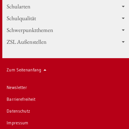
Schul­ar­ten
Schul­qua­li­tät
Schwer­punkt­the­men
ZSL Au­ßen­stel­len
Zum Sei­ten­an­fang
News­let­ter
Bar­rie­re­frei­heit
Da­ten­schutz
Im­pres­sum