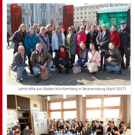
Lehr­kräf­te aus Baden-Würt­tem­berg in Je­ka­te­r­in­burg (April 2017)