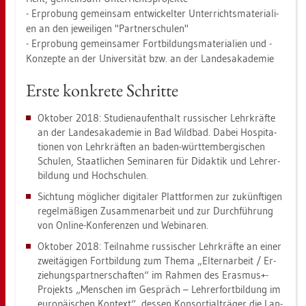
- Er­pro­bung ge­mein­sam ent­wi­ckel­ter Un­ter­richts­ma­te­ria­li­
en an den je­wei­li­gen "Part­ner­schu­len"
- Er­pro­bung ge­mein­sa­mer Fort­bil­dungs­ma­te­ria­li­en und -
Kon­zep­te an der Uni­ver­si­tät bzw. an der Lan­des­aka­de­mie
Erste kon­kre­te Schrit­te
Ok­to­ber 2018: Stu­di­en­auf­ent­halt rus­si­scher Lehr­kräf­te
an der Lan­des­aka­de­mie in Bad Wild­bad. Dabei Hos­pi­ta­
tio­nen von Lehr­kräf­ten an baden-würt­tem­ber­gi­schen
Schu­len, Staat­li­chen Se­mi­na­ren für Di­dak­tik und Leh­rer­
bil­dung und Hoch­schu­len.
Sich­tung mög­li­cher di­gi­ta­ler Platt­for­men zur zu­künf­ti­gen
re­gel­mä­ßi­gen Zu­sam­men­ar­beit und zur Durch­füh­rung
von On­line-Kon­fe­ren­zen und We­bi­na­ren.
Ok­to­ber 2018: Teil­nah­me rus­si­scher Lehr­kräf­te an einer
zwei­tä­gi­gen Fort­bil­dung zum Thema „El­tern­ar­beit / Er­
zie­hungs­part­ner­schaf­ten“ im Rah­men des Eras­mus+-
Pro­jekts „Men­schen im Ge­spräch – Leh­rer­fort­bil­dung im
eu­ro­päi­schen Kon­text“, des­sen Kon­sor­ti­al­trä­ger die Lan­